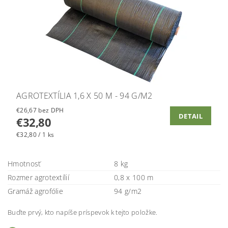
AGROTEXTÍLIA 1,6 X 50 M - 94 G/M2
€26,67 bez DPH
DETAIL
€32,80
€32,80 / 1 ks
Hmotnosť
8 kg
Rozmer agrotextílií
0,8 x 100 m
Gramáž agrofólie
94 g/m2
Buďte prvý, kto napíše príspevok k tejto položke.