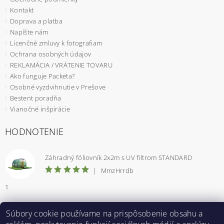
Kontakt
Doprava a platba
Napíšte nám
Licenčné zmluvy k fotografiam
Ochrana osobných údajov
REKLAMÁCIA / VRÁTENIE TOVARU
Ako funguje Packeta?
Osobné vyzdvihnutie v Prešove
Bestent poradňa
Vianočné inšpirácie
HODNOTENIE
Záhradný fóliovník 2x2m s UV filtrom STANDARD
|
MmzHrrdb
1
Súbory cookie používame na prispôsobenie obsahu a