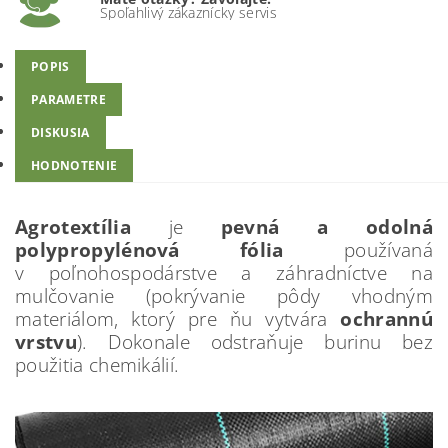
Spoľahlivý zákaznícky servis
POPIS
PARAMETRE
DISKUSIA
HODNOTENIE
Agrotextília
je
pevná a odolná
polypropylénová fólia
používaná
v poľnohospodárstve a záhradníctve na
mulčovanie (pokrývanie pôdy vhodným
materiálom, ktorý pre ňu vytvára
ochrannú
vrstvu
). Dokonale odstraňuje burinu bez
použitia chemikálií.