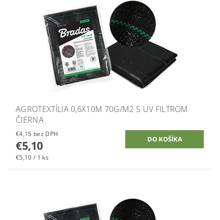
AGROTEXTÍLIA 0,6X10M 70G/M2 S UV FILTROM
ČIERNA
€4,15 bez DPH
€5,10
€5,10 / 1 ks