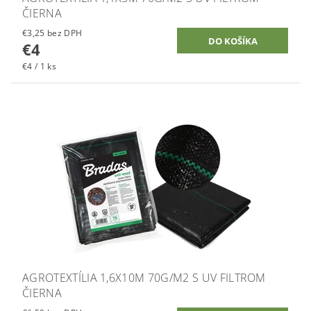
ČIERNA
€3,25 bez DPH
€4
€4 / 1 ks
AGROTEXTÍLIA 1,6X10M 70G/M2 S UV FILTROM
ČIERNA