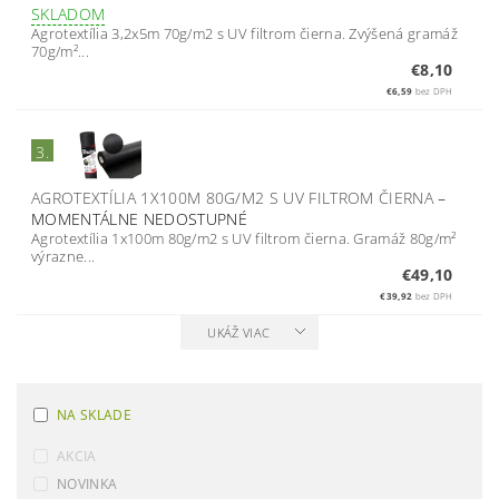
SKLADOM
Agrotextília 3,2x5m 70g/m2 s UV filtrom čierna. Zvýšená gramáž
70g/m²...
€8,10
€6,59
bez DPH
3.
AGROTEXTÍLIA 1X100M 80G/M2 S UV FILTROM ČIERNA
–
MOMENTÁLNE NEDOSTUPNÉ
Agrotextília 1x100m 80g/m2 s UV filtrom čierna. Gramáž 80g/m²
výrazne...
€49,10
€39,92
bez DPH
UKÁŽ VIAC
NA SKLADE
AKCIA
NOVINKA