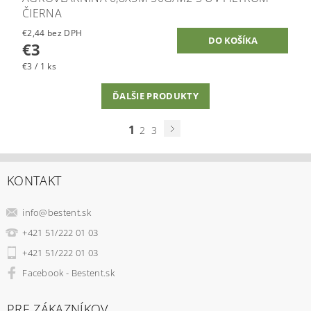
ČIERNA
€2,44 bez DPH
€3
€3 / 1 ks
ĎALŠIE PRODUKTY
1
2
3
KONTAKT
info
@
bestent.sk
+421 51/222 01 03
+421 51/222 01 03
Facebook - Bestent.sk
PRE ZÁKAZNÍKOV