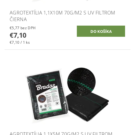
AGROTEXTÍLIA 1,1X10M 70G/M2 S UV FILTROM
ČIERNA
€5,77 bez DPH
€7,10
€7,10 / 1 ks
AGROTEXTÍLIA 1,1X5M 70G/M2 S UV FILTROM