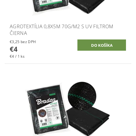
AGROTEXTÍLIA 0,8X5M 70G/M2 S UV FILTROM
ČIERNA
€3,25 bez DPH
€4
€4 / 1 ks