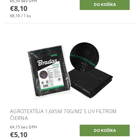
€6,59 bez DPH
€8,10
€8,10 / 1 ks
AGROTEXTÍLIA 1,6X5M 70G/M2 S UV FILTROM
ČIERNA
€4,15 bez DPH
€5,10