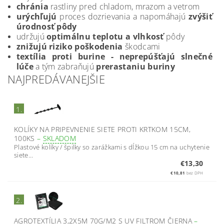
chránia
rastliny pred chladom, mrazom a vetrom
urýchľujú
proces dozrievania a napomáhajú
zvýšiť
úrodnosť pôdy
udržujú
optimálnu teplotu a vlhkosť
pôdy
znižujú riziko poškodenia
škodcami
textília proti burine - neprepúšťajú slnečné
lúče
a tým zabraňujú
prerastaniu
buriny
NAJPREDÁVANEJŠIE
1.
KOLÍKY NA PRIPEVNENIE SIETE PROTI KRTKOM 15CM,
100KS
–
SKLADOM
Plastové kolíky / špilky so zarážkami s dĺžkou 15 cm na uchytenie
siete...
€13,30
€10,81
bez DPH
2.
AGROTEXTÍLIA 3,2X5M 70G/M2 S UV FILTROM ČIERNA
–