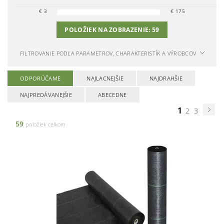
€
3
€
175
POLOŽIEK NA ZOBRAZENIE:
59
FILTROVANIE PODĽA PARAMETROV, CHARAKTERISTÍK A VÝROBCOV
ODPORÚČAME
NAJLACNEJŠIE
NAJDRAHŠIE
NAJPREDÁVANEJŠIE
ABECEDNE
1
2
3
59
položiek celkom