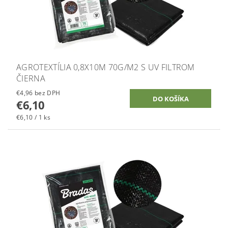
AGROTEXTÍLIA 0,8X10M 70G/M2 S UV FILTROM
ČIERNA
€4,96 bez DPH
€6,10
€6,10 / 1 ks