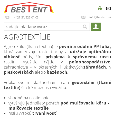
€0
info@bestent.sk
+421 51/222 01 03
AGROTEXTÍLIE
Agrotextília (tkaná textília) je
pevná a odolná PP fólia,
ktorá zamedzuje rastu buriny a
udržuje optimálnu
vlhkosť
pôdy, čím
prispieva k správnemu rastu
rastlín. Využitie nájde v
poľnohospodárstve
,
záhradníctve - v okrasných i úžitkových
záhradách
, v
pieskoviskách
alebo
bazénoch
.
Vďaka svojim vlastnostiam majú
geotextílie (tkané
textílie)
široké možnosti využitia:
vhodné na nastielanie
vytvárajú jednoliaty povrch
pod mulčovaciu kôru -
mulčovacie textílie
majú vysokú
trvanlivosť