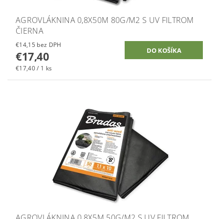
AGROVLÁKNINA 0,8X50M 80G/M2 S UV FILTROM
ČIERNA
€14,15 bez DPH
€17,40
€17,40 / 1 ks
AGROVLÁKNINA 0,8X5M 50G/M2 S UV FILTROM