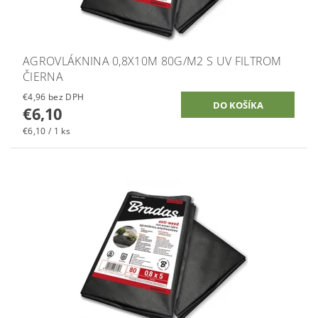
AGROVLÁKNINA 0,8X10M 80G/M2 S UV FILTROM
ČIERNA
€4,96 bez DPH
€6,10
€6,10 / 1 ks