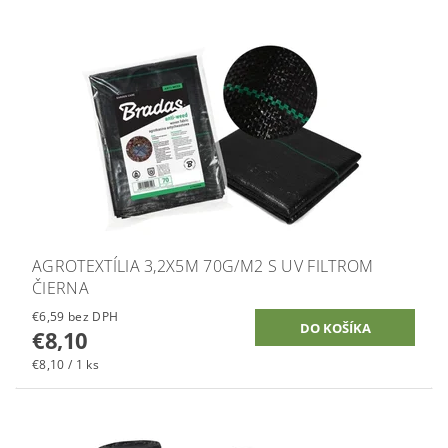
AGROTEXTÍLIA 3,2X5M 70G/M2 S UV FILTROM
ČIERNA
€6,59 bez DPH
€8,10
€8,10 / 1 ks