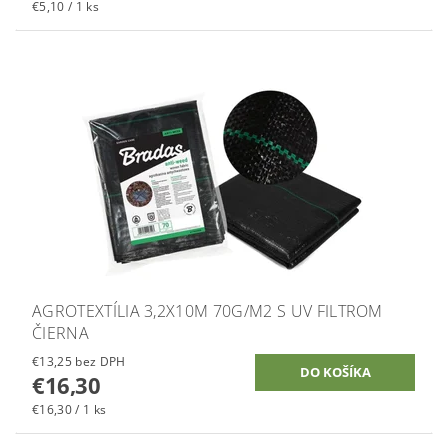
€5,10 / 1 ks
AGROTEXTÍLIA 3,2X10M 70G/M2 S UV FILTROM
ČIERNA
€13,25 bez DPH
€16,30
€16,30 / 1 ks