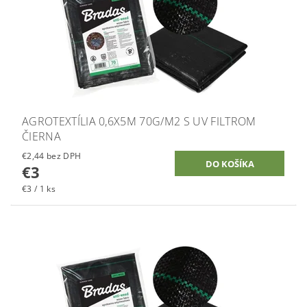
AGROTEXTÍLIA 0,6X5M 70G/M2 S UV FILTROM
ČIERNA
€2,44 bez DPH
€3
€3 / 1 ks