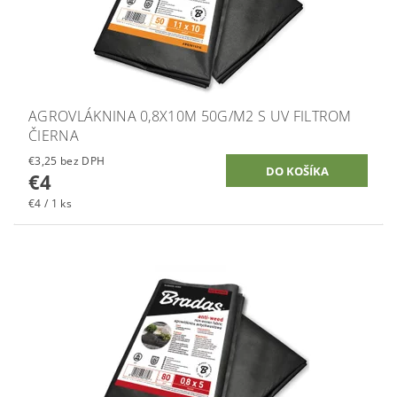
AGROVLÁKNINA 0,8X10M 50G/M2 S UV FILTROM
ČIERNA
€3,25 bez DPH
€4
€4 / 1 ks