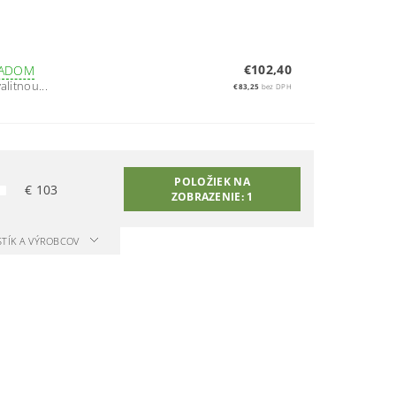
€102,40
LADOM
alitnou...
€83,25
bez DPH
POLOŽIEK NA
€
103
ZOBRAZENIE:
1
STÍK A VÝROBCOV