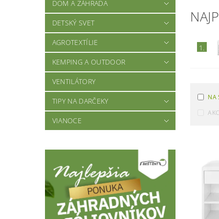
DOM A ZÁHRADA
NAJ
DETSKÝ SVET
AGROTEXTÍLIE
1.
KEMPING A OUTDOOR
VENTILÁTORY
NA 
TIPY NA DARČEKY
AKC
VIANOCE