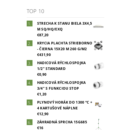
TOP 10
STRECHA K STANU BIELA 3X4,5
M SQ/HQ/EXQ
€87,20
KRYCIA PLACHTA STRIEBORNO
- ČIERNA 15X20 M 260 G/M2
€431,90
HADICOVÁ RÝCHLOSPOJKA
1/2" STANDARD
€0,90
HADICOVÁ RÝCHLOSPOJKA
3/4" S FUNKCIOU STOP
€1,20
PLYNOVÝ HORÁK DO 1300 °C +
4 KARTUŠOVÉ NÁPLNE
€12,90
ZÁHRADNÁ SPRCHA 15G685
€16