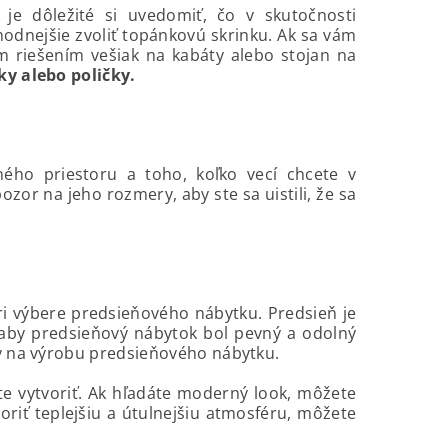
je dôležité si uvedomiť, čo v skutočnosti
hodnejšie zvoliť topánkovú skrinku. Ak sa vám
 riešením vešiak na kabáty alebo stojan na
ky alebo poličky.
ého priestoru a toho, koľko vecí chcete v
zor na jeho rozmery, aby ste sa uistili, že sa
 pri výbere predsieňového nábytku. Predsieň je
, aby predsieňový nábytok bol pevný a odolný
ly na výrobu predsieňového nábytku.
te vytvoriť. Ak hľadáte moderný look, môžete
oriť teplejšiu a útulnejšiu atmosféru, môžete