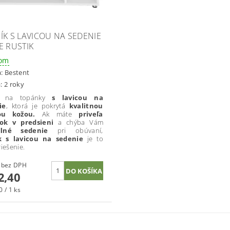
ÍK S LAVICOU NA SEDENIE
E RUSTIK
dom
a:
Bestent
: 2 roky
k na topánky
s lavicou na
ie
, ktorá je pokrytá
kvalitnou
ou kožou.
Ak máte
priveľa
ok v predsieni
a chýba Vám
dlné sedenie
pri obúvaní,
k s lavicou na sedenie
je to
riešenie.
€83,25 bez DPH
2,40
 / 1 ks