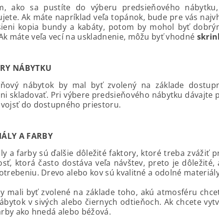
m, ako sa pustíte do výberu predsieňového nábytku, 
jete. Ak máte napríklad veľa topánok, bude pre vás najv
sieni kopia bundy a kabáty, potom by mohol byť dobrým
Ak máte veľa vecí na uskladnenie, môžu byť vhodné
skrin
RY NÁBYTKU
eňový nábytok by mal byť zvolený na základe dostupn
ni skladovať. Pri výbere predsieňového nábytku dávajte po
vojsť do dostupného priestoru.
IÁLY A FARBY
ly a farby sú ďalšie dôležité faktory, ktoré treba zvážiť
sť, ktorá často dostáva veľa návštev, preto je dôležité
otrebeniu. Drevo alebo kov sú kvalitné a odolné materiá
y mali byť zvolené na základe toho, akú atmosféru chce
nábytok v sivých alebo čiernych odtieňoch. Ak chcete vytv
farby ako hnedá alebo béžová.