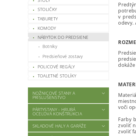
STOLY
Predtý
STOLIČKY
potrebu
v pred
TABURETY
odevy. 
KOMODY
NÁBYTOK DO PREDSIENE
ROZME
Botníky
Predsi
Predsieňové zostavy
predsie
dokáže 
POLICOVÉ REGÁLY
TOALETNÉ STOLÍKY
MATER
NOŽNICOVÉ STANY A
Materiá
PRÍSLUŠENSTVO
miestno
voči op
PÁRTYSTANY - HRUBÁ
OCEĽOVÁ KONŠTRUKCIA
Farby b
zvoliť 
SKLADOVÉ HALY A GARÁŽE
zvoliť 