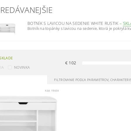
PREDÁVANEJŠIE
BOTNÍK S LAVICOU NA SEDENIE WHITE RUSTIK
–
SK
Botník na topánky s lavicou na sedenie, ktorá je pokrytá kv
SKLADE
€
102
IA
NOVINKA
FILTROVANIE PODĽA PARAMETROV, CHARAKTERI
Kód:
19604