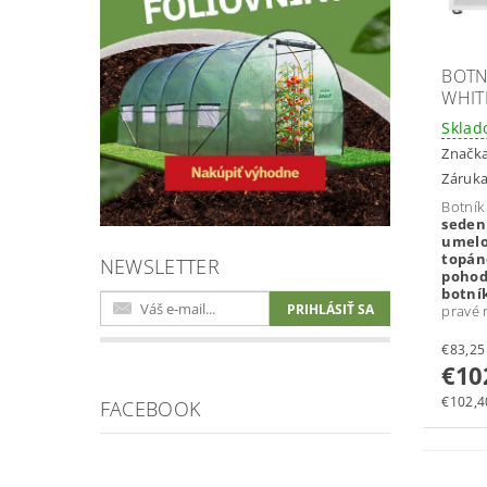
BOTN
WHIT
Skla
Značk
Záruka
Botní
seden
umel
topán
NEWSLETTER
poho
botní
pravé 
€10
€102,40
FACEBOOK