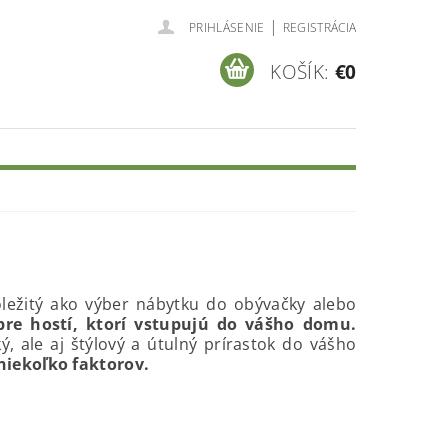
|
PRIHLÁSENIE
REGISTRÁCIA
KOŠÍK:
€0
E
ežitý ako výber nábytku do obývačky alebo
pre hostí, ktorí vstupujú do vášho domu.
, ale aj štýlový a útulný prírastok do vášho
niekoľko faktorov.