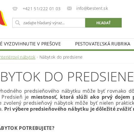
info@bestent.sk
+421 51/222 01 03
 VYZDVIHNUTIE V PREŠOVE
PESTOVATEĽSKÁ RUBRIKA
nteriérový nábytok
Nábytok do predsiene
BYTOK DO PREDSIEN
vhodného predsieňového nábytku môže byť rovnako dôl
 Predsieň je
miestnosť, ktorá slúži ako prvý dojem 
 zvolený predsieňový nábytok môže byť nielen praktický
a.
Pri výbere predsieňového nábytku je dôležité zvážiť 
ÁBYTOK POTREBUJETE?