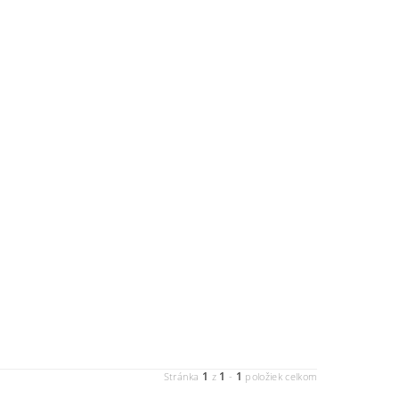
1
1
1
Stránka
z
-
položiek celkom