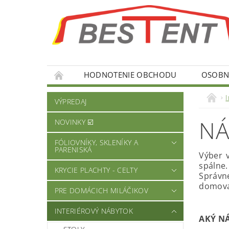
HODNOTENIE OBCHODU
OSOBNÉ
I
VÝPREDAJ
NÁ
NOVINKY ☑️
FÓLIOVNÍKY, SKLENÍKY A
PARENISKÁ
Výber 
spálne.
KRYCIE PLACHTY - CELTY
Správne
domov
PRE DOMÁCICH MILÁČIKOV
INTERIÉROVÝ NÁBYTOK
AKÝ N