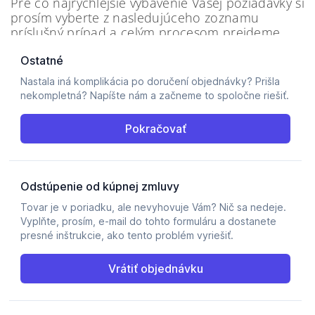
Pre čo najrýchlejšie vybavenie Vašej požiadavky si
prosím vyberte z nasledujúceho zoznamu
príslušný prípad a celým procesom prejdeme
spoločne.