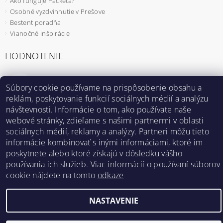
Ako funguje Packeta?
Osobné vyzdvihnutie v Prešove
Bestent poradňa
Vianočné inšpirácie
HODNOTENIE
Záhradný fóliovník 2x2m s UV filtrom STANDARD
Súbory cookie používame na prispôsobenie obsahu a
|
MmzHrrdb
reklám, poskytovanie funkcií sociálnych médií a analýzu
návštevnosti. Informácie o tom, ako používate naše
1
webové stránky, zdieľame s našimi partnermi v oblasti
sociálnych médií, reklamy a analýzy. Partneri môžu tieto
informácie kombinovať s inými informáciami, ktoré im
Bestent.cz
|
Heureka.sk
poskytnete alebo ktoré získajú v dôsledku vášho
používania ich služieb. Viac informácií o používaní súborov
cookie nájdete na tomto
odkaze
2026 ©
BESTENT.sk
, všetky práva vyhradené
NASTAVENIE
Vytvoril Shoptet