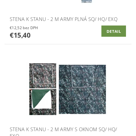
STENA K STANU - 2 M ARMY PLNÁ SQ/ HQ/ EXQ
€12,52 bez DPH
DETAIL
€15,40
STENA K STANU - 2 M ARMY S OKNOM SQ/ HQ/