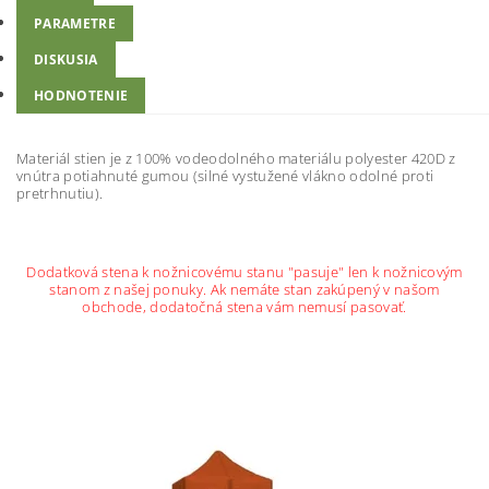
PARAMETRE
DISKUSIA
HODNOTENIE
Materiál stien je z 100% vodeodolného materiálu polyester 420D z
vnútra potiahnuté gumou (silné vystužené vlákno odolné proti
pretrhnutiu).
Dodatková stena k nožnicovému stanu "pasuje" len k nožnicovým
stanom z našej ponuky. Ak nemáte stan zakúpený v našom
obchode, dodatočná stena vám nemusí pasovať.