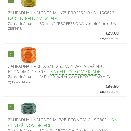
1.
ZÁHRADNÁ HADICA 50 M, 1/2" PROFESSIONAL 15G822
–
NA CENTRÁLNOM SKLADE
Záhradná hadica 50 m, 1/2 "PROFESSIONAL, odolná proti UV
žiareniu,...
€29,60
€24,07
bez DPH
2.
ZÁHRADNÁ HADICA 3/4" X50 M, 4-VRSTVOVÁ NEO
ECONOMIC 15-805
–
NA CENTRÁLNOM SKLADE
Záhradná hadica 3/4" x 50 m, 4-vrstvová NEO ECONOMIC,
vyrobená z...
€36,50
€29,67
bez DPH
3.
ZÁHRADNÁ HADICA 50 M, 3/4" ECONOMIC 15G805
–
NA
CENTRÁLNOM SKLADE
Záhradná hadica 50 m, 3/4" ECONOMIC, odolná voči UV