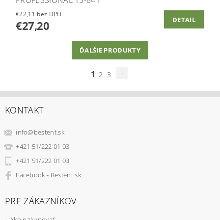
PROFESSIONAL 15-841
€22,11 bez DPH
DETAIL
€27,20
ĎALŠIE PRODUKTY
1
2
3
KONTAKT
info
@
bestent.sk
+421 51/222 01 03
+421 51/222 01 03
Facebook - Bestent.sk
PRE ZÁKAZNÍKOV
Ako nakupovať