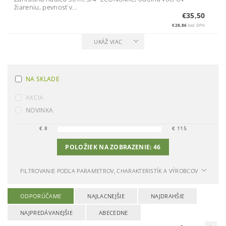
žiareniu, pevnosť v...
€35,50
€28,86
bez DPH
UKÁŽ VIAC
NA SKLADE
AKCIA
NOVINKA
€
8
€
115
POLOŽIEK NA ZOBRAZENIE:
46
FILTROVANIE PODĽA PARAMETROV, CHARAKTERISTÍK A VÝROBCOV
ODPORÚČAME
NAJLACNEJŠIE
NAJDRAHŠIE
NAJPREDÁVANEJŠIE
ABECEDNE