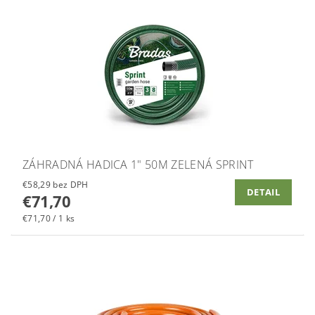
ZÁHRADNÁ HADICA 1" 50M ZELENÁ SPRINT
€58,29 bez DPH
DETAIL
€71,70
€71,70 / 1 ks