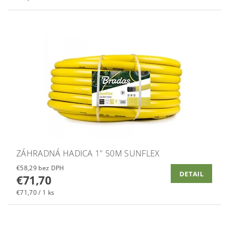
ZÁHRADNÁ HADICA 1" 50M SUNFLEX
€58,29 bez DPH
DETAIL
€71,70
€71,70 / 1 ks