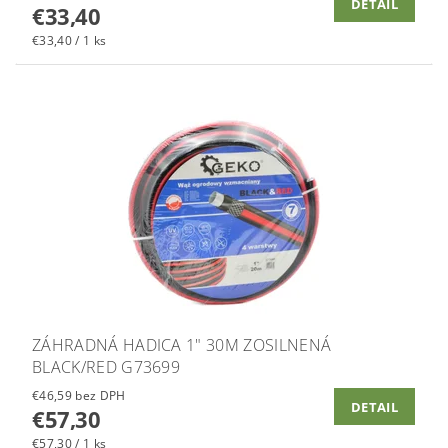
DETAIL
€33,40
€33,40 / 1 ks
ZÁHRADNÁ HADICA 1" 30M ZOSILNENÁ
BLACK/RED G73699
€46,59 bez DPH
DETAIL
€57,30
€57,30 / 1 ks