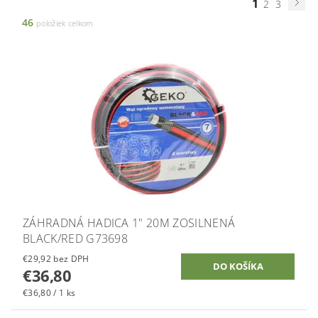
1
2
3
46
položiek celkom
ZÁHRADNÁ HADICA 1" 20M ZOSILNENÁ
BLACK/RED G73698
€29,92 bez DPH
€36,80
€36,80 / 1 ks