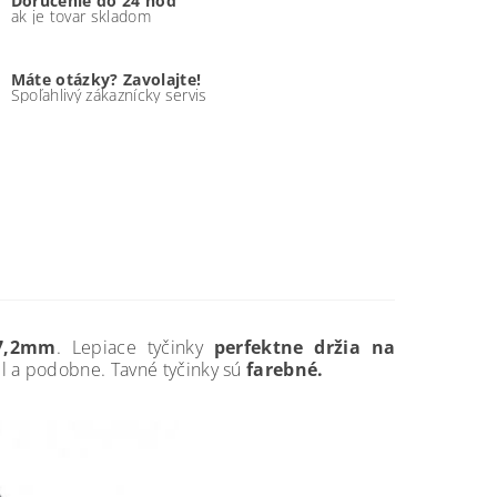
Doručenie do 24 hod
ak je tovar skladom
Máte otázky? Zavolajte!
Spoľahlivý zákaznícky servis
 7,2mm
. Lepiace tyčinky
perfektne držia na
xtil a podobne. Tavné tyčinky sú
farebné.