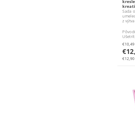
kresl
kreat
Sada 
umele
z výtva
Pôvod
Ušetrí
€12
€12,90 