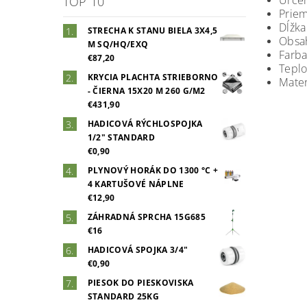
Určen
TOP 10
Prie
Dĺžk
STRECHA K STANU BIELA 3X4,5
Obsa
M SQ/HQ/EXQ
Farb
€87,20
Teplo
KRYCIA PLACHTA STRIEBORNO
Mater
- ČIERNA 15X20 M 260 G/M2
€431,90
HADICOVÁ RÝCHLOSPOJKA
1/2" STANDARD
€0,90
PLYNOVÝ HORÁK DO 1300 °C +
4 KARTUŠOVÉ NÁPLNE
€12,90
ZÁHRADNÁ SPRCHA 15G685
€16
HADICOVÁ SPOJKA 3/4"
€0,90
PIESOK DO PIESKOVISKA
STANDARD 25KG