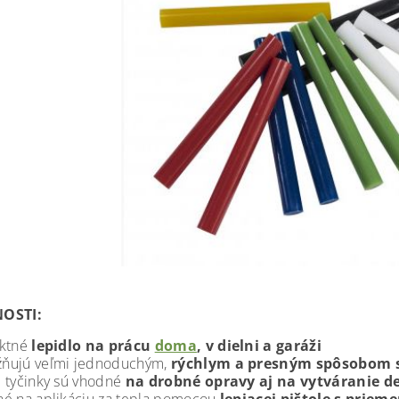
OSTI:
ektné
lepidlo na prácu
doma
, v dielni a garáži
ňujú veľmi jednoduchým,
rýchlym a presným spôsobom s
 tyčinky sú vhodné
na drobné opravy aj na vytváranie 