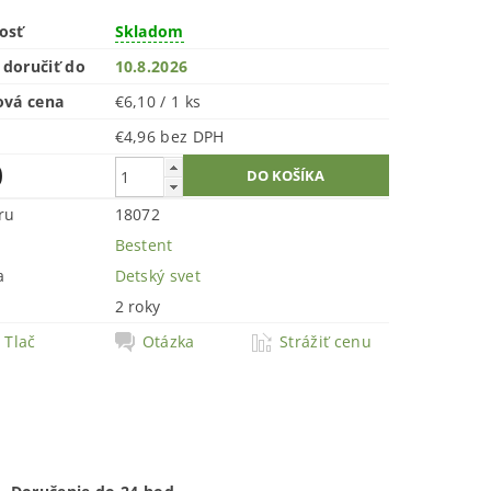
osť
Skladom
doručiť do
10.8.2026
ová cena
€6,10 / 1 ks
€4,96 bez DPH
0
ru
18072
Bestent
a
Detský svet
2 roky
Tlač
Otázka
Strážiť cenu