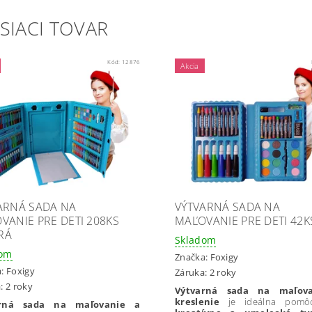
SIACI TOVAR
Kód:
12876
Akcia
ARNÁ SADA NA
VÝTVARNÁ SADA NA
VANIE PRE DETI 208KS
MAĽOVANIE PRE DETI 42K
RÁ
Skladom
dom
Značka:
Foxigy
a:
Foxigy
Záruka: 2 roky
: 2 roky
Výtvarná sada na maľov
kreslenie
je ideálna pomô
arná sada na maľovanie a