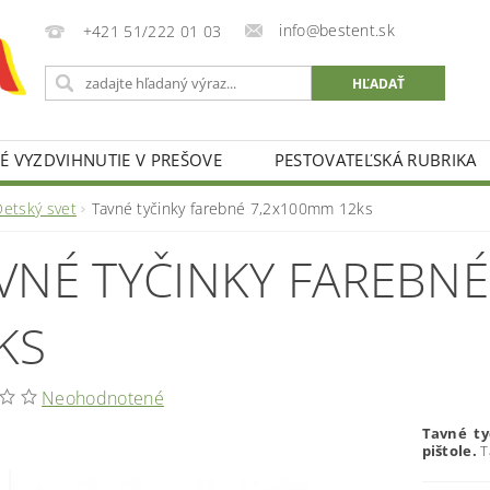
info@bestent.sk
+421 51/222 01 03
 VYZDVIHNUTIE V PREŠOVE
PESTOVATEĽSKÁ RUBRIKA
Detský svet
Tavné tyčinky farebné 7,2x100mm 12ks
VNÉ TYČINKY FAREBN
KS
Neohodnotené
Tavné ty
pištole.
T