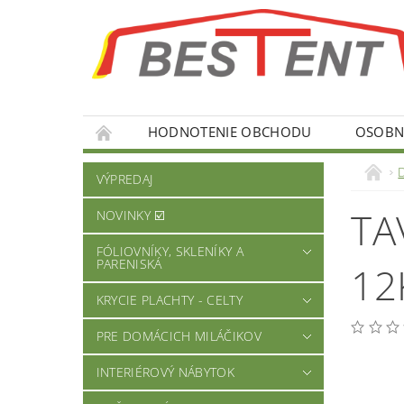
HODNOTENIE OBCHODU
OSOBNÉ
VÝPREDAJ
TA
NOVINKY ☑️
FÓLIOVNÍKY, SKLENÍKY A
PARENISKÁ
12
KRYCIE PLACHTY - CELTY
PRE DOMÁCICH MILÁČIKOV
INTERIÉROVÝ NÁBYTOK