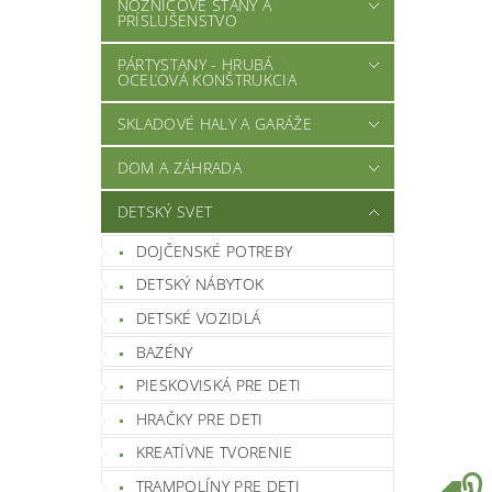
NOŽNICOVÉ STANY A
PRÍSLUŠENSTVO
PÁRTYSTANY - HRUBÁ
OCEĽOVÁ KONŠTRUKCIA
SKLADOVÉ HALY A GARÁŽE
DOM A ZÁHRADA
DETSKÝ SVET
DOJČENSKÉ POTREBY
DETSKÝ NÁBYTOK
DETSKÉ VOZIDLÁ
BAZÉNY
PIESKOVISKÁ PRE DETI
HRAČKY PRE DETI
KREATÍVNE TVORENIE
TRAMPOLÍNY PRE DETI