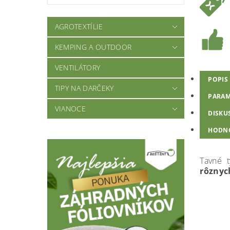
AGROTEXTÍLIE
KEMPING A OUTDOOR
VENTILÁTORY
POPIS
TIPY NA DARČEKY
PARAM
VIANOCE
DISKU
HODN
Tavné t
rôznyc