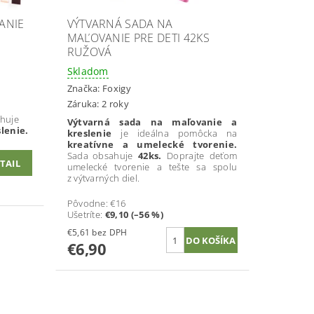
ANIE
VÝTVARNÁ SADA NA
MAĽOVANIE PRE DETI 42KS
RUŽOVÁ
Skladom
Značka:
Foxigy
Záruka: 2 roky
ahuje
Výtvarná sada na maľovanie a
lenie.
kreslenie
je ideálna pomôcka na
kreatívne a umelecké tvorenie.
Sada obsahuje
42ks.
Doprajte deťom
TAIL
umelecké tvorenie a tešte sa spolu
z výtvarných diel.
Pôvodne:
€16
Ušetríte
:
€9,10 (–56 %)
€5,61 bez DPH
€6,90