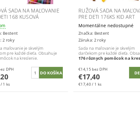
VÁ SADA NA MAĽOVANIE
RUŽOVÁ SADA NA MAĽOV
DETI 168 KUSOVÁ
PRE DETI 176KS KID ART
dom
Momentálne nedostupné
a:
Bestent
Značka:
Bestent
: 2 roky
Záruka: 2 roky
a maľovanie je skvelým
Sada na maľovanie je skvelým
om pre každé dieťa. Obsahuje
darčekom pre každé dieťa. Obs
môcok na kreslenie.
176 rôznych pomôcok na kres
9,92 bez DPH
€14,15 bez DPH
DE
,20
€17,40
/ 1 ks
€17,40 / 1 ks