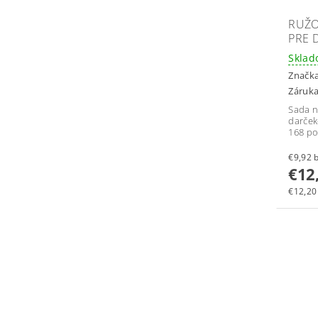
RUŽO
PRE 
Skla
Značk
Záruka
Sada n
darček
168 po
€
€12
€12,20 