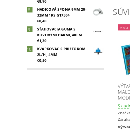
€8,90
SÚVI
HADICOVÁ SPONA 9MM 20-
32MM 1KS G17304
€0,40
Akcia
SŤAHOVACIA GUMA S
KOVOVÝMI HÁKMI, 40CM
€1,30
KVAPKOVAČ S PRIETOKOM
2L/H , 4MM
€0,50
VÝTV
MAĽO
MOD
Skla
Značk
Záruka
Výtv