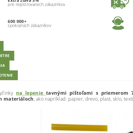
Extra zľava 3%
pre registrovaných zákazníkov
600 000+
spokojných zákazníkov
ETRE
SIA
OTENIE
yčinky
na lepenie
tavnými pištoľami s priemerom
h materiáloch
, ako napríklad: papier, drevo, plast, sklo, te