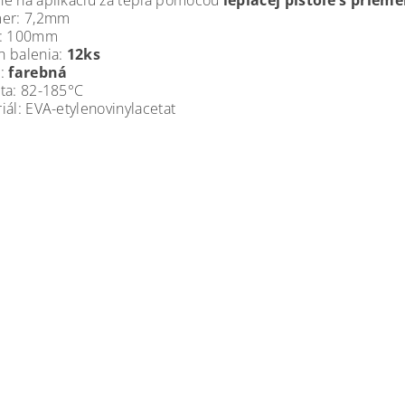
é na aplikáciu za tepla pomocou
lepiacej pištole s prie
mer: 7,2mm
a: 100mm
h balenia:
12ks
a:
farebná
ta: 82-185°C
iál: EVA-etylenovinylacetat