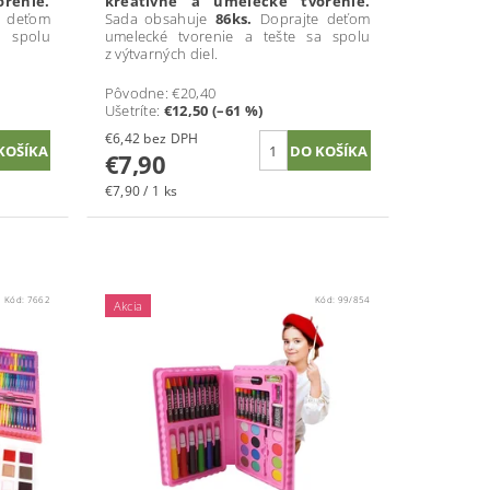
renie.
kreatívne a umelecké tvorenie.
e deťom
Sada obsahuje
86ks.
Doprajte deťom
a spolu
umelecké tvorenie a tešte sa spolu
z výtvarných diel.
Pôvodne:
€20,40
Ušetríte
:
€12,50 (–61 %)
€6,42 bez DPH
€7,90
€7,90 / 1 ks
Kód:
7662
Kód:
99/854
Akcia