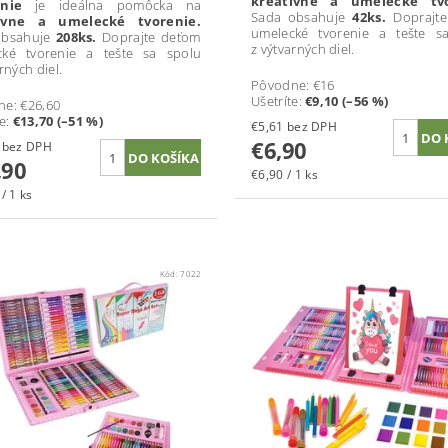
kreatívne a umelecké tvo
enie
je ideálna pomôcka na
Sada obsahuje
42ks.
Doprajt
ívne a umelecké tvorenie.
umelecké tvorenie a tešte s
obsahuje
208ks.
Doprajte deťom
z výtvarných diel.
cké tvorenie a tešte sa spolu
rných diel.
Pôvodne:
€16
Ušetríte
:
€9,10 (–56 %)
ne:
€26,60
te
:
€13,70 (–51 %)
€5,61 bez DPH
€6,90
€10,49 bez DPH
,90
€6,90 / 1 ks
/ 1 ks
Kód:
7022