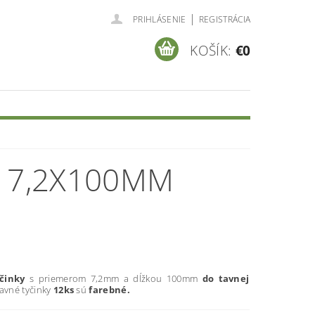
|
PRIHLÁSENIE
REGISTRÁCIA
KOŠÍK:
€0
É 7,2X100MM
činky
s priemerom 7,2mm a dĺžkou 100mm
do tavnej
avné tyčinky
12ks
sú
farebné.