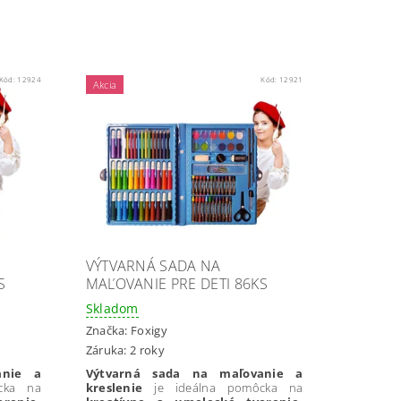
Kód:
12924
Kód:
12921
Akcia
VÝTVARNÁ SADA NA
S
MAĽOVANIE PRE DETI 86KS
Skladom
Značka:
Foxigy
Záruka: 2 roky
anie a
Výtvarná sada na maľovanie a
cka na
kreslenie
je ideálna pomôcka na