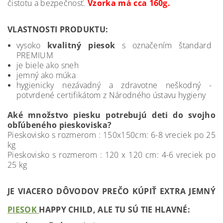
čistotu a bezpečnosť.
Vzorka má cca 160g.
VLASTNOSTI PRODUKTU:
vysoko
kvalitný piesok
s označením štandard
PREMIUM
je biele ako sneh
jemný ako múka
hygienicky nezávadný a zdravotne neškodný -
potvrdené certifikátom z Národného ústavu hygieny
Aké množstvo piesku
potrebujú deti do svojho
obľúbeného pieskoviska?
Pieskovisko s rozmerom : 150x150cm: 6-8 vreciek po 25
kg
Pieskovisko s rozmerom : 120 x 120 cm: 4-6 vreciek po
25 kg
JE VIACERO DÔVODOV PREČO KÚPIŤ EXTRA JEMNÝ
PIESOK
HAPPY CHILD, ALE TU SÚ TIE HLAVNÉ: