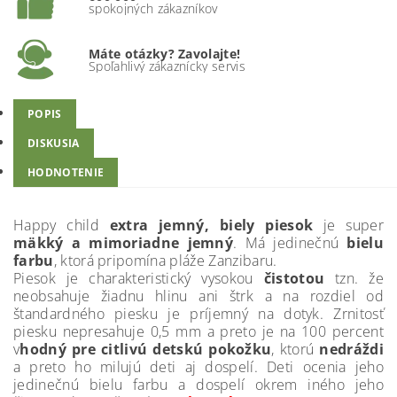
spokojných zákazníkov
Máte otázky? Zavolajte!
Spoľahlivý zákaznícky servis
POPIS
DISKUSIA
HODNOTENIE
Happy child
extra jemný, biely piesok
je super
mäkký a mimoriadne jemný
. Má jedinečnú
bielu
farbu
, ktorá pripomína pláže Zanzibaru.
Piesok je charakteristický vysokou
čistotou
tzn. že
neobsahuje žiadnu hlinu ani štrk a na rozdiel od
štandardného piesku je príjemný na dotyk. Zrnitosť
piesku nepresahuje 0,5 mm a preto je na 100 percent
v
hodný pre citlivú detskú pokožku
, ktorú
nedráždi
a preto ho milujú deti aj dospelí. Deti ocenia jeho
jedinečnú bielu farbu a dospelí okrem iného jeho