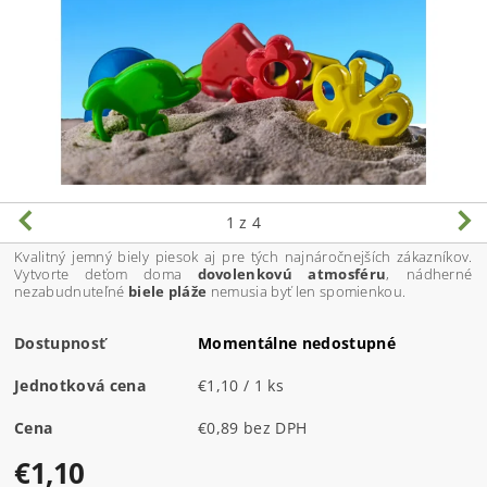
1
z 4
Kvalitný jemný biely piesok aj pre tých najnáročnejších zákazníkov.
Vytvorte deťom doma
dovolenkovú atmosféru
, nádherné
nezabudnuteľné
biele pláže
nemusia byť len spomienkou.
Dostupnosť
Momentálne nedostupné
Jednotková cena
€1,10 / 1 ks
Cena
€0,89 bez DPH
€1,10