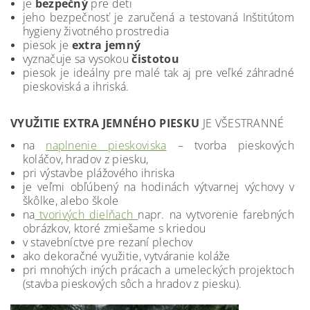
je
bezpečný
pre deti
jeho bezpečnosť je zaručená a testovaná Inštitútom
hygieny životného prostredia
piesok je
extra jemný
vyznačuje sa vysokou
čistotou
piesok je ideálny pre malé tak aj pre veľké záhradné
pieskoviská a ihriská.
VYUŽITIE EXTRA JEMNÉHO PIESKU
JE VŠESTRANNÉ
na
naplnenie pieskoviska
– tvorba pieskových
koláčov, hradov z piesku,
pri výstavbe plážového ihriska
je veľmi obľúbený na hodinách výtvarnej výchovy v
škôlke, alebo škole
na
tvorivých dielňach
napr. na vytvorenie farebných
obrázkov, ktoré zmiešame s kriedou
v stavebníctve pre rezaní plechov
ako dekoračné využitie, vytváranie koláže
pri mnohých iných prácach a umeleckých projektoch
(stavba pieskových sôch a hradov z piesku).