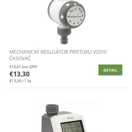
MECHANICKÝ REGULÁTOR PRIETOKU VODY/
ČASOVAČ
€10,81 bez DPH
DETAIL
€13,30
€13,30 / 1 ks