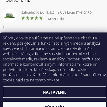
HODNOTENIE
Záhradný fóliovník 2x2m s UV filtrom STANDARD
|
MmzHrrdb
1
Súbory cookie používame na prispôsobenie obsahu a
reklám, poskytovanie funkcií sociálnych médií a analýzu
Bestent.cz
|
Heureka.sk
návštevnosti. Informácie o tom, ako používate naše
webové stránky, zdieľame s našimi partnermi v oblasti
sociálnych médií, reklamy a analýzy. Partneri môžu tieto
2026 ©
BESTENT.sk
, všetky práva vyhradené
informácie kombinovať s inými informáciami, ktoré im
poskytnete alebo ktoré získajú v dôsledku vášho
Vytvoril Shoptet
používania ich služieb. Viac informácií o používaní súborov
cookie nájdete na tomto
odkaze
NASTAVENIE