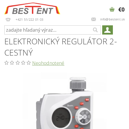
€0
info@bestent.sk
+421 51/222 01 03
ELEKTRONICKÝ REGULÁTOR 2-
CESTNÝ
Neohodnotené