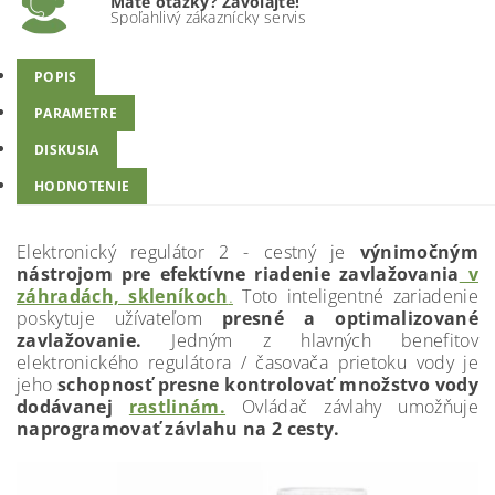
Máte otázky? Zavolajte!
Spoľahlivý zákaznícky servis
POPIS
PARAMETRE
DISKUSIA
HODNOTENIE
Elektronický regulátor 2 - cestný je
výnimočným
nástrojom pre efektívne riadenie zavlažovania
v
záhradách, skleníkoch
.
Toto inteligentné zariadenie
poskytuje užívateľom
presné a optimalizované
zavlažovanie.
Jedným z hlavných benefitov
elektronického regulátora / časovača prietoku vody je
jeho
schopnosť presne kontrolovať množstvo vody
dodávanej
rastlinám.
Ovládač závlahy umožňuje
naprogramovať závlahu na 2 cesty.