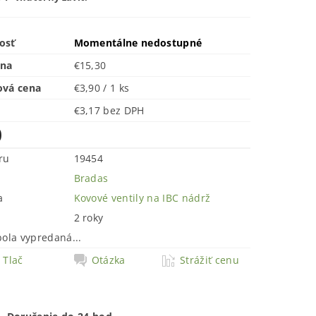
osť
Momentálne nedostupné
ena
€15,30
ová cena
€3,90 / 1 ks
€3,17 bez DPH
0
ru
19454
Bradas
a
Kovové ventily na IBC nádrž
2 roky
bola vypredaná...
Tlač
Otázka
Strážiť cenu