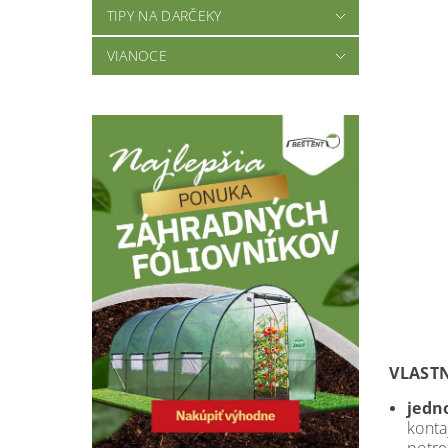
TIPY NA DARČEKY
VIANOCE
VLAST
jedn
kont