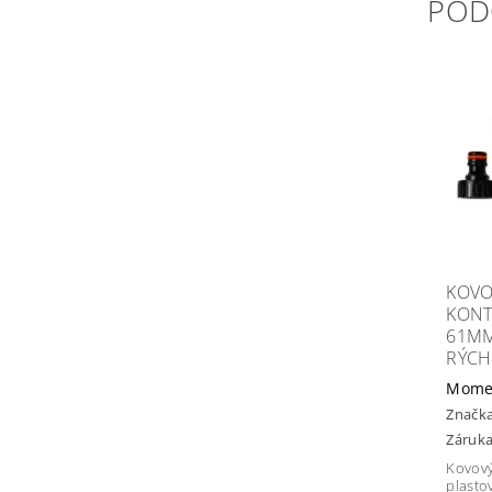
POD
KOVO
KONT
61MM
RÝCH
Mome
Značk
Záruka
Kovový
plasto