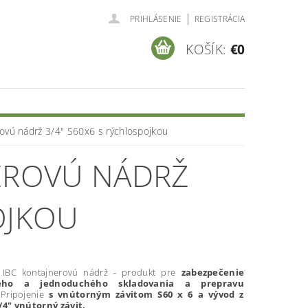
|
PRIHLÁSENIE
REGISTRÁCIA
KOŠÍK:
€0
rovú nádrž 3/4" S60x6 s rýchlospojkou
NEROVÚ NÁDRŽ
OJKOU
 IBC kontajnerovú nádrž - produkt pre
zabezpečenie
ého a jednoduchého skladovania a prepravu
Pripojenie
s vnútorným závitom S60 x 6 a vývod z
/4" vnútorný závit.