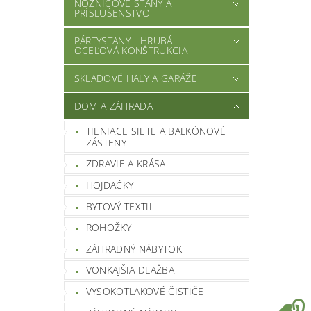
NOŽNICOVÉ STANY A
PRÍSLUŠENSTVO
PÁRTYSTANY - HRUBÁ
OCEĽOVÁ KONŠTRUKCIA
SKLADOVÉ HALY A GARÁŽE
DOM A ZÁHRADA
TIENIACE SIETE A BALKÓNOVÉ
ZÁSTENY
ZDRAVIE A KRÁSA
HOJDAČKY
BYTOVÝ TEXTIL
ROHOŽKY
ZÁHRADNÝ NÁBYTOK
VONKAJŠIA DLAŽBA
VYSOKOTLAKOVÉ ČISTIČE