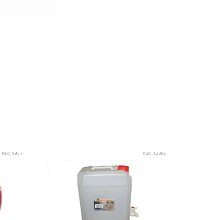
Kód:
9957
Kód:
12306