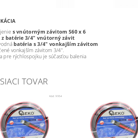
IKÁCIA
jenie
s vnútorným závitom S60 x 6
d
z batérie 3/4" vnútorný závit
vodná
batéria s 3/4" vonkajším závitom
ené vonkajším závitom 3/4".
a pre rýchlospojku je súčasťou balenia
SIACI TOVAR
Kód:
9954