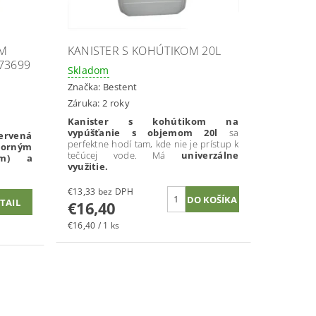
0M
KANISTER S KOHÚTIKOM 20L
73699
Skladom
Značka:
Bestent
Záruka: 2 roky
Kanister s kohútikom na
vypúšťanie s objemom 20l
sa
ervená
perfektne hodí tam, kde nie je prístup k
torným
tečúcej vode. Má
univerzálne
mm) a
využitie.
€13,33 bez DPH
TAIL
€16,40
€16,40 / 1 ks