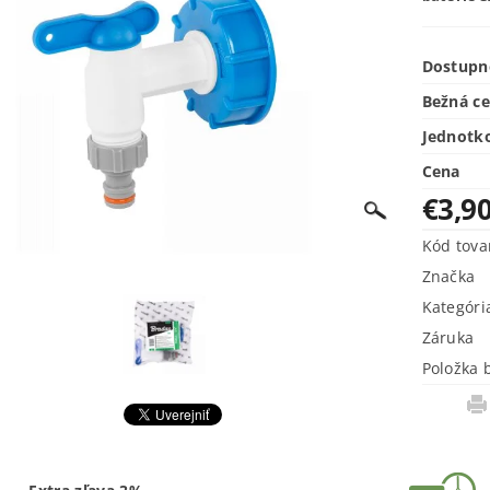
Dostupn
Bežná c
Jednotk
Cena
€3,9
Kód tova
Značka
Kategóri
Záruka
Položka 