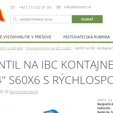
info@bestent.sk
+421 51/222 01 03
 VYZDVIHNUTIE V PREŠOVE
PESTOVATEĽSKÁ RUBRIKA
Dom a záhrada
Kovové ventily na IBC nádrž
Ventil na IBC kontajne
NTIL NA IBC KONTAJ
4" S60X6 S RÝCHLOSP
Neohodnotené
Ventil na
bezpečn
tekutín.
batérie 3