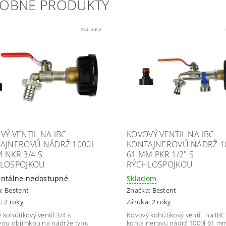
OBNÉ PRODUKTY
Kód:
3303
VÝ VENTIL NA IBC
KOVOVÝ VENTIL NA IBC
AJNEROVÚ NÁDRŽ 1000L
KONTAJNEROVÚ NÁDRŽ 1
 NKR 3/4 S
61 MM PKR 1/2" S
LOSPOJKOU
RÝCHLOSPOJKOU
ntálne nedostupné
Skladom
a:
Bestent
Značka:
Bestent
: 2 roky
Záruka: 2 roky
 kohútikový ventil 3/4 s
Kovový kohútikový ventil na IBC
vou objímkou na nádrže typu
kontajnerovú nádrž 1000l 61 m