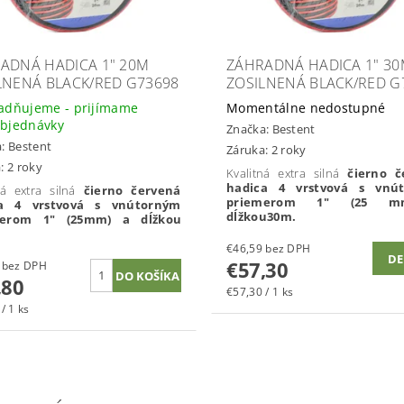
ADNÁ HADICA 1" 20M
ZÁHRADNÁ HADICA 1" 3
LNENÁ BLACK/RED G73698
ZOSILNENÁ BLACK/RED G
adňujeme - prijímame
Momentálne nedostupné
bjednávky
Značka:
Bestent
a:
Bestent
Záruka: 2 roky
: 2 roky
Kvalitná extra silná
čierno č
hadica 4 vrstvová s vnú
ná extra silná
čierno červená
priemerom 1" (25 
ca 4 vrstvová s vnútorným
dĺžkou30m.
merom 1" (25mm) a dĺžkou
€46,59 bez DPH
DE
€57,30
€29,92 bez DPH
,80
€57,30 / 1 ks
/ 1 ks