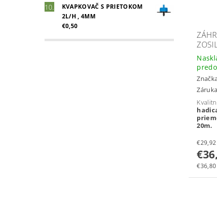
KVAPKOVAČ S PRIETOKOM
2L/H , 4MM
€0,50
ZÁHR
ZOSI
Naskl
predo
Značk
Záruka
Kvalit
hadi
prie
20m.
€36
€36,80 