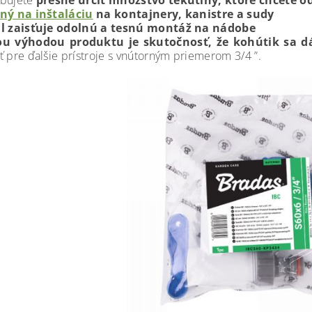
ebujete
presne určiť množstvo tekutiny, ktoré chcete 
ný na inštaláciu
na kontajnery, kanistre a sudy
il zaisťuje odolnú a tesnú montáž na nádobe
ou výhodou produktu je skutočnosť, že kohútik sa d
ť pre ďalšie prístroje s vnútorným priemerom 3/4 ”.