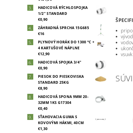
HADICOVÁ RÝCHLOSPOJKA
1/2" STANDARD
€0,90
ŠPECIF
ZÁHRADNÁ SPRCHA 15G685
pripo
€16
vývo
vodo
PLYNOVÝ HORÁK DO 1300 °C +
ukonč
4 KARTUŠOVÉ NÁPLNE
vsuvk
€12,90
HADICOVÁ SPOJKA 3/4"
€0,90
SÚVI
PIESOK DO PIESKOVISKA
STANDARD 25KG
€8,90
HADICOVÁ SPONA 9MM 20-
32MM 1KS G17304
€0,40
SŤAHOVACIA GUMA S
KOVOVÝMI HÁKMI, 40CM
€1,30