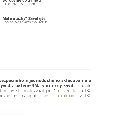
Doručenie do 24 hod
ak je tovar skladom
Máte otázky? Zavolajte!
Spoľahlivý zákaznícky servis
bezpečného a jednoduchého skladovania a
ývod z batérie 3/4" vnútorný závit.
Hľadáte
om by ste mali zvážiť použitie ventilu na IBC
 bezpečné manipulovanie
s tekutinami
v IBC