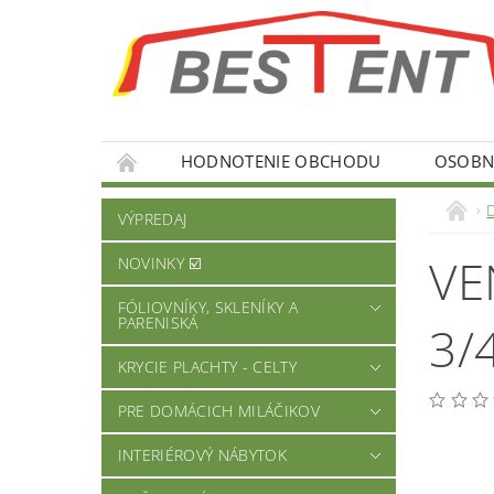
HODNOTENIE OBCHODU
OSOBNÉ
VÝPREDAJ
VE
NOVINKY ☑️
FÓLIOVNÍKY, SKLENÍKY A
PARENISKÁ
3/
KRYCIE PLACHTY - CELTY
PRE DOMÁCICH MILÁČIKOV
INTERIÉROVÝ NÁBYTOK