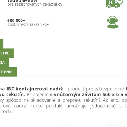
Extra zľava 3%
pre registrovaných zákazníkov
600 000+
spokojných zákazníkov
ETRE
SIA
OTENIE
 na IBC kontajnerovú nádrž
- produkt pre zabezpečenie
vu tekutín.
Pripojenie
s vnútorným závitom S60 x 6 a v
ivý spôsob na skladovanie a prepravu tekutín? Ak áno, pot
nerovú nádrž. Tento produkt umožňuje jednoduché a
eroch.