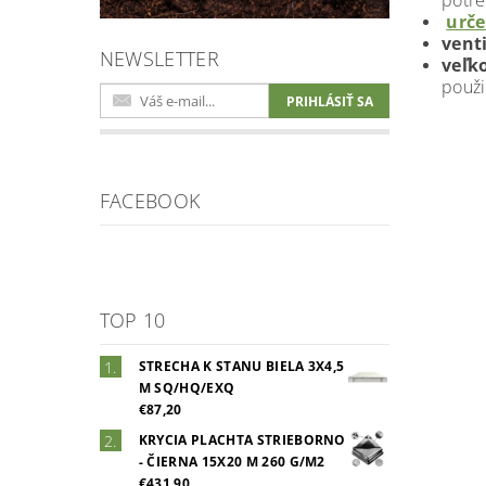
potr
urče
vent
NEWSLETTER
veľk
použi
FACEBOOK
TOP 10
STRECHA K STANU BIELA 3X4,5
M SQ/HQ/EXQ
€87,20
KRYCIA PLACHTA STRIEBORNO
- ČIERNA 15X20 M 260 G/M2
€431,90