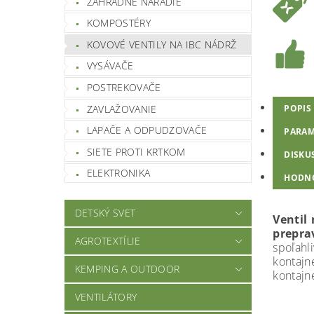
ZÁHRADNÉ NÁRADIE
KOMPOSTÉRY
KOVOVÉ VENTILY NA IBC NÁDRŽ
VYSÁVAČE
POSTREKOVAČE
ZAVLAŽOVANIE
POPIS
LAPAČE A ODPUDZOVAČE
PARAM
SIETE PROTI KRTKOM
DISKU
ELEKTRONIKA
HODN
DETSKÝ SVET
Ventil
prepra
AGROTEXTÍLIE
spoľahl
kontaj
KEMPING A OUTDOOR
kontajn
VENTILÁTORY