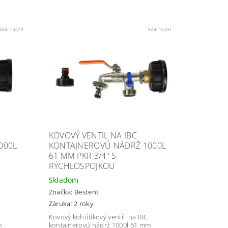
Kód:
10479
Kód:
10491
KOVOVÝ VENTIL NA IBC
000L
KONTAJNEROVÚ NÁDRŽ 1000L
61 MM PKR 3/4" S
RÝCHLOSPOJKOU
Skladom
Značka:
Bestent
Záruka: 2 roky
Kovový kohútikový ventil na IBC
m
kontajnerovú nádrž 1000l 61 mm