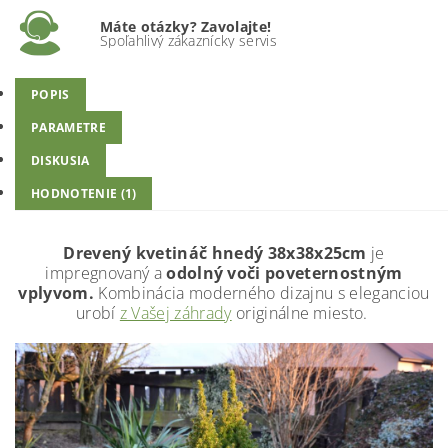
Máte otázky? Zavolajte!
Spoľahlivý zákaznícky servis
POPIS
PARAMETRE
DISKUSIA
HODNOTENIE (1)
Drevený kvetináč hnedý 38x38x25cm
je
impregnovaný a
odolný voči poveternostným
vplyvom.
Kombinácia moderného dizajnu s eleganciou
urobí
z Vašej záhrady
originálne miesto.