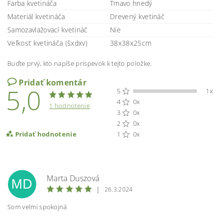
Farba kvetináča
Tmavo hnedý
Materiál kvetináča
Drevený kvetináč
Samozavlažovací kvetináč
Nie
Veľkosť kvetináča (šxdxv)
38x38x25cm
Buďte prvý, kto napíše príspevok k tejto položke.
Pridať komentár
5,0
5
1x
4
0x
1 hodnotenie
3
0x
2
0x
Pridať hodnotenie
1
0x
Marta Duszová
MD
|
26.3.2024
Som velmi spokojná