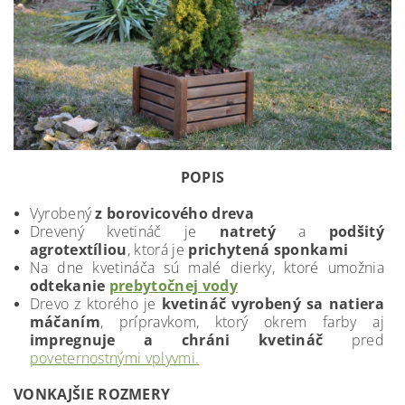
POPIS
Vyrobený
z borovicového dreva
Drevený kvetináč je
natretý
a
podšitý
agrotextíliou
, ktorá je
prichytená sponkami
Na dne kvetináča sú malé dierky, ktoré umožnia
odtekanie
prebytočnej vody
Drevo z ktorého je
kvetináč vyrobený sa natiera
máčaním
, prípravkom, ktorý okrem farby aj
impregnuje a chráni kvetináč
pred
poveternostnými vplyvmi.
VONKAJŠIE ROZMERY