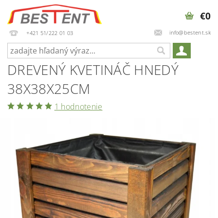
€0
info@bestent.sk
+421 51/222 01 03
DREVENÝ KVETINÁČ HNEDÝ
38X38X25CM
1 hodnotenie