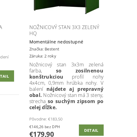
A
NOŽNICOVÝ STAN 3X3 ZELENÝ
HQ
Momentálne nedostupné
Značka:
Bestent
Záruka: 2 roky
edení
Nožnicový stan 3x3m zelená
farba,
so zosilnenou
konštrukciou
profil nohy
TAIL
4x4cm, 0,9mm hrúbka nohy. V
balení
nájdete aj prepravný
obal.
Nožnicový stan má 3 steny,
strecha
so suchým zipsom po
celej dĺžke.
Pôvodne:
€183,50
€146,26 bez DPH
DETAIL
€179,90