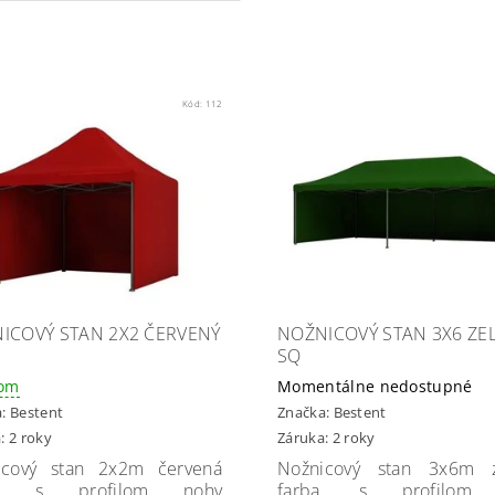
Kód:
112
ICOVÝ STAN 2X2 ČERVENÝ
NOŽNICOVÝ STAN 3X6 ZE
SQ
dom
Momentálne nedostupné
a:
Bestent
Značka:
Bestent
: 2 roky
Záruka: 2 roky
icový stan 2x2m červená
Nožnicový stan 3x6m z
ba, s profilom nohy
farba, s profilom