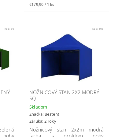
€179,90 / 1 ks
Kód:
50
Kód:
106
LENÝ
NOŽNICOVÝ STAN 2X2 MODRÝ
SQ
Skladom
Značka:
Bestent
Záruka: 2 roky
elená
Nožnicový stan 2x2m modrá
 nohy
farba, s profilom nohy