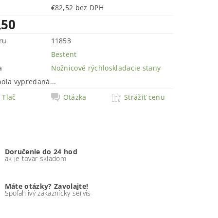
€82,52 bez DPH
,50
ru
11853
Bestent
a
Nožnicové rýchloskladacie stany
bola vypredaná...
Tlač
Otázka
Strážiť cenu
Doručenie do 24 hod
ak je tovar skladom
Máte otázky? Zavolajte!
Spoľahlivý zákaznícky servis