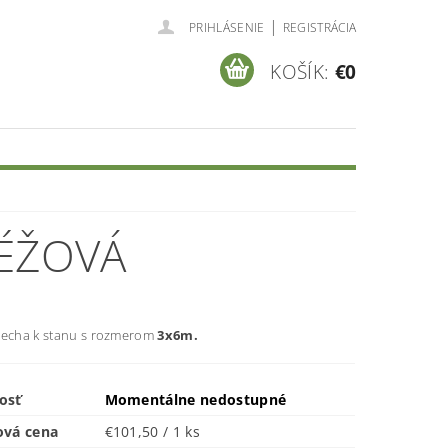
|
PRIHLÁSENIE
REGISTRÁCIA
KOŠÍK:
€0
BÉŽOVÁ
recha k stanu s rozmerom
3x6m.
osť
Momentálne nedostupné
ová cena
€101,50 / 1 ks