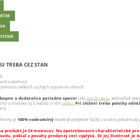
ETRE
SIA
OTENIE
U TREBA CEZ STAN
iť
och natiahnuť
ť pomocou veľkých suchých zipsov na rohoch.
bopne a dodatočne poriadne spevní
celú
konštrukciu
. Jednotlivé st
echy a rovnako aj o každú z nôh
stanu.
Pri zložení treba poistky odist
ní).
strechy je
100% vodeodolný
materiál polyester 620D z vnútra potiahnutý 
a produkt je 24 mesiacov. No opotrebovanie charakteristické pre 
vadu, pokiaľ z povahy predanej veci vyplýva, že jej životnosť je