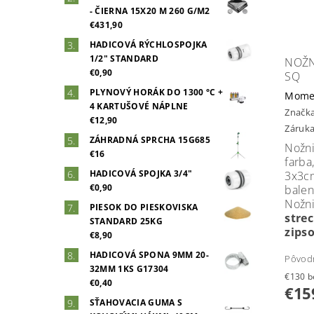
- ČIERNA 15X20 M 260 G/M2
€431,90
HADICOVÁ RÝCHLOSPOJKA
1/2" STANDARD
NOŽN
€0,90
SQ
PLYNOVÝ HORÁK DO 1300 °C +
Mome
4 KARTUŠOVÉ NÁPLNE
Značk
€12,90
Záruka
ZÁHRADNÁ SPRCHA 15G685
Nožn
€16
far
HADICOVÁ SPOJKA 3/4"
3x3c
€0,90
balen
Nožn
PIESOK DO PIESKOVISKA
str
STANDARD 25KG
zipso
€8,90
HADICOVÁ SPONA 9MM 20-
Pôvod
32MM 1KS G17304
€1
€0,40
€15
SŤAHOVACIA GUMA S