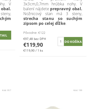
hy. V
3x3cm,0,7mm hrúbka nohy. V
 obal.
balení nájdete
prepravný obal.
teny,
Nožnicový stan má 3 steny,
uchým
strecha stanu so suchým
zipsom po celej dĺžke
.
Pôvodne:
€122
TAIL
€97,48 bez DPH
€119,90
€119,90 / 1 ks
Kód:
957
Kód:
199