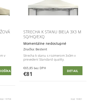
ÉŽOVÁ
STRECHA K STANU BIELA 3X3 M
SQ/HQ/EXQ
Momentálne nedostupné
Značka:
Bestent
 m v
Strecha k stanu s rozmerom 3x3m v
prevedení Standard quality.
€65,85 bez DPH
DETAIL
€81
Kód:
19798
Kód:
19801