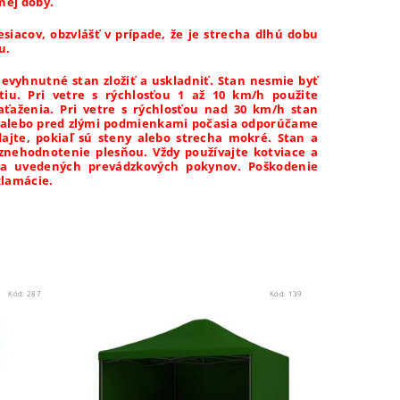
nej doby.
siacov, obzvlášť v prípade, že je strecha dlhú dobu
u.
vyhnutné stan zložiť a uskladniť. Stan nesmie byť
iu. Pri vetre s rýchlosťou 1 až 10 km/h použite
aťaženia. Pri vetre s rýchlosťou nad 30 km/h stan
om alebo pred zlými podmienkami počasia odporúčame
dajte, pokiaľ sú steny alebo strecha mokré. Stan a
znehodnotenie plesňou. Vždy používajte kotviace a
ia uvedených prevádzkových pokynov. Poškodenie
klamácie.
Kód:
287
Kód:
139