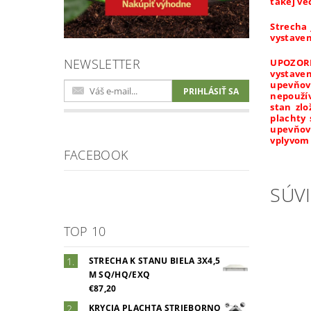
takej ve
Strecha 
vystaven
NEWSLETTER
UPOZORN
vystave
upevňova
nepoužív
stan zlo
plachty 
upevňov
vplyvom
FACEBOOK
SÚVI
TOP 10
STRECHA K STANU BIELA 3X4,5
M SQ/HQ/EXQ
€87,20
KRYCIA PLACHTA STRIEBORNO