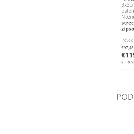
3x3c
balen
Nožn
str
zipso
Pôvod
€11
€119,90
POD