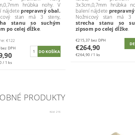
m,0,7mm hrúbka nohy. V
3x3cm,0,7mm hrúbka no
í nájdete
prepravný obal.
balení nájdete
prepravný
icový stan má 3 steny,
Nožnicový stan má 3 s
echa stanu so suchým
strecha stanu so s
m po celej dĺžke
.
zipsom po celej dĺžke
.
ne:
€122
€215,37 bez DPH
DE
€264,90
€97,48 bez DPH
9,90
€264,90 / 1 ks
 / 1 ks
OBNÉ PRODUKTY
Kód:
216