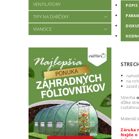
VENTILÁTORY
POPIS
PARAM
TIPY NA DARČEKY
DISKU
VIANOCE
HODN
STRECH
nahod
na roh
zaisti
Strecha
o
dĺžke str
rozťahova
Materiál 
Záruka n
Nejde o 