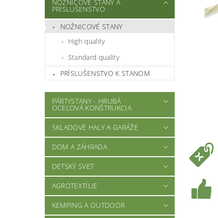
NOŽNICOVÉ STANY A
PRÍSLUŠENSTVO
NOŽNICOVÉ STANY
High quality
Standard quality
PRÍSLUŠENSTVO K STANOM
PÁRTYSTANY - HRUBÁ
OCEĽOVÁ KONŠTRUKCIA
SKLADOVÉ HALY A GARÁŽE
DOM A ZÁHRADA
DETSKÝ SVET
AGROTEXTÍLIE
KEMPING A OUTDOOR