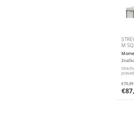
STRE
M SQ
Mome
Značk
Strech
preved
€87