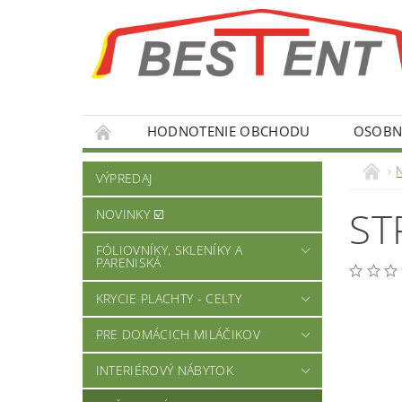
HODNOTENIE OBCHODU
OSOBNÉ
VÝPREDAJ
ST
NOVINKY ☑️
FÓLIOVNÍKY, SKLENÍKY A
PARENISKÁ
KRYCIE PLACHTY - CELTY
PRE DOMÁCICH MILÁČIKOV
INTERIÉROVÝ NÁBYTOK