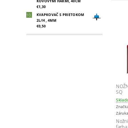
KOVOVÝMI HÁKMI, 40CM
€1,30
KVAPKOVAČ S PRIETOKOM
2L/H , 4MM
€0,50
NOŽN
SQ
Skla
Značk
Záruka
Nožn
far