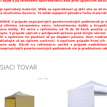
ci dôjde k jej celkovému opotrebovaniu ešte pred uplynutím záruč
je spotrebný materiál. Môže sa opotrebovať aj skôr ako za 24 me
á slnečnému žiareniu. To môže ovplyvniť pôvodnú farbu materiál
ENIE: V prípade nepriaznivých poveternostných podmienok je ne
ný silnému nárazovému vetru, intenzívnemu dažďu a krupobit
cie kolíky. Pri vetre s rýchlosťou od 10 do 30 km/h použite z
ajte. V prípade výstrah v predpovedi počasia pred silným vetr
žiť a opätovne ho používať až po zlepšení počasia. Stan neskla
skladajte až po úplnom uschnutí. V opačnom prípade hrozí ich 
acie sady. Nárok na reklamáciu zaniká v prípade nedodržan
 nepriaznivých poveternostných podmienok nie je predmetom re
SIACI TOVAR
Kód:
3186