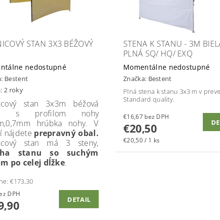
ICOVÝ STAN 3X3 BÉŽOVÝ
STENA K STANU - 3M BIEL
PLNÁ SQ/ HQ/ EXQ
ntálne nedostupné
Momentálne nedostupné
a:
Bestent
Značka:
Bestent
: 2 roky
Plná stena k stanu 3x3 m v prev
Standard quality.
icový stan 3x3m béžová
ba, s profilom nohy
€16,67 bez DPH
m,0,7mm hrúbka nohy. V
DE
€20,50
í nájdete
prepravný obal.
€20,50 / 1 ks
icový stan má 3 steny,
echa stanu so suchým
m po celej dĺžke
.
ne:
€173,30
30 bez DPH
DETAIL
9,90