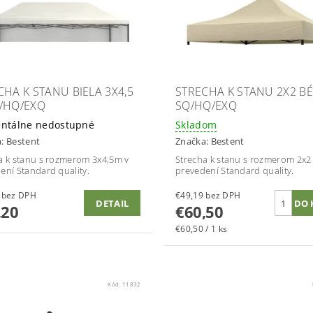
CHA K STANU BIELA 3X4,5
STRECHA K STANU 2X2 B
/HQ/EXQ
SQ/HQ/EXQ
ntálne nedostupné
Skladom
a:
Bestent
Značka:
Bestent
a k stanu s rozmerom 3x4,5m v
Strecha k stanu s rozmerom 2x2
ení Standard quality.
prevedení Standard quality.
€70,89 bez DPH
€49,19 bez DPH
DETAIL
,20
€60,50
€60,50 / 1 ks
Kód:
11832