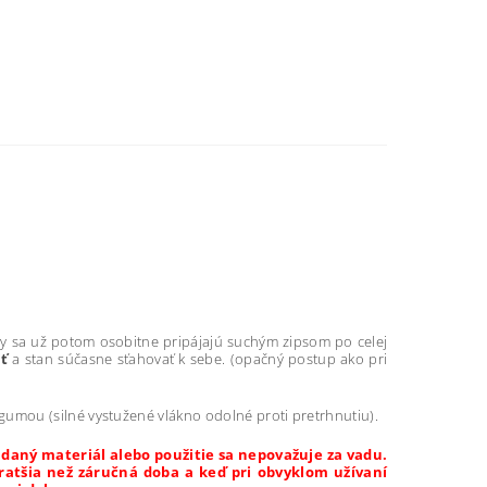
eny sa už potom osobitne pripájajú suchým zipsom po celej
iť
a stan súčasne sťahovať k sebe. (opačný postup ako pri
gumou (silné vystužené vlákno odolné proti pretrhnutiu).
daný materiál alebo použitie sa nepovažuje za vadu.
 kratšia než záručná doba a keď pri obvyklom užívaní