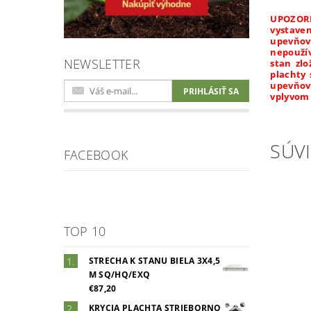
UPOZORN
vystave
upevňova
nepoužív
NEWSLETTER
stan zlo
plachty 
upevňov
vplyvom
SÚVI
FACEBOOK
TOP 10
STRECHA K STANU BIELA 3X4,5
M SQ/HQ/EXQ
€87,20
KRYCIA PLACHTA STRIEBORNO