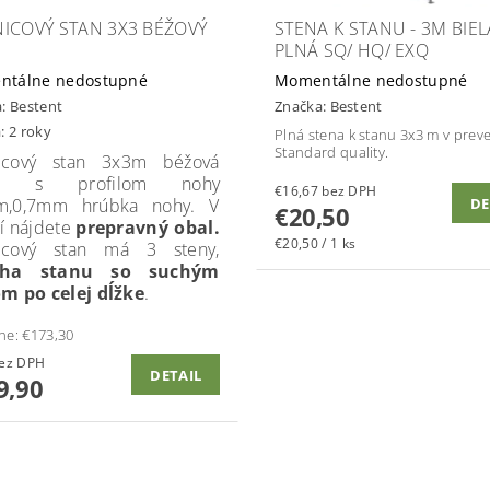
ICOVÝ STAN 3X3 BÉŽOVÝ
STENA K STANU - 3M BIEL
PLNÁ SQ/ HQ/ EXQ
ntálne nedostupné
Momentálne nedostupné
a:
Bestent
Značka:
Bestent
: 2 roky
Plná stena k stanu 3x3 m v prev
Standard quality.
icový stan 3x3m béžová
ba, s profilom nohy
€16,67 bez DPH
m,0,7mm hrúbka nohy. V
DE
€20,50
í nájdete
prepravný obal.
€20,50 / 1 ks
icový stan má 3 steny,
echa stanu so suchým
m po celej dĺžke
.
ne:
€173,30
30 bez DPH
DETAIL
9,90