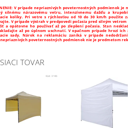
ENIE: V prípade nepriaznivých poveternostných podmienok je ne
ný silnému nárazovému vetru, intenzívnemu dažďu a krupobit
cie kolíky. Pri vetre s rýchlosťou od 10 do 30 km/h použite z
ajte. V prípade výstrah v predpovedi počasia pred silným vetr
žiť a opätovne ho používať až po zlepšení počasia. Stan neskla
skladajte až po úplnom uschnutí. V opačnom prípade hrozí ich 
acie sady. Nárok na reklamáciu zaniká v prípade nedodržan
 nepriaznivých poveternostných podmienok nie je predmetom re
SIACI TOVAR
Kód:
3186