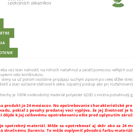
spokojných zákazníkov
ETRE
SIA
OTENIE
reba cez stan nahodiť, na rohoch natiahnuť a zaistiť pomocou veľkých s
spevní celú konštrukciu.
é steny sa už potom osobitne pripájajú suchým zipsom po celej dĺžke strec
distiť a stan súčasne sťahovať k sebe. (opačný postup ako pri rozťahovaní)
strechy je 100% vodeodolný materiál polyester 620D z vnútra potiahnutý 
a produkt je 24 mesiacov. No opotrebovanie charakteristické pre 
vadu, pokiaľ z povahy predanej veci vyplýva, že jej životnosť je
ci dôjde k jej celkovému opotrebovaniu ešte pred uplynutím záruč
je spotrebný materiál. Môže sa opotrebovať aj skôr ako za 24 me
á slnečnému žiareniu. To môže ovplyvniť pôvodnú farbu materiál