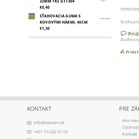
32MM 1KS G17304
€0,40
Hmotnos
SŤAHOVACIA GUMA S
Buďte prv
KOVOVÝMI HÁKMI, 40CM
€1,30
Pri
Buďte prv
Prida
KONTAKT
PRE ZÁ
Ako nak
info
@
bestent.sk
Obchodn
+421 51/222 01 03
Kontakt