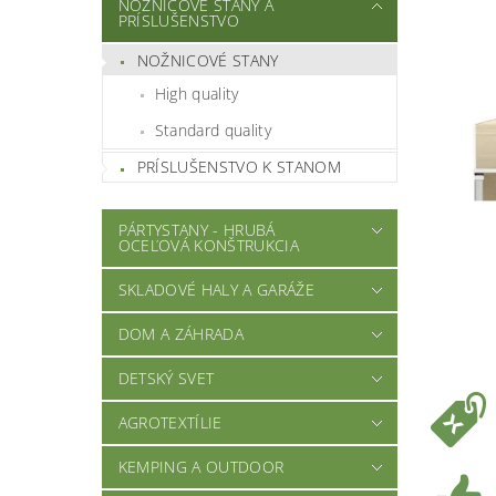
NOŽNICOVÉ STANY A
PRÍSLUŠENSTVO
NOŽNICOVÉ STANY
High quality
Standard quality
PRÍSLUŠENSTVO K STANOM
PÁRTYSTANY - HRUBÁ
OCEĽOVÁ KONŠTRUKCIA
SKLADOVÉ HALY A GARÁŽE
DOM A ZÁHRADA
DETSKÝ SVET
AGROTEXTÍLIE
KEMPING A OUTDOOR