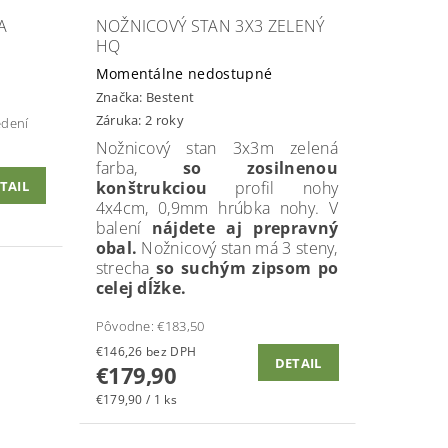
A
NOŽNICOVÝ STAN 3X3 ZELENÝ
HQ
Momentálne nedostupné
Značka:
Bestent
Záruka: 2 roky
edení
Nožnicový stan 3x3m zelená
farba,
so zosilnenou
konštrukciou
profil nohy
TAIL
4x4cm, 0,9mm hrúbka nohy. V
balení
nájdete aj prepravný
obal.
Nožnicový stan má 3 steny,
strecha
so suchým zipsom po
celej dĺžke.
Pôvodne:
€183,50
€146,26 bez DPH
DETAIL
€179,90
€179,90 / 1 ks