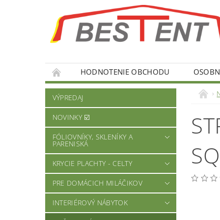
HODNOTENIE OBCHODU
OSOBNÉ
VÝPREDAJ
ST
NOVINKY ☑️
FÓLIOVNÍKY, SKLENÍKY A
PARENISKÁ
SQ
KRYCIE PLACHTY - CELTY
PRE DOMÁCICH MILÁČIKOV
INTERIÉROVÝ NÁBYTOK