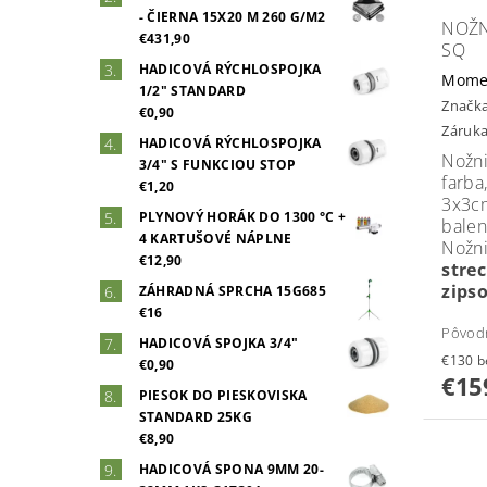
- ČIERNA 15X20 M 260 G/M2
NOŽN
€431,90
SQ
HADICOVÁ RÝCHLOSPOJKA
Mome
1/2" STANDARD
Značk
€0,90
Záruka
HADICOVÁ RÝCHLOSPOJKA
Nožn
3/4" S FUNKCIOU STOP
far
€1,20
3x3c
PLYNOVÝ HORÁK DO 1300 °C +
balen
4 KARTUŠOVÉ NÁPLNE
Nožn
€12,90
str
zipso
ZÁHRADNÁ SPRCHA 15G685
€16
Pôvod
HADICOVÁ SPOJKA 3/4"
€1
€0,90
€15
PIESOK DO PIESKOVISKA
STANDARD 25KG
€8,90
HADICOVÁ SPONA 9MM 20-