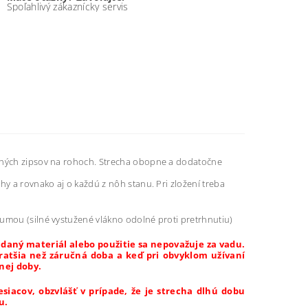
Spoľahlivý zákaznícky servis
uchých zipsov na rohoch. Strecha obopne a dodatočne
hy a rovnako aj o každú z nôh stanu. Pri zložení treba
gumou (silné vystužené vlákno odolné proti pretrhnutiu)
daný materiál alebo použitie sa nepovažuje za vadu.
 kratšia než záručná doba a keď pri obvyklom užívaní
nej doby.
siacov, obzvlášť v prípade, že je strecha dlhú dobu
u.