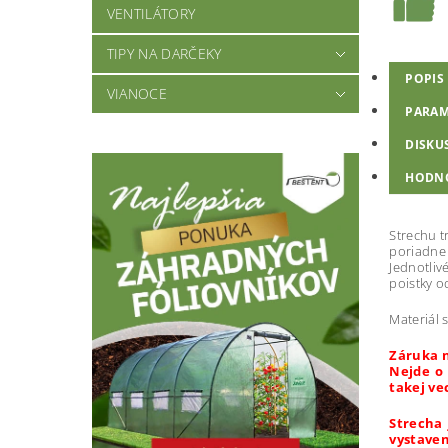
VENTILÁTORY
TIPY NA DARČEKY
POPIS
VIANOCE
PARAM
DISKU
HODN
Strechu t
poriadne 
Jednotliv
poistky o
Materiál 
Záruka n
Nejde o 
takej ve
Strecha 
vystaven