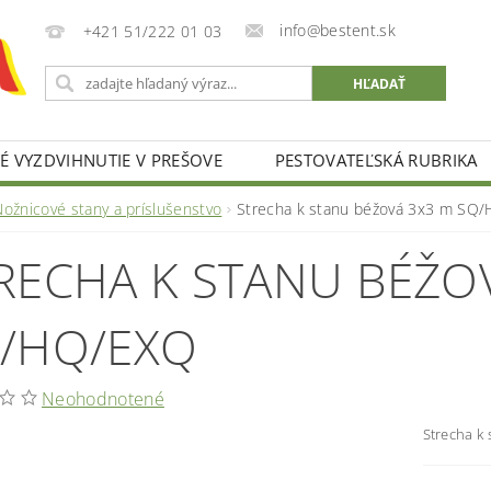
info@bestent.sk
+421 51/222 01 03
 VYZDVIHNUTIE V PREŠOVE
PESTOVATEĽSKÁ RUBRIKA
Nožnicové stany a príslušenstvo
Strecha k stanu béžová 3x3 m SQ
RECHA K STANU BÉŽO
/HQ/EXQ
Neohodnotené
Strecha k