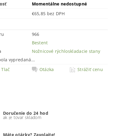
osť
Momentálne nedostupné
€65,85 bez DPH
ru
966
Bestent
a
Nožnicové rýchloskladacie stany
bola vypredaná...
Tlač
Otázka
Strážiť cenu
Doručenie do 24 hod
ak je tovar skladom
Máte otázky? Zavolajte!