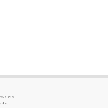
Záhradný fóliovník 2x2m s UV filtrom STANDARD
zHrrdb