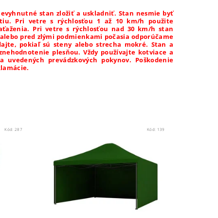
vyhnutné stan zložiť a uskladniť. Stan nesmie byť
iu. Pri vetre s rýchlosťou 1 až 10 km/h použite
aťaženia. Pri vetre s rýchlosťou nad 30 km/h stan
om alebo pred zlými podmienkami počasia odporúčame
dajte, pokiaľ sú steny alebo strecha mokré. Stan a
znehodnotenie plesňou. Vždy používajte kotviace a
ia uvedených prevádzkových pokynov. Poškodenie
klamácie.
Kód:
287
Kód:
139