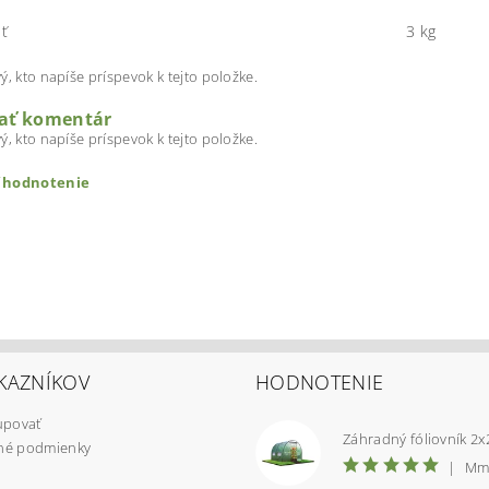
ť
3 kg
ý, kto napíše príspevok k tejto položke.
dať komentár
ý, kto napíše príspevok k tejto položke.
ť hodnotenie
KAZNÍKOV
HODNOTENIE
upovať
é podmienky
|
Mm