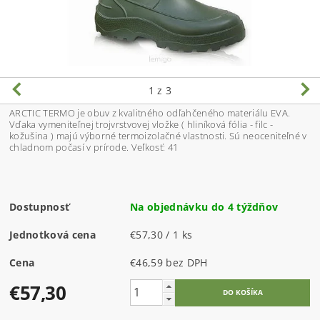
1
z 3
ARCTIC TERMO je obuv z kvalitného odľahčeného materiálu EVA.
Vďaka vymeniteľnej trojvrstvovej vložke ( hliníková fólia - filc -
kožušina ) majú výborné termoizolačné vlastnosti. Sú neoceniteľné v
chladnom počasí v prírode. Veľkosť: 41
Dostupnosť
Na objednávku do 4 týždňov
Jednotková cena
€57,30 / 1 ks
Cena
€46,59 bez DPH
€57,30