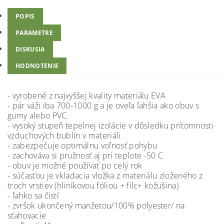
POPIS
PARAMETRE
DISKUSIA
HODNOTENIE
- vyrobené z najvyššej kvality materiálu EVA
- pár váži iba 700-1000 g a je oveľa ľahšia ako obuv s
gumy alebo PVC.
- vysoký stupeň tepelnej izolácie v dôsledku prítomnosti
vzduchových bublín v materiáli
- zabezpečuje optimálnu voľnosť pohybu
- zachováva si pružnosť aj pri teplote -50 C
- obuv je možné používať po celý rok
- súčasťou je vkladacia vložka z materiálu zloženého z
troch vrstiev (hliníkovou fóliou + filc+ kožušina)
- ľahko sa čistí
- zvršok ukončený manžetou/100% polyester/ na
sťahovacie