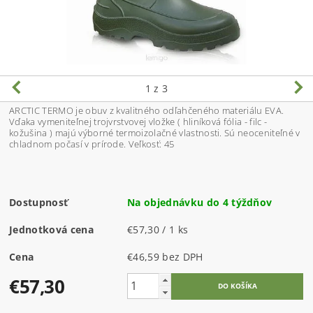
1
z 3
ARCTIC TERMO je obuv z kvalitného odľahčeného materiálu EVA.
Vďaka vymeniteľnej trojvrstvovej vložke ( hliníková fólia - filc -
kožušina ) majú výborné termoizolačné vlastnosti. Sú neoceniteľné v
chladnom počasí v prírode. Veľkosť: 45
Dostupnosť
Na objednávku do 4 týždňov
Jednotková cena
€57,30 / 1 ks
Cena
€46,59 bez DPH
€57,30