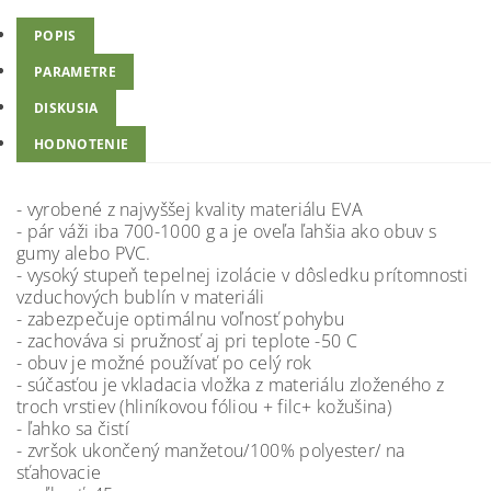
POPIS
PARAMETRE
DISKUSIA
HODNOTENIE
- vyrobené z najvyššej kvality materiálu EVA
- pár váži iba 700-1000 g a je oveľa ľahšia ako obuv s
gumy alebo PVC.
- vysoký stupeň tepelnej izolácie v dôsledku prítomnosti
vzduchových bublín v materiáli
- zabezpečuje optimálnu voľnosť pohybu
- zachováva si pružnosť aj pri teplote -50 C
- obuv je možné používať po celý rok
- súčasťou je vkladacia vložka z materiálu zloženého z
troch vrstiev (hliníkovou fóliou + filc+ kožušina)
- ľahko sa čistí
- zvršok ukončený manžetou/100% polyester/ na
sťahovacie