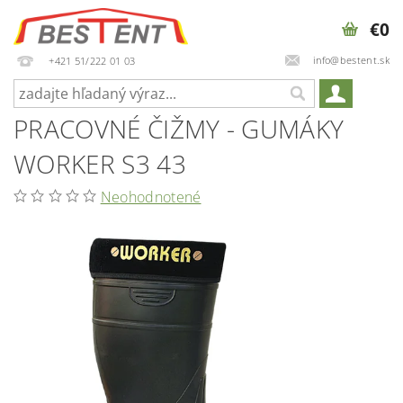
€0
info@bestent.sk
+421 51/222 01 03
PRACOVNÉ ČIŽMY - GUMÁKY
WORKER S3 43
Neohodnotené