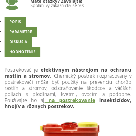
Máte otázky? Zavolajte!
Spoľahlivý zákaznícky servis
POPIS
PARAMETRE
DISKUSIA
HODNOTENIE
Postrekovač je
efektívnym nástrojom na ochranu
rastlín a stromov.
Chemický postrek rozpracovaný v
postrekovači môže byť použitý na prevenciu chorôb
rastlín a stromov, odstraňovanie škodcov a väčších
poliach s plodinami, kvetmi, ovocím a podobne.
Používajte ho aj
na postrekovanie
insekticídov,
hnojív a rôznych postrekov.