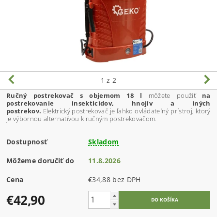
1
z 2
Ručný postrekovač s objemom 18 l
môžete použiť
na
postrekovanie insekticídov, hnojív a iných
postrekov.
Elektrický postrekovač je ľahko ovládateľný prístroj, ktorý
je výbornou alternatívou k ručným postrekovačom.
Dostupnosť
Skladom
Môžeme doručiť do
11.8.2026
Cena
€34,88 bez DPH
€42,90