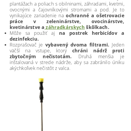
plantážach a poliach s obilninami, záhradami, kvetmi,
ovocnými a čajovníkovými stromami a pod. Je to
vynikajúce zariadenie na
ochranné a ošetrovacie
práce v zeleninárstve, ovocinárstve,
kvetinárstve a
záhradkárskych
škôlkach.
Môže sa použiť aj
na postrek herbicídov a
dezinfekciu.
Rozprašovač je
vybavený dvoma filtrami.
Jeden
väčší na vstupe, ktorý
chráni nádrž proti
zbytočným nečistotám.
Druhá menšia je
inštalovaná v strede nádrže, aby sa zabránilo úniku
akýchkoľvek nečistôt z valca.