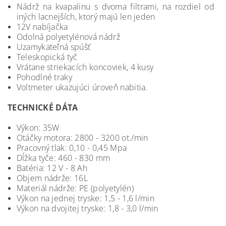
Nádrž na kvapalinu s dvoma filtrami, na rozdiel od
iných lacnejších, ktorý majú len jeden
12V nabíjačka
Odolná polyetylénová nádrž
Uzamykateľná spúšť
Teleskopická tyč
Vrátane striekacích koncoviek, 4 kusy
Pohodlné traky
Voltmeter ukazujúci úroveň nabitia.
TECHNICKÉ DÁTA
Výkon: 35W
Otáčky motora: 2800 - 3200 ot./min
Pracovný tlak: 0,10 - 0,45 Mpa
Dĺžka tyče: 460 - 830 mm
Batéria: 12 V - 8 Ah
Objem nádrže: 16L
Materiál nádrže: PE (polyetylén)
Výkon na jednej tryske: 1,5 - 1,6 l/min
Výkon na dvojitej tryske: 1,8 - 3,0 l/min