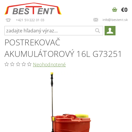
€0
info@bestent.sk
+421 51/222 01 03
POSTREKOVAČ
AKUMULÁTOROVÝ 16L G73251
Neohodnotené