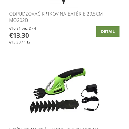
ODPUDZOVAČ KRTKOV NA BATÉRIE 29,5CM
MO202B
€10,81 bez DPH
DETAIL
€13,30
€13,30 / 1 ks