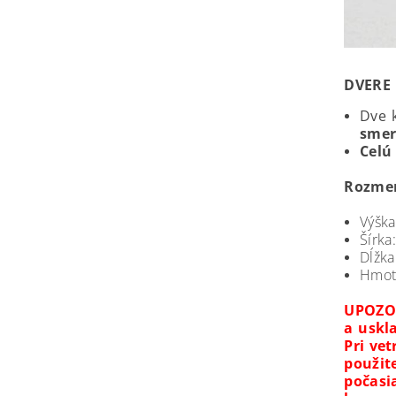
DVERE
Dve 
smer
C
elú
Rozme
Výška
Šírka
Dĺžka
Hmot
UPOZO
a uskl
Pri ve
použit
počasi