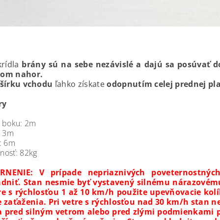
krídla
brány sú na sebe nezávislé a dajú sa posúvať d
om nahor.
 šírku vchodu
ľahko získate
odopnutím celej prednej pl
ry
 boku: 2m
: 3m
: 6m
nosť: 82kg
RNENIE: V prípade nepriaznivých poveternostnýc
adniť. Stan nesmie byť vystavený silnému nárazovém
tre s rýchlosťou 1 až 10 km/h použite upevňovacie kolí
e zaťaženia. Pri vetre s rýchlosťou nad 30 km/h stan n
a pred silným vetrom alebo pred zlými podmienkami 