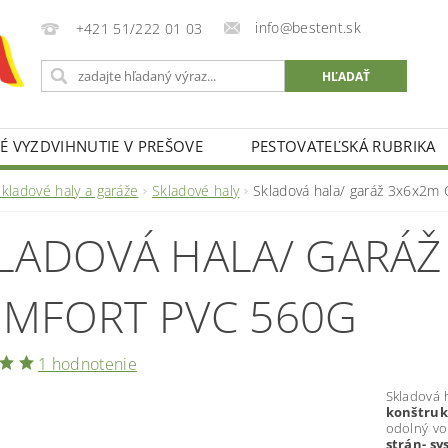
info@bestent.sk
+421 51/222 01 03
 VYZDVIHNUTIE V PREŠOVE
PESTOVATEĽSKÁ RUBRIKA
kladové haly a garáže
Skladové haly
Skladová hala/ garáž 3x6x2m
LADOVÁ HALA/ GARÁŽ
MFORT PVC 560G
1 hodnotenie
Skladová 
konštruk
odolný vo
strán- sy