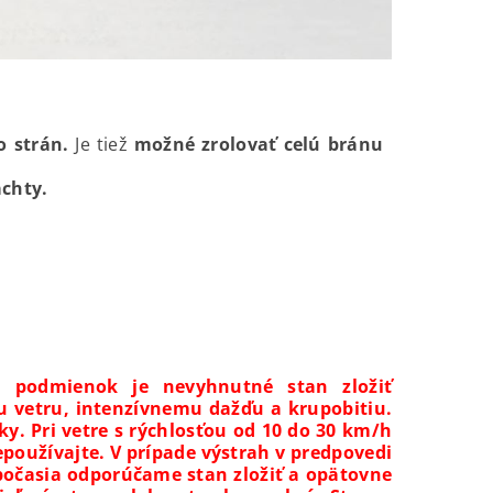
o strán.
Je tiež
možné zrolovať celú bránu
achty.
h podmienok je nevyhnutné stan zložiť
u vetru, intenzívnemu dažďu a krupobitiu.
ky. Pri vetre s rýchlosťou od 10 do 30 km/h
epoužívajte. V prípade výstrah v predpovedi
počasia odporúčame stan zložiť a opätovne