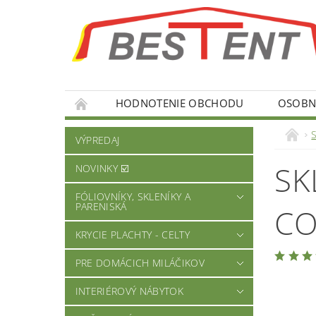
HODNOTENIE OBCHODU
OSOBNÉ
S
VÝPREDAJ
SK
NOVINKY ☑️
FÓLIOVNÍKY, SKLENÍKY A
PARENISKÁ
CO
KRYCIE PLACHTY - CELTY
PRE DOMÁCICH MILÁČIKOV
INTERIÉROVÝ NÁBYTOK