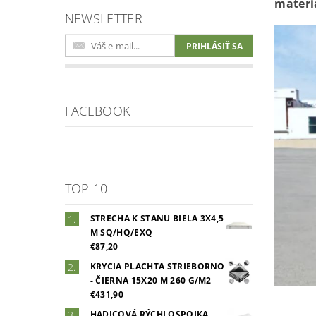
materi
NEWSLETTER
FACEBOOK
TOP 10
STRECHA K STANU BIELA 3X4,5
M SQ/HQ/EXQ
€87,20
KRYCIA PLACHTA STRIEBORNO
- ČIERNA 15X20 M 260 G/M2
€431,90
HADICOVÁ RÝCHLOSPOJKA