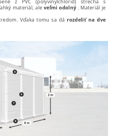
bené z PVC (polyvinylchlorid) strecha s
ahký materiál, ale
veľmi odolný
. Materiál je
stredom. Vďaka tomu sa dá
rozdeliť na dve