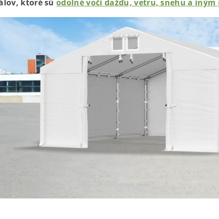
álov, ktoré sú
odolné voči dažďu, vetru, snehu a iný