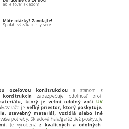
Doručenie do 24 hod
ak je tovar skladom
Máte otázky? Zavolajte!
Spoľahlivý zákaznícky servis
 oceľovou konštrukciou
a stanom z
 konštrukcia
zabezpečuje odolnosť proti
ateriálu, ktorý je veľmi odolný
voči
UV
ly/garáže je
veľký priestor, ktorý poskytuje.
e, stavebný materiál, vozidlá alebo iné
vaše potreby. Skladová hala/garáž tiež poskytuje
mi.
Je vyrobená
z kvalitných a odolných