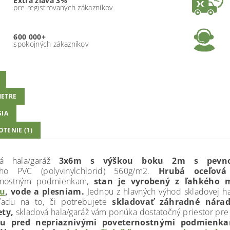
Extra zľava 3%
pre registrovaných zákazníkov
600 000+
spokojných zákazníkov
ETRE
SIA
TENIE (1)
vá hala/garáž
3x6m
s výškou boku 2m s pevnou
ného PVC (polyvinylchlorid) 560g/m2.
Hrubá oceľová
rnostným podmienkam,
stan je vyrobený z
ľahkého m
iu
, vode a plesniam.
Jednou z hlavných výhod skladovej ha
ľadu na to, či potrebujete
skladovať záhradné náradi
ty,
skladová hala/garáž vám ponúka dostatočný priestor pre 
u pred nepriaznivými poveternostnými podmienka