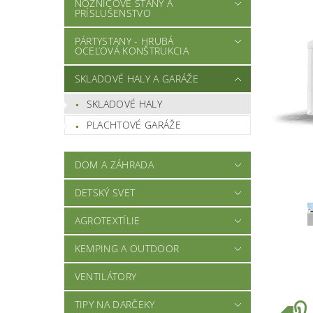
NOŽNICOVÉ STANY A
PRÍSLUŠENSTVO
PÁRTYSTANY - HRUBÁ
OCEĽOVÁ KONŠTRUKCIA
SKLADOVÉ HALY A GARÁŽE
SKLADOVÉ HALY
PLACHTOVÉ GARÁŽE
DOM A ZÁHRADA
DETSKÝ SVET
AGROTEXTÍLIE
KEMPING A OUTDOOR
VENTILÁTORY
TIPY NA DARČEKY