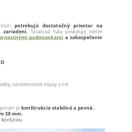
ktorí
potrebujú dostatočný priestor na
 zariadení.
Skladová hala poskytuje nielen
ternostnými podmienkami
a zabezpečenie
KO
vadby, narodeninové oslavy a iné.
jeniam je
konštrukcia stabilná a pevná.
om 38 mm.
 koróziou.