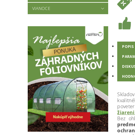
VIANOCE
POPIS
PARAM
DISKU
HODNO
Sklado
kvalit
povete
žiaren
Bez oh
predme
ochran