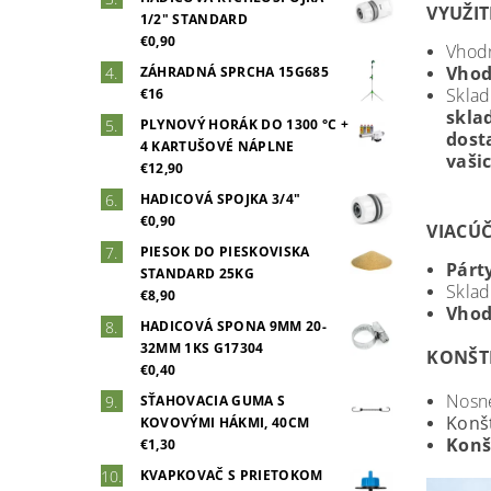
VYUŽIT
1/2" STANDARD
€0,90
Vhodn
Vhod
ZÁHRADNÁ SPRCHA 15G685
Skla
€16
skla
PLYNOVÝ HORÁK DO 1300 °C +
dost
4 KARTUŠOVÉ NÁPLNE
vaši
€12,90
HADICOVÁ SPOJKA 3/4"
€0,90
VIACÚČ
PIESOK DO PIESKOVISKA
Párt
STANDARD 25KG
Sklad
€8,90
Vhod
HADICOVÁ SPONA 9MM 20-
32MM 1KS G17304
KONŠT
€0,40
Nosné
SŤAHOVACIA GUMA S
Konš
KOVOVÝMI HÁKMI, 40CM
Konš
€1,30
KVAPKOVAČ S PRIETOKOM