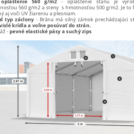
opláštenie 560 g/m2
- o
pláštenie stanu je vyro
nosťou 560 g/m2 a steny s hmotnosťou 500 g/m2. Je to ľ
ý aj voči UV žiareniu a plesniam.
d typ záclony
-
Brána má silný zámok prechádzajúci 
vislé krídla a voľne posúvať do strán.
áž -
pevné elastické pásy a suchý zips