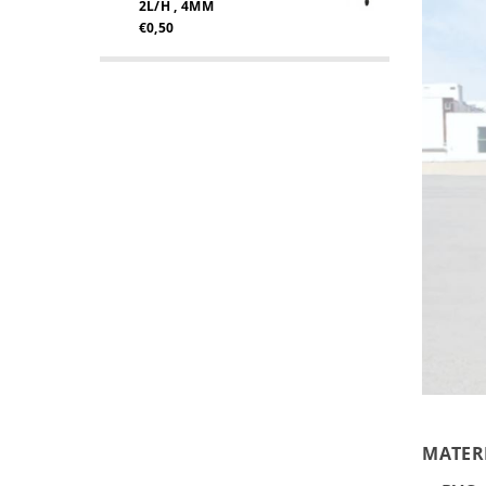
2L/H , 4MM
€0,50
MATER