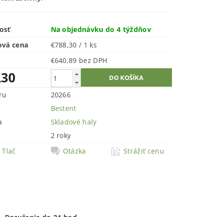
osť
Na objednávku do 4 týždňov
ová cena
€788,30 / 1 ks
€640,89 bez DPH
,30
ru
20266
Bestent
a
Skladové haly
2 roky
Tlač
Otázka
Strážiť cenu