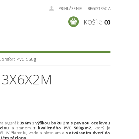
|
PRIHLÁSENIE
REGISTRÁCIA
KOŠÍK:
€0
 Comfort PVC 560g
 3X6X2M
hala/garáž
3x6m
s
výškou boku 2m s pevnou oceľovou
ciou
a stanom
z kvalitného PVC 560g/m2
, ktorý je
či UV žiareniu, vode a plesniam a
s otváraním dverí do
stém záclony.