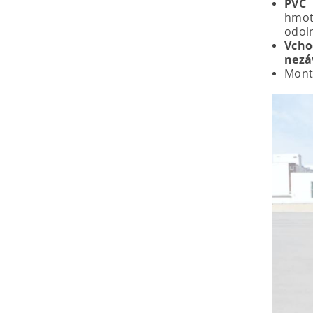
PVC 
hmot
odoln
Vcho
nezá
Mont