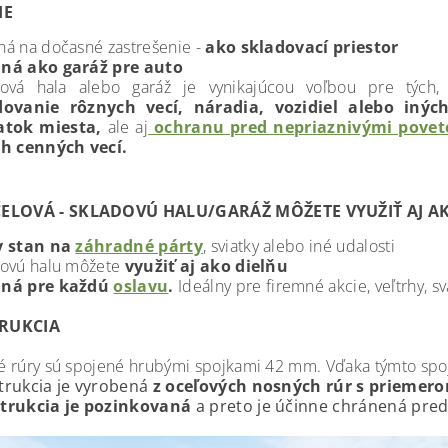
IE
á na dočasné zastrešenie -
ako skladovací priestor
ná ako garáž pre auto
dová hala alebo garáž je vynikajúcou voľbou pre tých, 
dovanie rôznych vecí, náradia, vozidiel alebo iných
atok miesta,
ale aj
ochranu pred nepriaznivými pove
ch cenných vecí.
ELOVÁ - SKLADOVÚ HALU/GARÁŽ MÔŽETE VYUŽIŤ AJ A
y stan na
záhradné párty
, sviatky alebo iné udalosti
ovú halu môžete
využiť aj ako dielňu
ná pre každú
oslavu
.
Ideálny pre firemné akcie, veľtrhy, s
RUKCIA
 rúry sú spojené hrubými spojkami 42 mm. Vďaka týmto spo
trukcia je vyrobená
z oceľových nosných rúr s priemer
trukcia je pozinkovaná
a preto je
účinne chránená pred