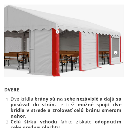
DVERE
Dve krídla
brány sú na sebe nezávislé a dajú sa
posúvať do strán.
Je tiež
možné spojiť dve
krídla v strede a zrolovať celú bránu smerom
nahor.
C
elú šírku vchodu
ľahko získate
odopnutím
celej prednej plachty.