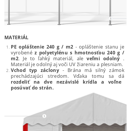
MATERIÁL
PE opláštenie 240 g / m2
- o
pláštenie stanu je
vyrobené
z polyetylénu s hmotnosťou 240 g /
m2
. Je to ľahký materiál, ale
veľmi odolný
.
Materiál je odolný aj voči UV žiareniu a plesniam.
Vchod typ záclony
-
Brána má silný zámok
prechádzajúci stredom. Vďaka tomu sa dá
rozdeliť na dve nezávislé krídla a voľne
posúvať do strán.