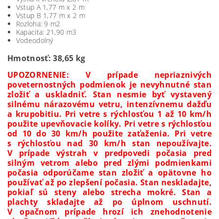
Vstup A 1,77 m x 2 m
Vstup B 1,77 m x 2 m
Rozloha: 9 m2
Kapacita: 21,90 m3
Vodeodolný
Hmotnosť: 38,65 kg
UPOZORNENIE: V prípade nepriaznivých
poveternostných podmienok je nevyhnutné stan
zložiť a uskladniť. Stan nesmie byť vystavený
silnému nárazovému vetru, intenzívnemu dažďu
a krupobitiu. Pri vetre s rýchlosťou 1 až 10 km/h
použite upevňovacie kolíky. Pri vetre s rýchlosťou
od 10 do 30 km/h použite zaťaženia. Pri vetre
s rýchlosťou nad 30 km/h stan nepoužívajte.
V prípade výstrah v predpovedi počasia pred
silným vetrom alebo pred zlými podmienkami
počasia odporúčame stan zložiť a opätovne ho
používať až po zlepšení počasia. Stan neskladajte,
pokiaľ sú steny alebo strecha mokré. Stan a
plachty skladajte až po úplnom uschnutí.
V opačnom prípade hrozí ich znehodnotenie