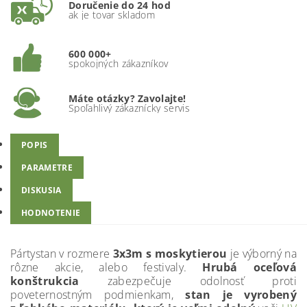
Doručenie do 24 hod
ak je tovar skladom
600 000+
spokojných zákazníkov
Máte otázky? Zavolajte!
Spoľahlivý zákaznícky servis
POPIS
PARAMETRE
DISKUSIA
HODNOTENIE
Pártystan v rozmere
3x3m s moskytierou
je výborný na
rôzne akcie, alebo festivaly.
Hrubá oceľová
konštrukcia
zabezpečuje odolnosť proti
poveternostným podmienkam,
stan je vyrobený