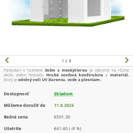
1
z 8
Pártystan v rozmere
3x3m s moskytierou
je výborný na rôzne
akcie, alebo festivaly.
Hrubá oceľová konštrukcia
a
materiál,
ktorý je
odolný voči UV žiareniu, vode a plesniam.
Dostupnosť
Skladom
Môžeme doručiť do
11.8.2026
Bežná cena
€501,30
Ušetríte
€41,40
(–8 %)