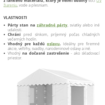
z
ľahkého materiálu, ktorý je veľmi odolný
voči
UV
žiareniu
, vode a plesniam.
VLASTNOSTI
Párty stan na
záhradné párty
, sviatky alebo iné
udalosti.
Chráni
pred slnkom, príjemný počas chladných
večerných hodín.
Vhodný pre každú
oslavu
.
Ideálny pre firemné
akcie, veľtrhy, svadby, narodeninové oslavy a iné.
Vhodný
na dočasné zastrešenie
- ako skladovací
priestor.