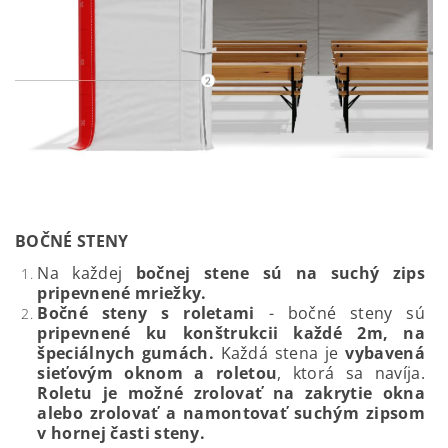
BOČNÉ STENY
Na každej
bočnej stene sú na suchý zips
pripevnené mriežky.
Bočné steny s roletami
- b
očné steny sú
pripevnené ku konštrukcii každé 2m, na
špeciálnych gumách.
Každá stena je
vybavená
sieťovým oknom a roletou
, ktorá sa navíja.
Roletu je možné zrolovať na zakrytie okna
alebo zrolovať a namontovať suchým zipsom
v hornej časti steny.