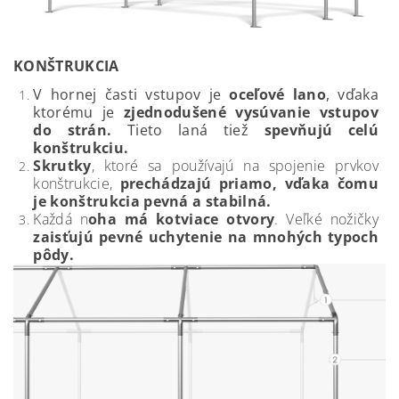
KONŠTRUKCIA
V hornej časti vstupov je
oceľové lano
, vďaka
ktorému je
zjednodušené vysúvanie vstupov
do strán.
Tieto laná tiež
spevňujú celú
konštrukciu.
Skrutky
, ktoré sa používajú na spojenie prvkov
konštrukcie,
prechádzajú priamo, vďaka čomu
je konštrukcia pevná a stabilná.
Každá n
oha má kotviace otvory
. Veľké nožičky
zaisťujú pevné uchytenie na mnohých typoch
pôdy.