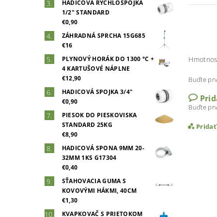
HADICOVÁ RÝCHLOSPOJKA
1/2" STANDARD
€0,90
ZÁHRADNÁ SPRCHA 15G685
€16
Hmotnos
PLYNOVÝ HORÁK DO 1300 °C +
4 KARTUŠOVÉ NÁPLNE
€12,90
Buďte prv
HADICOVÁ SPOJKA 3/4"
Pri
€0,90
Buďte prv
PIESOK DO PIESKOVISKA
STANDARD 25KG
Prida
€8,90
HADICOVÁ SPONA 9MM 20-
32MM 1KS G17304
€0,40
SŤAHOVACIA GUMA S
KOVOVÝMI HÁKMI, 40CM
€1,30
KVAPKOVAČ S PRIETOKOM