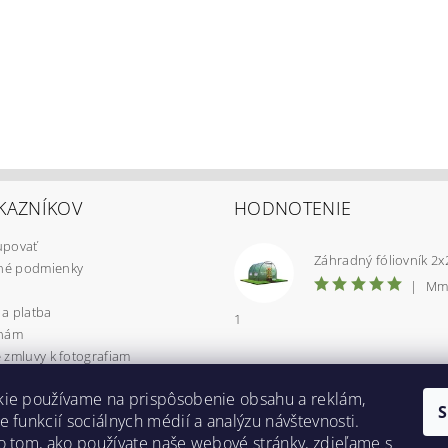
KAZNÍKOV
HODNOTENIE
upovať
é podmienky
|
Mm
a platba
1
 nám
 zmluvy k fotografiam
 osobných údajov
kie používame na prispôsobenie obsahu a reklám,
CIA / VRÁTENIE TOVARU
e funkcií sociálnych médií a analýzu návštevnosti.
uje Packeta?
o tom, ako používate naše webové stránky, zdieľame s
yzdvihnutie v Prešove