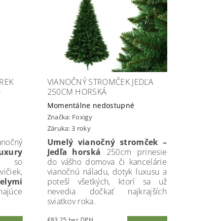
REK
VIANOČNÝ STROMČEK JEDĽA
D
250CM HORSKÁ
Momentálne nedostupné
Značka:
Foxigy
Záruka: 3 roky
nočný
Umelý vianočný stromček –
uxury
Jedľa horská
250cm prinesie
cm
so
do vášho domova či kancelárie
ičiek,
vianočnú náladu, dotyk luxusu a
elymi
poteší všetkých, ktorí sa už
ajúce
nevedia dočkať najkrajších
sviatkov roka.
€83,25 bez DPH