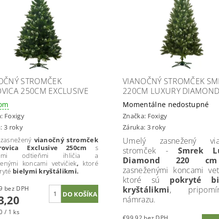
OČNÝ STROMČEK
VIANOČNÝ STROMČEK SM
VICA 250CM EXCLUSIVE
220CM LUXURY DIAMON
dom
Momentálne nedostupné
a:
Foxigy
Značka:
Foxigy
: 3 roky
Záruka: 3 roky
 zasnežený
vianočný stromček
Umelý zasnežený via
ovica
Exclusive 250cm
s
stromček -
Smrek L
erými odtieňmi ihličia a
Diamond 220 
enými koncami vetvičiek
,
ktoré
zasneženými koncami vetv
ryté
bielymi kryštálikmi.
ktoré sú
pokryté bi
€108,29 bez DPH
kryštálikmi
, pripomín
3,20
námrazu.
 / 1 ks
€99,92 bez DPH