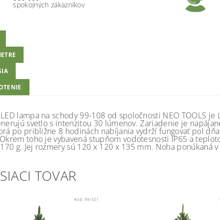
spokojných zákazníkov
ETRE
SIA
OTENIE
 LED lampa na schody 99-108 od spoločnosti NEO TOOLS je 
enerujú svetlo s intenzitou 30 lúmenov. Zariadenie je napájan
orá po približne 8 hodinách nabíjania vydrží fungovať pol 
 Okrem toho je vybavená stupňom vodotesnosti IP65 a teploto
n 170 g. Jej rozmery sú 120 x 120 x 135 mm. Noha ponúkaná v
SIACI TOVAR
Kód:
99/321