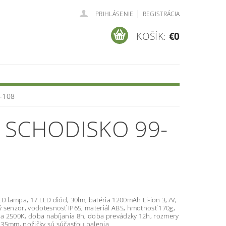
|
PRIHLÁSENIE
REGISTRÁCIA
KOŠÍK:
€0
9-108
 SCHODISKO 99-
ED lampa, 17 LED diód, 30lm, batéria 1200mAh Li-ion 3,7V,
 senzor, vodotesnosť IP65, materiál ABS, hmotnosť 170g,
tla 2500K, doba nabíjania 8h, doba prevádzky 12h, rozmery
35mm, nožičky sú súčasťou balenia