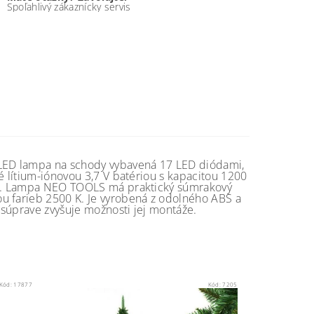
Spoľahlivý zákaznícky servis
LED lampa na schody vybavená 17 LED diódami,
é lítium-iónovou 3,7 V batériou s kapacitou 1200
dňa. Lampa NEO TOOLS má praktický súmrakový
u farieb 2500 K. Je vyrobená z odolného ABS a
 súprave zvyšuje možnosti jej montáže.
Kód:
17877
Kód:
7205