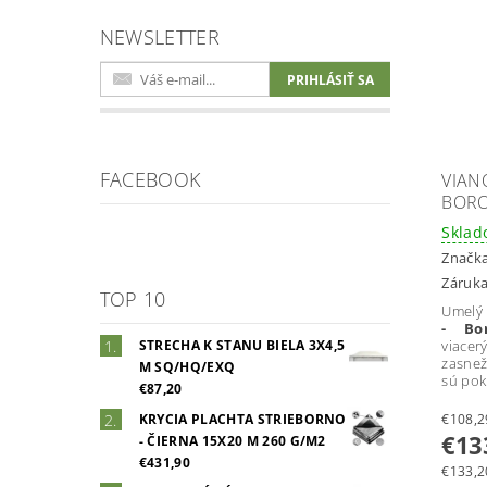
NEWSLETTER
FACEBOOK
VIAN
BORO
Skla
Značk
Záruka
TOP 10
Umelý
- Bor
viac
STRECHA K STANU BIELA 3X4,5
zasnež
M SQ/HQ/EXQ
sú pok
€87,20
KRYCIA PLACHTA STRIEBORNO
€13
- ČIERNA 15X20 M 260 G/M2
€431,90
€133,20