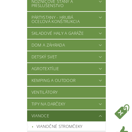
NOŽNICOVÉ STANY A
PRÍSLUŠENSTVO
PÁRTYSTANY - HRUBÁ
OCEĽOVÁ KONŠTRUKCIA
SKLADOVÉ HALY A GARÁŽE
DOM A ZÁHRADA
DETSKÝ SVET
AGROTEXTÍLIE
KEMPING A OUTDOOR
VENTILÁTORY
TIPY NA DARČEKY
VIANOCE
VIANOČNÉ STROMČEKY