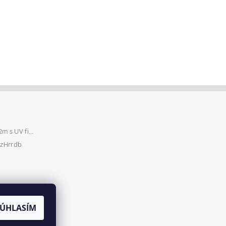
Záhradný fóliovník 2x2m s UV filtrom STANDARD
zHrrdb
SÚHLASÍM