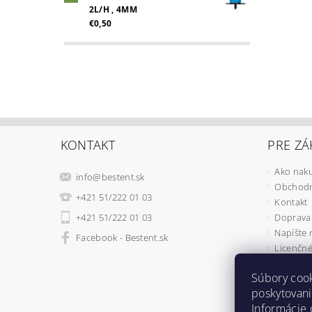
2L/H , 4MM
€0,50
KONTAKT
PRE ZÁ
Ako nak
info
@
bestent.sk
Obchodn
+421 51/222 01 03
Kontakt
+421 51/222 01 03
Doprava 
Napíšte
Facebook - Bestent.sk
Licenčné
Ochrana
Súbory coo
REKLAMÁ
poskytovani
Ako fung
Informácie 
Osobné v