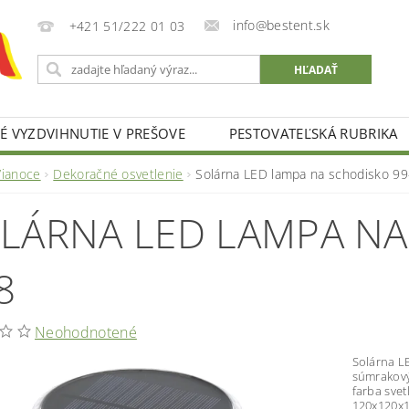
info@bestent.sk
+421 51/222 01 03
 VYZDVIHNUTIE V PREŠOVE
PESTOVATEĽSKÁ RUBRIKA
Vianoce
Dekoračné osvetlenie
Solárna LED lampa na schodisko 9
LÁRNA LED LAMPA NA
8
Neohodnotené
Solárna L
súmrakový
farba sve
120x120x1