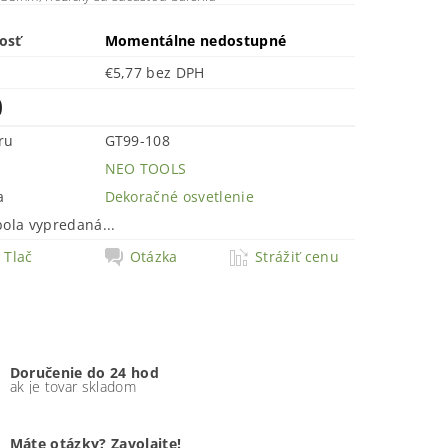
osť
Momentálne nedostupné
€5,77 bez DPH
0
ru
GT99-108
NEO TOOLS
a
Dekoračné osvetlenie
bola vypredaná...
Tlač
Otázka
Strážiť cenu
Doručenie do 24 hod
ak je tovar skladom
Máte otázky? Zavolajte!