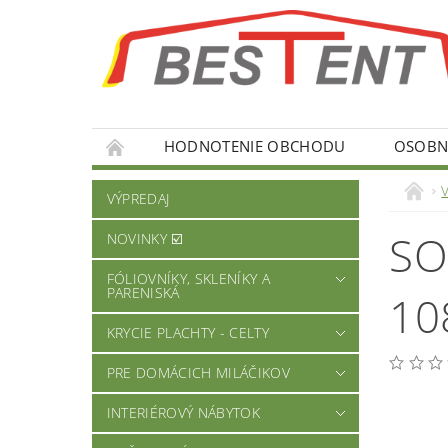
HODNOTENIE OBCHODU
OSOBNÉ
VÝPREDAJ
SO
NOVINKY ☑️
FÓLIOVNÍKY, SKLENÍKY A
PARENISKÁ
10
KRYCIE PLACHTY - CELTY
PRE DOMÁCICH MILÁČIKOV
INTERIÉROVÝ NÁBYTOK