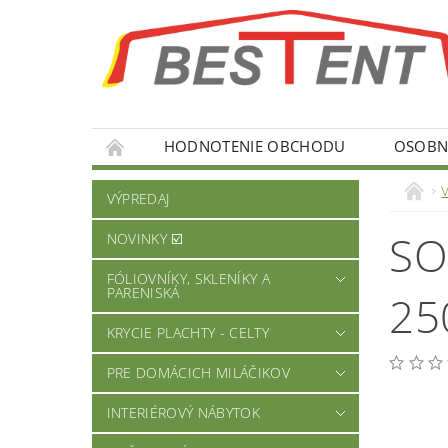
HODNOTENIE OBCHODU
OSOBNÉ
VÝPREDAJ
SO
NOVINKY ☑️
FÓLIOVNÍKY, SKLENÍKY A
PARENISKÁ
25
KRYCIE PLACHTY - CELTY
PRE DOMÁCICH MILÁČIKOV
INTERIÉROVÝ NÁBYTOK