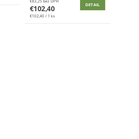
€83,25 bez DPH
DETAIL
€102,40
€102,40 / 1 ks