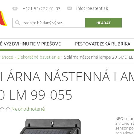
info@bestent.sk
+421 51/222 01 03
 VYZDVIHNUTIE V PREŠOVE
PESTOVATEĽSKÁ RUBRIKA
Vianoce
Dekoračné osvetlenie
Solárna nástenná lampa 20 SMD LE
LÁRNA NÁSTENNÁ LAM
0 LM 99-055
Neohodnotené
NEO solár
3,7 Li-ion
senzor po
zabudovan