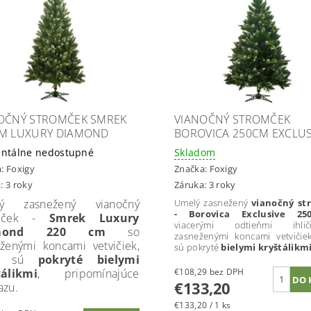
OČNÝ STROMČEK SMREK
VIANOČNÝ STROMČEK
M LUXURY DIAMOND
BOROVICA 250CM EXCLUS
ntálne nedostupné
Skladom
a:
Foxigy
Značka:
Foxigy
: 3 roky
Záruka: 3 roky
ý zasnežený vianočný
Umelý zasnežený
vianočný st
- Borovica
Exclusive 25
omček -
Smrek Luxury
viacerými odtieňmi ihl
amond 220 cm
so
zasneženými koncami vetvičie
ženými koncami vetvičiek,
sú pokryté
bielymi kryštálikmi
é sú
pokryté bielymi
tálikmi
, pripomínajúce
€108,29 bez DPH
€133,20
azu.
€133,20 / 1 ks