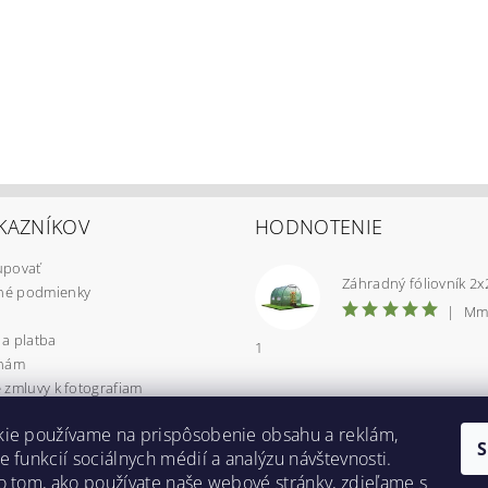
KAZNÍKOV
HODNOTENIE
upovať
é podmienky
|
Mm
a platba
1
 nám
 zmluvy k fotografiam
 osobných údajov
kie používame na prispôsobenie obsahu a reklám,
CIA / VRÁTENIE TOVARU
e funkcií sociálnych médií a analýzu návštevnosti.
uje Packeta?
o tom, ako používate naše webové stránky, zdieľame s
yzdvihnutie v Prešove