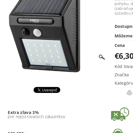
pohybu, d
(zabraňuj
súčasťou 
Dostupn
Môžeme 
Cena
€6,3
Kód tova
Značka
Kategóri
Extra zľava 3%
pre registrovaných zákazníkov