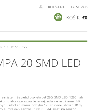
|
PRIHLÁSENIE
REGISTRÁCIA
KOŠÍK:
€0
D 250 lm 99-055
PA 20 SMD LED
ne nástenné svietidlo svietivosť 250, SMD LED, 1250mah
 akumulátor (súčasťou balenia), solárne napájanie, PiR
hybu, uhol snímania pohybu 120 stupňov, dosah 10 m,
ý súmrakový senzor, 7000 K, IP44, svieti na senzor