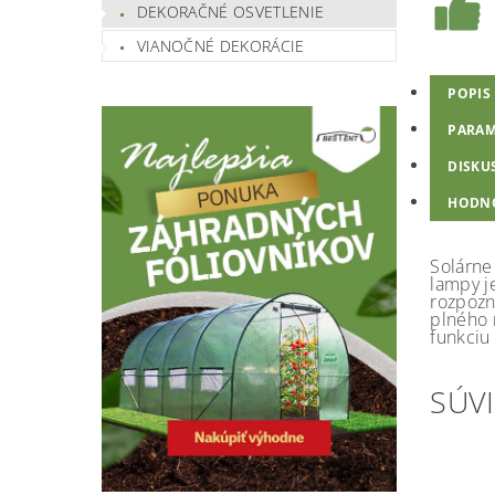
DEKORAČNÉ OSVETLENIE
VIANOČNÉ DEKORÁCIE
POPIS
PARAM
DISKU
HODN
Solárne
lampy j
rozpozn
plného 
funkciu 
SÚVI