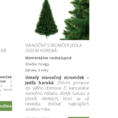
VIANOČNÝ STROMČEK JEDĽA
IVE
250CM HORSKÁ
Momentálne nedostupné
Značka:
Foxigy
Záruka: 3 roky
romček
Umelý vianočný stromček –
0cm
s
Jedľa horská
250cm prinesie
ičia a
do vášho domova či kancelárie
k
,
ktoré
vianočnú náladu, dotyk luxusu a
.
poteší všetkých, ktorí sa už
nevedia dočkať najkrajších
sviatkov roka.