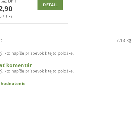
€99,92 bez DPH
DETAIL
2,90
 / 1 ks
ť
7.18 kg
ý, kto napíše príspevok k tejto položke.
dať komentár
ý, kto napíše príspevok k tejto položke.
ť hodnotenie