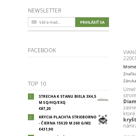
NEWSLETTER
FACEBOOK
VIAN
220C
Mome
Značk
Záruka
TOP 10
Umel
str
STRECHA K STANU BIELA 3X4,5
Di
M SQ/HQ/EXQ
zasne
€87,20
ktor
KRYCIA PLACHTA STRIEBORNO
kryš
- ČIERNA 15X20 M 260 G/M2
námr
€431,90