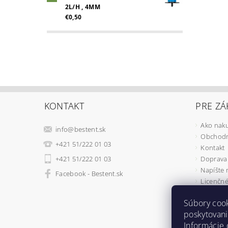
2L/H , 4MM
€0,50
KONTAKT
PRE ZÁ
Ako nak
info
@
bestent.sk
Obchodn
+421 51/222 01 03
Kontakt
+421 51/222 01 03
Doprava 
Napíšte
Facebook - Bestent.sk
Licenčné
Ochrana
Súbory coo
REKLAMÁ
poskytovani
Ako fung
Informácie 
Osobné v