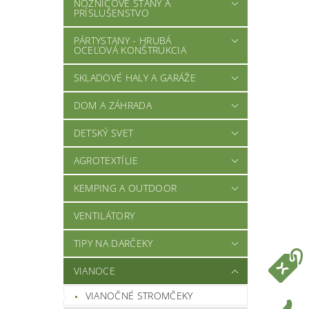
NOŽNICOVÉ STANY A
PRÍSLUŠENSTVO
PÁRTYSTANY - HRUBÁ
OCEĽOVÁ KONŠTRUKCIA
SKLADOVÉ HALY A GARÁŽE
DOM A ZÁHRADA
DETSKÝ SVET
AGROTEXTÍLIE
KEMPING A OUTDOOR
VENTILÁTORY
TIPY NA DARČEKY
VIANOCE
VIANOČNÉ STROMČEKY