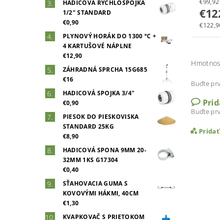
HADICOVÁ RÝCHLOSPOJKA
€12
1/2" STANDARD
€0,90
€122,90
PLYNOVÝ HORÁK DO 1300 °C +
4 KARTUŠOVÉ NÁPLNE
€12,90
Hmotnos
ZÁHRADNÁ SPRCHA 15G685
€16
Buďte prv
HADICOVÁ SPOJKA 3/4"
Pri
€0,90
Buďte prv
PIESOK DO PIESKOVISKA
STANDARD 25KG
Prida
€8,90
HADICOVÁ SPONA 9MM 20-
32MM 1KS G17304
€0,40
SŤAHOVACIA GUMA S
KOVOVÝMI HÁKMI, 40CM
€1,30
KVAPKOVAČ S PRIETOKOM