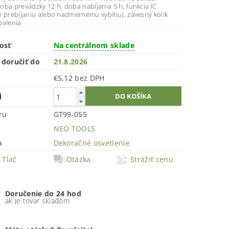
oba prevádzky 12 h, doba nabíjania 5 h, funkcia IC
e prebíjaniu alebo nadmernému vybitiu), závesný kolík
balenia
osť
Na centrálnom sklade
doručiť do
21.8.2026
€5,12 bez DPH
0
ru
GT99-055
NEO TOOLS
a
Dekoračné osvetlenie
Tlač
Otázka
Strážiť cenu
Doručenie do 24 hod
ak je tovar skladom