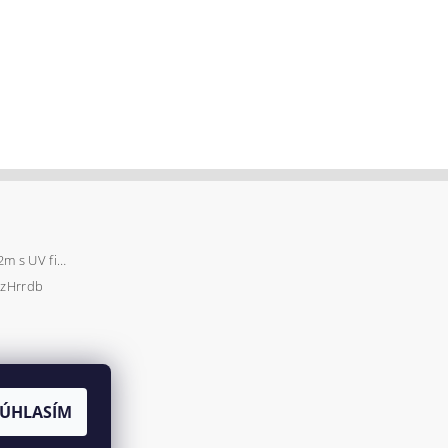
Záhradný fóliovník 2x2m s UV filtrom STANDARD
zHrrdb
SÚHLASÍM