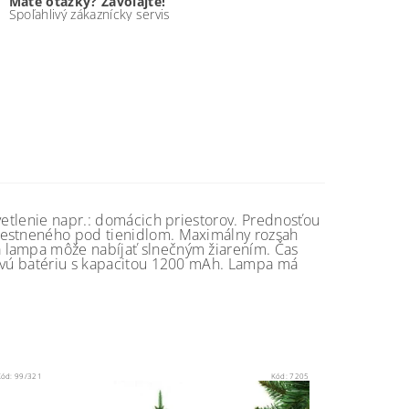
Máte otázky? Zavolajte!
Spoľahlivý zákaznícky servis
svetlenie napr.: domácich priestorov. Prednosťou
iestneného pod tienidlom. Maximálny rozsah
 lampa môže nabíjať slnečným žiarením. Čas
novú batériu s kapacitou 1200 mAh. Lampa má
Kód:
99/321
Kód:
7205