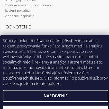
Osobné vyzdvihnutie v Prešove
Bestent poradňa
Vianočné inšpirácie
HODNOTENIE
Záhradný fóliovník 2x2m s UV filtrom STANDARD
Súbory cookie používame na prispôsobenie obsahu a
reklám, poskytovanie funkcií sociálnych médií a analýzu
|
MmzHrrdb
návštevnosti. Informácie o tom, ako používate naše
1
webové stránky, zdieľame s našimi partnermi v oblasti
sociálnych médií, reklamy a analýzy. Partneri môžu tieto
informácie kombinovať s inými informáciami, ktoré im
poskytnete alebo ktoré získajú v dôsledku vášho
Bestent.cz
|
Heureka.sk
používania ich služieb. Viac informácií o používaní súborov
cookie nájdete na tomto
odkaze
2026 ©
BESTENT.sk
, všetky práva vyhradené
NASTAVENIE
Vytvoril Shoptet