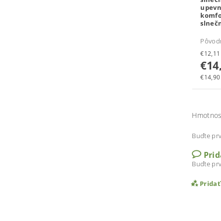
upevn
komf
slneč
Pôvod
€14
€14,90 
Hmotnos
Buďte prv
Pri
Buďte prv
Prida