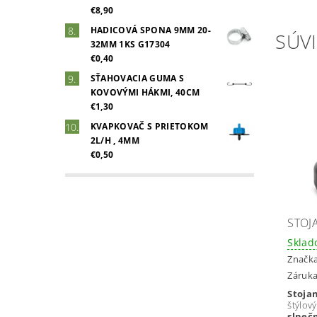
€8,90
HADICOVÁ SPONA 9MM 20-
SÚVI
32MM 1KS G17304
€0,40
SŤAHOVACIA GUMA S
KOVOVÝMI HÁKMI, 40CM
€1,30
KVAPKOVAČ S PRIETOKOM
2L/H , 4MM
€0,50
STOJ
Skla
Značk
Záruka
Stoja
štýl
slneč