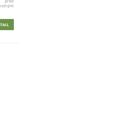
k pred
stnými
TAIL