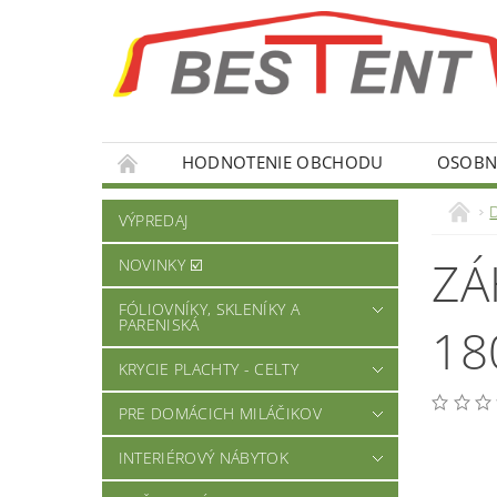
HODNOTENIE OBCHODU
OSOBNÉ
VÝPREDAJ
ZÁ
NOVINKY ☑️
FÓLIOVNÍKY, SKLENÍKY A
PARENISKÁ
18
KRYCIE PLACHTY - CELTY
PRE DOMÁCICH MILÁČIKOV
INTERIÉROVÝ NÁBYTOK