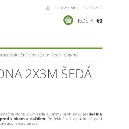
|
PRIHLÁSENIE
REGISTRÁCIA
KOŠÍK:
€0
hradná slnečná clona 2x3m šedá 180g/m2
ONA 2X3M ŠEDÁ
slnečná clona 2x3m šedá 180g/m2 proti slnku je
ideálna
 pred slnkom a dažďom
. Perfektná ochrana, ktorá patrí
záhradu, alebo terasu.