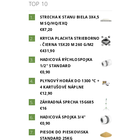
TOP 10
STRECHA K STANU BIELA 3X4,5
M SQ/HQ/EXQ
€87,20
KRYCIA PLACHTA STRIEBORNO
- ČIERNA 15X20 M 260 G/M2
€431,90
HADICOVÁ RÝCHLOSPOJKA
1/2" STANDARD
€0,90
PLYNOVÝ HORÁK DO 1300 °C +
4 KARTUŠOVÉ NÁPLNE
€12,90
ZÁHRADNÁ SPRCHA 15G685
€16
HADICOVÁ SPOJKA 3/4"
€0,90
PIESOK DO PIESKOVISKA
STANDARD 25KG