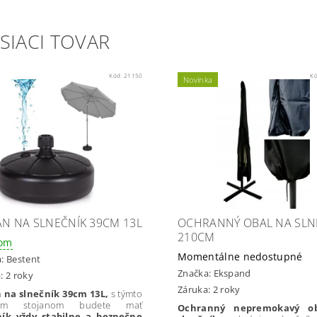
SIACI TOVAR
Kód:
21150
K
Novinka
AN NA SLNEČNÍK 39CM 13L
OCHRANNÝ OBAL NA SLN
210CM
dom
Momentálne nedostupné
a:
Bestent
Značka:
Ekspand
: 2 roky
Záruka: 2 roky
n na slnečník 39cm 13L,
s týmto
ovým stojanom budete mať
Ochranný nepremokavý o
ník vždy stabilne a bezpečne