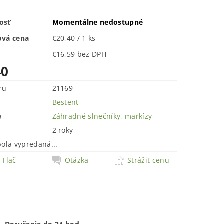
osť
Momentálne nedostupné
ová cena
€20,40 / 1 ks
€16,59 bez DPH
40
ru
21169
Bestent
a
Záhradné slnečníky, markízy
2 roky
bola vypredaná...
Tlač
Otázka
Strážiť cenu