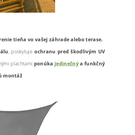
enie tieňa vo vašej záhrade alebo terase.
álu
, poskytuje
ochranu pred škodlivým UV
inými plachtami
ponúka
jedinečný
a funkčný
jú montáž