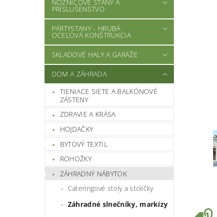
NOŽNICOVÉ STANY A
PRÍSLUŠENSTVO
PÁRTYSTANY - HRUBÁ
OCEĽOVÁ KONŠTRUKCIA
SKLADOVÉ HALY A GARÁŽE
DOM A ZÁHRADA
TIENIACE SIETE A BALKÓNOVÉ
ZÁSTENY
ZDRAVIE A KRÁSA
HOJDAČKY
BYTOVÝ TEXTIL
ROHOŽKY
ZÁHRADNÝ NÁBYTOK
Cateringové stoly a stoličky
Záhradné slnečníky, markízy