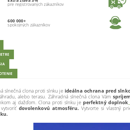
Extra zľava 3%
pre registrovaných zákazníkov
600 000+
spokojných zákazníkov
ETRE
SIA
OTENIE
á slnečná clona proti slnku je
ideálna ochrana pred sln
áhradu, alebo terasu. Záhradná slnečná clona Vám
spríjem
nkom aj dažďom. Clona proti slnku je
perfektný doplnok
vytvoriť
dovolenkovú atmosféru.
Vytvorte si vlastný pr
dku.