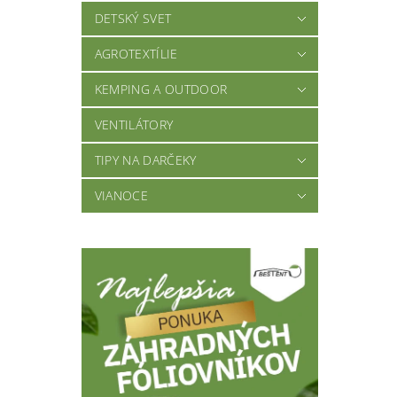
DETSKÝ SVET
AGROTEXTÍLIE
KEMPING A OUTDOOR
VENTILÁTORY
TIPY NA DARČEKY
VIANOCE