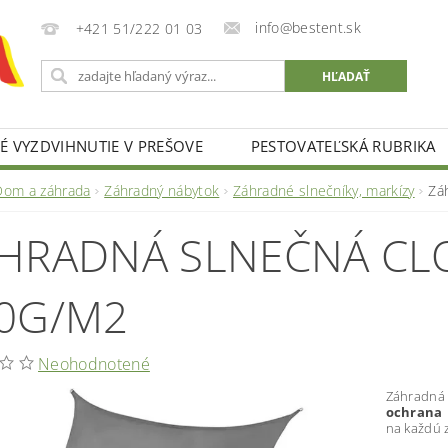
info@bestent.sk
+421 51/222 01 03
 VYZDVIHNUTIE V PREŠOVE
PESTOVATEĽSKÁ RUBRIKA
Dom a záhrada
Záhradný nábytok
Záhradné slnečníky, markízy
Zá
HRADNÁ SLNEČNÁ CL
0G/M2
Neohodnotené
Záhradná 
ochrana
na každú 