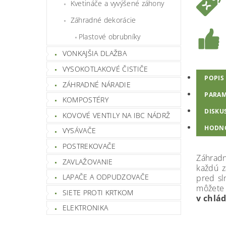
Kvetináče a vyvýšené záhony
Záhradné dekorácie
Plastové obrubníky
VONKAJŠIA DLAŽBA
VYSOKOTLAKOVÉ ČISTIČE
POPIS
ZÁHRADNÉ NÁRADIE
PARAM
KOMPOSTÉRY
DISKU
KOVOVÉ VENTILY NA IBC NÁDRŽ
HODN
VYSÁVAČE
POSTREKOVAČE
Záhradn
ZAVLAŽOVANIE
každú z
LAPAČE A ODPUDZOVAČE
pred sl
môžete 
SIETE PROTI KRTKOM
v chlá
ELEKTRONIKA