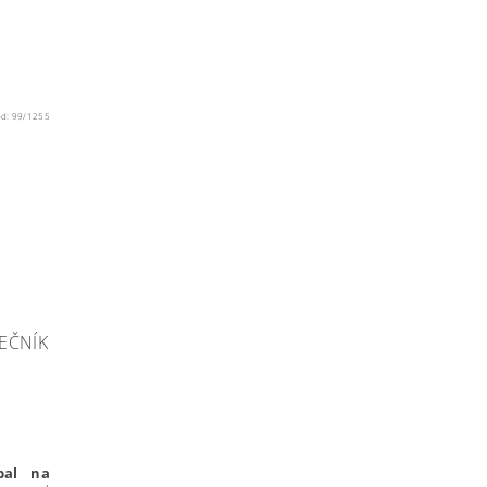
ód:
99/1255
EČNÍK
bal na