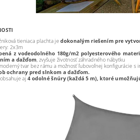
NOSTI
niková tieniaca plachta je
dokonalým riešením pre vytvor
ery: 2x3m
bená z vodeodolného 180g/m2 polyesterového materi
ením a dažďom
, zvyšuje životnosť záhradného nábytku
moderný tvar bez rámu a možnosť ľubovoľnej konfigurácie s 
ob ochrany pred slnkom a dažďom.
obsahuje aj
4 odolné šnúry (každá 5 m), ktoré umožňu