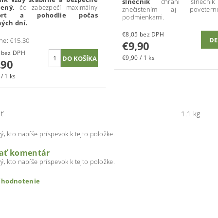
slnečník
chráni slneční
ený,
čo zabezpečí maximálny
znečistením aj poveterno
ort a pohodlie počas
podmienkami.
ných dní.
€8,05 bez DPH
DE
ne:
€15,30
€9,90
€12,11 bez DPH
€9,90 / 1 ks
,90
/ 1 ks
ť
1.1 kg
ý, kto napíše príspevok k tejto položke.
dať komentár
ý, kto napíše príspevok k tejto položke.
ť hodnotenie