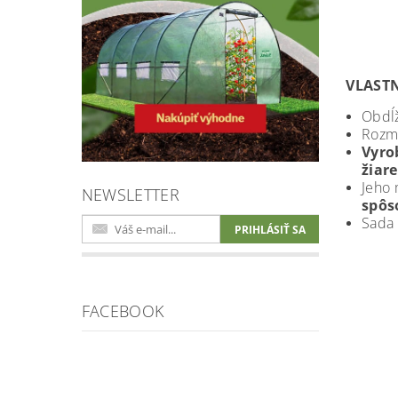
VLAST
Obdĺž
Rozm
Vyro
žiar
Jeho 
NEWSLETTER
spôs
Sada 
FACEBOOK