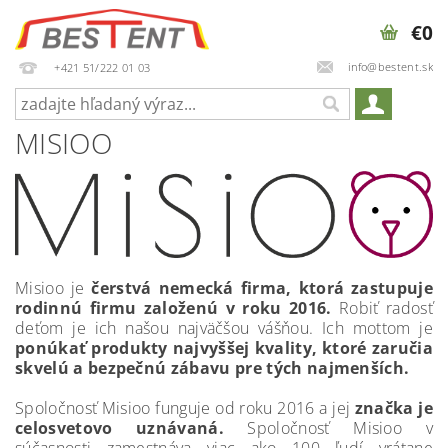
€0
info@bestent.sk
+421 51/222 01 03
MISIOO
Misioo je
čerstvá nemecká firma, ktorá zastupuje
rodinnú firmu založenú v roku 2016.
Robiť radosť
deťom je ich našou najväčšou vášňou. Ich mottom je
ponúkať produkty najvyššej kvality, ktoré zaručia
skvelú a bezpečnú zábavu pre tých najmenších.
Spoločnosť Misioo funguje od roku 2016 a jej
značka je
celosvetovo uznávaná.
Spoločnosť Misioo v
súčasnosti zamestnáva viac ako 100 ľudí vrátane