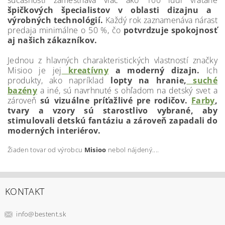
špičkových špecialistov v oblasti dizajnu a
výrobných technológií.
Každý rok zaznamenáva nárast
predaja minimálne o 50 %, čo
potvrdzuje spokojnosť
aj našich zákazníkov.
Jednou z hlavných charakteristických vlastností značky
Misioo je jej
kreatívny
a moderný dizajn.
Ich
produkty, ako napríklad
lopty na hranie,
suché
bazény
a iné, sú navrhnuté s ohľadom na detský svet a
zároveň
sú vizuálne príťažlivé pre rodičov.
Farby
,
tvary a vzory sú starostlivo vybrané, aby
stimulovali detskú fantáziu a zároveň zapadali do
moderných interiérov.
Žiaden tovar od výrobcu
Misioo
nebol nájdený....
KONTAKT
info
@
bestent.sk