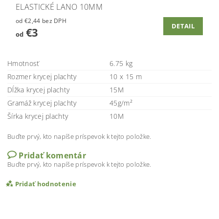
ELASTICKÉ LANO 10MM
od €2,44 bez DPH
DETAIL
€3
od
Hmotnosť
6.75 kg
Rozmer krycej plachty
10 x 15 m
Dĺžka krycej plachty
15M
Gramáž krycej plachty
45g/m²
Šírka krycej plachty
10M
Buďte prvý, kto napíše príspevok k tejto položke.
Pridať komentár
Buďte prvý, kto napíše príspevok k tejto položke.
Pridať hodnotenie