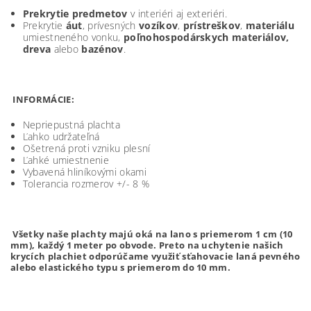
Prekrytie predmetov
v interiéri aj exteriéri.
Prekrytie
áut
, prívesných
vozíkov
,
prístreškov
,
materiálu
umiestneného vonku,
poľnohospodárskych materiálov,
dreva
alebo
bazénov
.
INFORMÁCIE:
Nepriepustná plachta
Ľahko udržateľná
Ošetrená proti vzniku plesní
Ľahké umiestnenie
Vybavená hliníkovými okami
Tolerancia rozmerov +/- 8 %
Všetky naše plachty majú oká na lano s priemerom 1 cm (10
mm), každý 1 meter po obvode. Preto na uchytenie našich
krycích plachiet odporúčame využiť sťahovacie laná pevného
alebo elastického typu s priemerom do 10 mm.