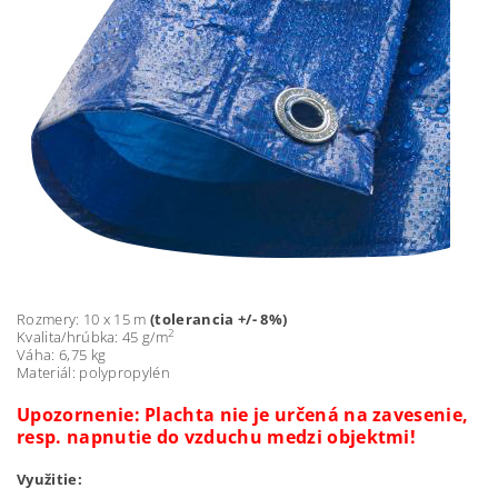
Rozmery: 10 x 15 m
(tolerancia +/- 8%)
2
Kvalita/hrúbka: 45 g/m
Váha: 6,75 kg
Materiál: polypropylén
Upozornenie: Plachta nie je určená na zavesenie,
resp. napnutie do vzduchu medzi objektmi!
Využitie: