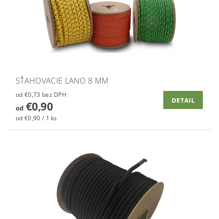
SŤAHOVACIE LANO 8 MM
od €0,73 bez DPH
DETAIL
€0,90
od
od €0,90 / 1 ks