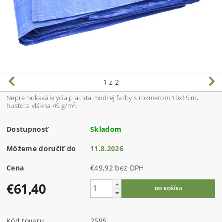
1
z 2
Nepremokavá krycia plachta modrej farby s rozmerom 10x15 m,
2
hustota vlákna 45 g/m
.
Dostupnosť
Skladom
Môžeme doručiť do
11.8.2026
Cena
€49,92 bez DPH
€61,40
Kód tovaru
2595