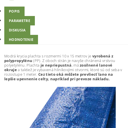
POPIS
PARAMETRE
DISKUSIA
HODNOTENIE
Modrá krycia plachta s rozmermi 10 x 15 metrov je
vyrobená z
polypropylénu
(PP). Z oboch strán je navyše chránená vrstvou
polyetylénu. Plachta
je nepriepustná
, má
zosilnené lanové
okraje
a taktiež je vybavená hliníkovými otvormi, ktoré sú od seba v
rozostupe 1 meter.
Cez tieto oká môžete prevliecť lano na
lepšie upevnenie celty, napríklad pri prevoze nákladu.