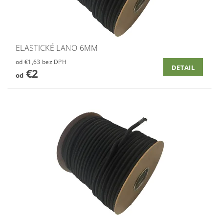
ELASTICKÉ LANO 6MM
od €1,63 bez DPH
DETAIL
€2
od