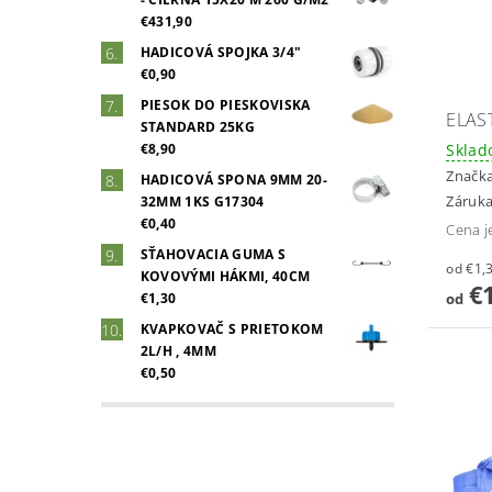
€431,90
HADICOVÁ SPOJKA 3/4"
€0,90
PIESOK DO PIESKOVISKA
ELAS
STANDARD 25KG
Skla
€8,90
Značk
HADICOVÁ SPONA 9MM 20-
Záruka
32MM 1KS G17304
€0,40
Cena j
SŤAHOVACIA GUMA S
KOVOVÝMI HÁKMI, 40CM
€1
od
€1,30
KVAPKOVAČ S PRIETOKOM
2L/H , 4MM
€0,50