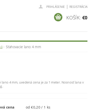
|
PRIHLÁSENIE
REGISTRÁCIA
KOŠÍK:
€0
ná
Sťahovacie lano 4 mm
M
e lano 4 mm, uvedená cena je za 1 meter. Nosnosť lana v
g.
ová cena
od €0,20 / 1 ks