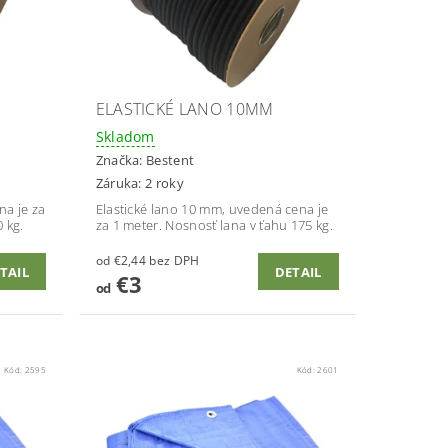
ELASTICKÉ LANO 10MM
Skladom
Značka:
Bestent
Záruka: 2 roky
na je za
Elastické lano 10 mm, uvedená cena je
 kg.
za 1 meter. Nosnosť lana v ťahu 175 kg.
od €2,44 bez DPH
TAIL
DETAIL
€3
od
Kód:
2595
Kód:
2601