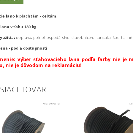
ie lano k plachtám - celtám.
lana v ťahu 180 kg.
využitia:
doprava, poľnohospodárstvo, stavebníctvo, turistika, šport a iné
ôzna - podľa dostupnosti
nenie: výber sťahovacieho lana podľa farby nie je 
u, nie je dôvodom na reklamáciu!
SIACI TOVAR
Kód:
2916/1M
Kó