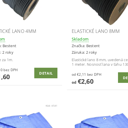
TICKÉ LANO 4MM
ELASTICKÉ LANO 8MM
dom
Skladom
a:
Bestent
Značka:
Bestent
: 2 roky
Záruka: 2 roky
e za 1m.
Elastické lano 8 mm, uvedená ce
1 meter. Nosnosť lana v ťahu 130
od €1,30 bez DPH
DETAIL
od €2,11 bez DPH
,60
DE
€2,60
od
Kód:
4541