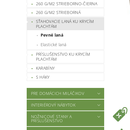
260 G/M2 STRIEBORNO-ČIERNA
260 G/M2 STRIEBORNÁ
SŤAHOVACIE LANÁ KU KRYCÍM
PLACHTÁM
Pevné laná
Elastické laná
PRÍSLUŠENSTVO KU KRYCÍM
PLACHTÁM
KARABÍNY
S HÁKY
PRE DOMÁCICH MILÁČIKOV
INTERIÉROVÝ NÁBYTOK
NOŽNICOVÉ STANY A
PRÍSLUŠENSTVO