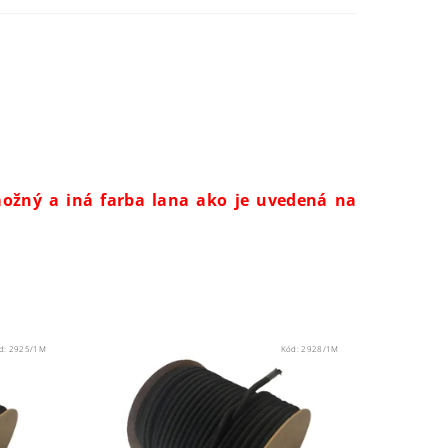
.
možný a iná farba lana ako je uvedená na
d:
2925/1M
Kód:
2928/1M