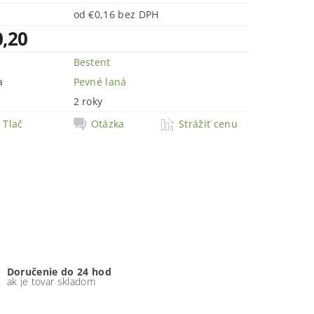
od €0,16 bez DPH
0,20
Bestent
a
Pevné laná
2 roky
Tlač
Otázka
Strážiť cenu
Doručenie do 24 hod
ak je tovar skladom