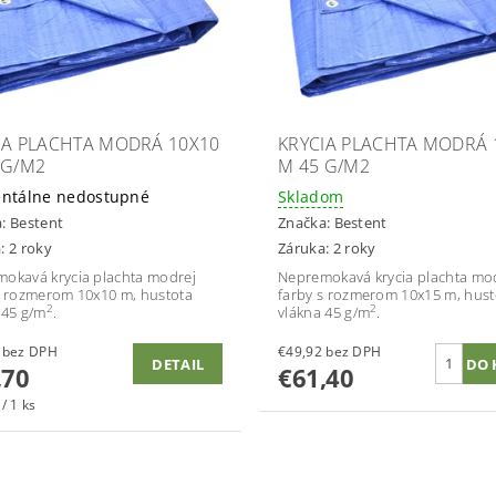
IA PLACHTA MODRÁ 10X10
KRYCIA PLACHTA MODRÁ 
 G/M2
M 45 G/M2
ntálne nedostupné
Skladom
a:
Bestent
Značka:
Bestent
: 2 roky
Záruka: 2 roky
okavá krycia plachta modrej
Nepremokavá krycia plachta mo
s rozmerom 10x10 m, hustota
farby s rozmerom 10x15 m, hust
2
2
 45 g/m
.
vlákna 45 g/m
.
€24,96 bez DPH
€49,92 bez DPH
DETAIL
,70
€61,40
/ 1 ks