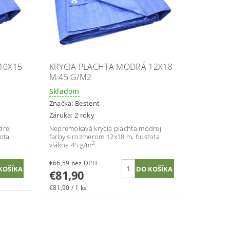
10X15
KRYCIA PLACHTA MODRÁ 12X18
M 45 G/M2
Skladom
Značka:
Bestent
Záruka: 2 roky
drej
Nepremokavá krycia plachta modrej
ota
farby s rozmerom 12x18 m, hustota
2
vlákna 45 g/m
.
€66,59 bez DPH
€81,90
€81,90 / 1 ks