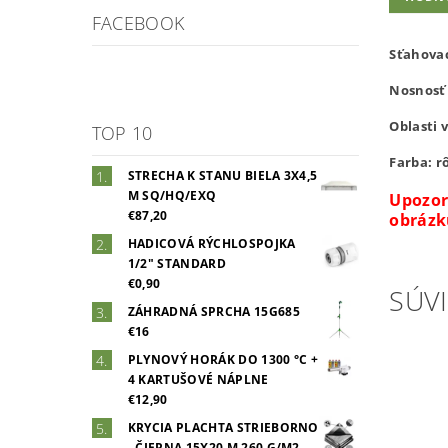
FACEBOOK
Sťahovac
Nosnosť 
Oblasti 
TOP 10
Farba: r
STRECHA K STANU BIELA 3X4,5
M SQ/HQ/EXQ
Upozor
€87,20
obrázk
HADICOVÁ RÝCHLOSPOJKA
1/2" STANDARD
€0,90
SÚVI
ZÁHRADNÁ SPRCHA 15G685
€16
PLYNOVÝ HORÁK DO 1300 °C +
4 KARTUŠOVÉ NÁPLNE
€12,90
KRYCIA PLACHTA STRIEBORNO
- ČIERNA 15X20 M 260 G/M2