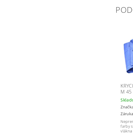
POD
KRYC
M 45
Sklad
Značk
Záruka
Neprem
farby 
vlákna