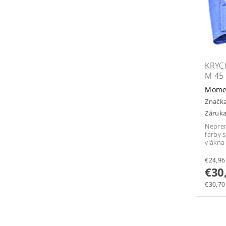
KRYC
M 45
Mome
Značk
Záruka
Neprem
farby 
vlákna
€30
€30,70 