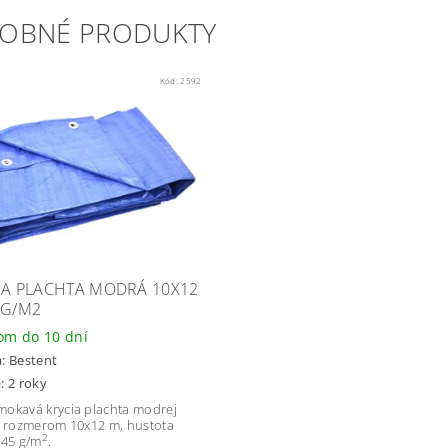
OBNÉ PRODUKTY
Kód:
2592
IA PLACHTA MODRÁ 10X12
 G/M2
om do 10 dní
a:
Bestent
: 2 roky
okavá krycia plachta modrej
s rozmerom 10x12 m, hustota
2
 45 g/m
.