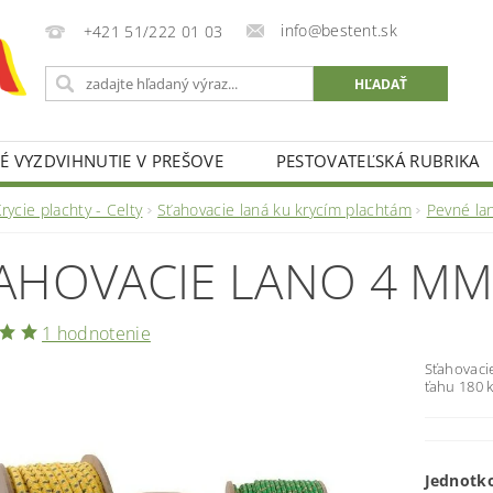
info@bestent.sk
+421 51/222 01 03
 VYZDVIHNUTIE V PREŠOVE
PESTOVATEĽSKÁ RUBRIKA
rycie plachty - Celty
Sťahovacie laná ku krycím plachtám
Pevné la
AHOVACIE LANO 4 M
1 hodnotenie
Sťahovaci
ťahu 180 k
Jednotk