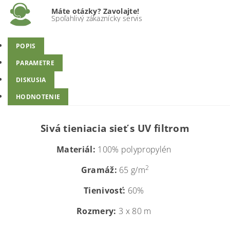
Máte otázky? Zavolajte!
Spoľahlivý zákaznícky servis
POPIS
PARAMETRE
DISKUSIA
HODNOTENIE
Sivá tieniacia sieť s UV filtrom
Materiál:
100% polypropylén
2
Gramáž:
65 g/m
Tienivosť:
60%
Rozmery:
3 x 80 m