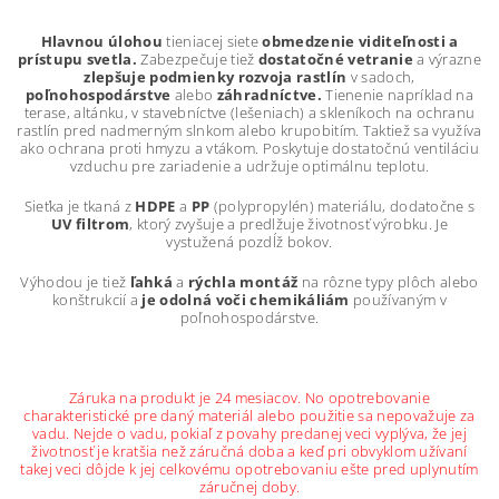
Hlavnou
úlohou
tieniacej siete
obmedzenie viditeľnosti a
prístupu svetla.
Zabezpečuje tiež
dostatočné vetranie
a výrazne
zlepšuje podmienky rozvoja rastlín
v sadoch,
poľnohospodárstve
alebo
záhradníctve.
Tienenie napríklad na
terase, altánku, v stavebníctve (lešeniach) a skleníkoch na ochranu
rastlín pred nadmerným slnkom alebo krupobitím. Taktiež sa využíva
ako ochrana proti hmyzu a vtákom. Poskytuje dostatočnú ventiláciu
vzduchu pre zariadenie a udržuje optimálnu teplotu.
Sieťka je tkaná z
HDPE
a
PP
(polypropylén) materiálu, dodatočne s
UV filtrom
, ktorý zvyšuje a predlžuje životnosť výrobku. Je
v
ystužená pozdĺž bokov.
Výhodou je tiež
ľahká
a
rýchla montáž
na rôzne typy plôch alebo
konštrukcií a
je
odolná voči chemikáliám
používaným v
poľnohospodárstve.
Záruka na produkt je 24 mesiacov. No opotrebovanie
charakteristické pre daný materiál alebo použitie sa nepovažuje za
vadu. Nejde o vadu, pokiaľ z povahy predanej veci vyplýva, že jej
životnosť je kratšia než záručná doba a keď pri obvyklom užívaní
takej veci dôjde k jej celkovému opotrebovaniu ešte pred uplynutím
záručnej doby.