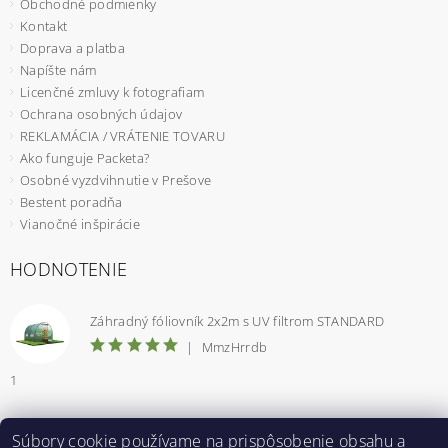
Obchodné podmienky
Kontakt
Doprava a platba
Napíšte nám
Licenčné zmluvy k fotografiam
Ochrana osobných údajov
REKLAMÁCIA / VRÁTENIE TOVARU
Ako funguje Packeta?
Osobné vyzdvihnutie v Prešove
Bestent poradňa
Vianočné inšpirácie
HODNOTENIE
Záhradný fóliovník 2x2m s UV filtrom STANDARD
|
MmzHrrdb
1
Súbory cookie používame na prispôsobenie obsahu a