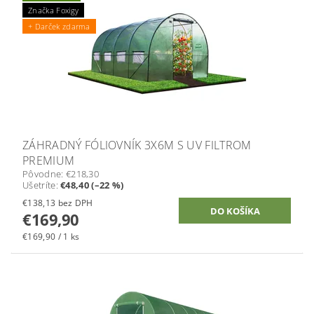
Značka Foxigy
+ Darček zdarma
ZÁHRADNÝ FÓLIOVNÍK 3X6M S UV FILTROM
PREMIUM
Pôvodne:
€218,30
Ušetríte
:
€48,40 (–22 %)
€138,13 bez DPH
€169,90
€169,90 / 1 ks