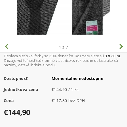
1
z 7
Tieniaca sieť sivej farby so 60% tienením. Rozmery siete sú
3 x 80 m
.
Znižuje viditeľnosť (súkromné vlastníctvo, rekreačné oblasti ako sú
bazény, detské ihriská a pod.).
Dostupnosť
Momentálne nedostupné
Jednotková cena
€144,90 / 1 ks
Cena
€117,80 bez DPH
€144,90