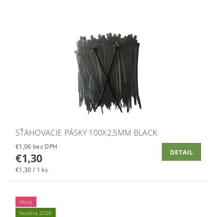
SŤAHOVACIE PÁSKY 100X2,5MM BLACK
€1,06 bez DPH
DETAIL
€1,30
€1,30 / 1 ks
Akcia
Sezóna 2026