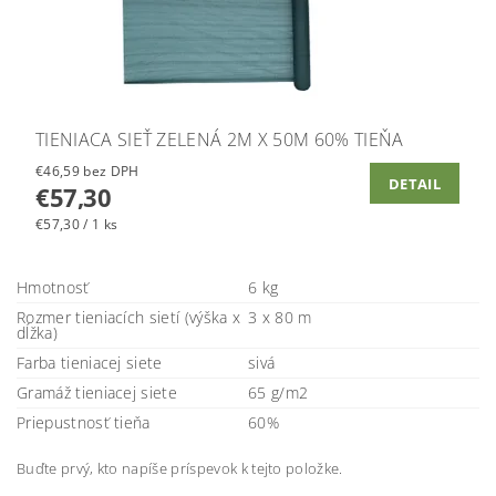
TIENIACA SIEŤ ZELENÁ 2M X 50M 60% TIEŇA
€46,59 bez DPH
DETAIL
€57,30
€57,30 / 1 ks
Hmotnosť
6 kg
Rozmer tieniacích sietí (výška x
3 x 80 m
dĺžka)
Farba tieniacej siete
sivá
Gramáž tieniacej siete
65 g/m2
Priepustnosť tieňa
60%
Buďte prvý, kto napíše príspevok k tejto položke.