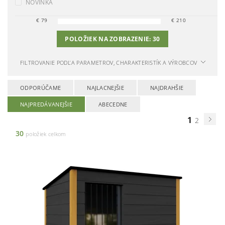
NOVINKA
€
79
€
210
POLOŽIEK NA ZOBRAZENIE:
30
FILTROVANIE PODĽA PARAMETROV, CHARAKTERISTÍK A VÝROBCOV
ODPORÚČAME
NAJLACNEJŠIE
NAJDRAHŠIE
NAJPREDÁVANEJŠIE
ABECEDNE
1
2
30
položiek celkom