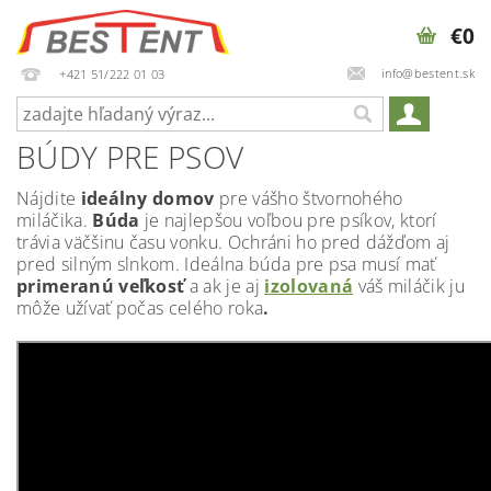
€0
info@bestent.sk
+421 51/222 01 03
BÚDY PRE PSOV
Nájdite
ideálny domov
pre vášho štvornohého
miláčika.
Búda
je najlepšou voľbou pre psíkov, ktorí
trávia väčšinu času vonku. Ochráni ho pred dážďom aj
pred silným slnkom. Ideálna búda pre psa musí mať
primeranú veľkosť
a ak je aj
izolovaná
váš miláčik ju
môže užívať počas celého roka
.