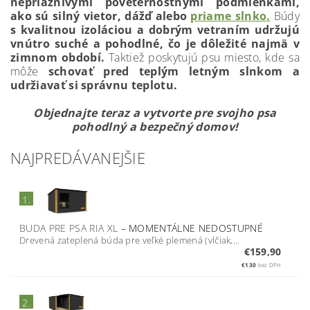
nepriaznivými poveternostnými podmienkami,
ako sú silný vietor, dážď alebo
priame slnko.
Búdy
s kvalitnou izoláciou a dobrým vetraním udržujú
vnútro suché a pohodlné, čo je dôležité najmä v
zimnom období.
Taktiež poskytujú psu miesto, kde sa
môže
schovať pred teplým letným slnkom a
udržiavať si správnu teplotu.
Objednajte teraz a vytvorte pre svojho psa
pohodlný a bezpečný domov!
NAJPREDÁVANEJŠIE
1.
BUDA PRE PSA RIA XL
–
MOMENTÁLNE NEDOSTUPNÉ
Drevená zateplená búda pre veľké plemená (vlčiak,...
€159,90
€130
bez DPH
2.