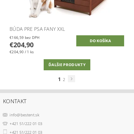
BÚDA PRE PSA FANY XXL
€166,59 bez DPH
€204,90
€204,90 / 1 ks
ĎALŠIE PRODUKTY
1
2
KONTAKT
info
@
bestent.sk
+421 51/222 01 03
+421 51/222 01 03