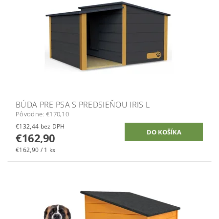
BÚDA PRE PSA S PREDSIEŇOU IRIS L
Pôvodne:
€170,10
€132,44 bez DPH
€162,90
€162,90 / 1 ks