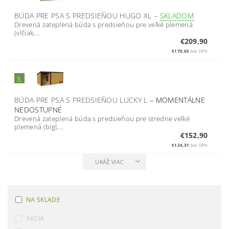
BÚDA PRE PSA S PREDSIEŇOU HUGO XL
–
SKLADOM
Drevená zateplená búda s predsieňou pre veľké plemená
(vlčiak,...
€209,90
€170,65
bez DPH
3.
BÚDA PRE PSA S PREDSIEŇOU LUCKY L
–
MOMENTÁLNE
NEDOSTUPNÉ
Drevená zateplená búda s predsieňou pre stredne veľké
plemená (bígl,...
€152,90
€124,31
bez DPH
UKÁŽ VIAC
NA SKLADE
AKCIA