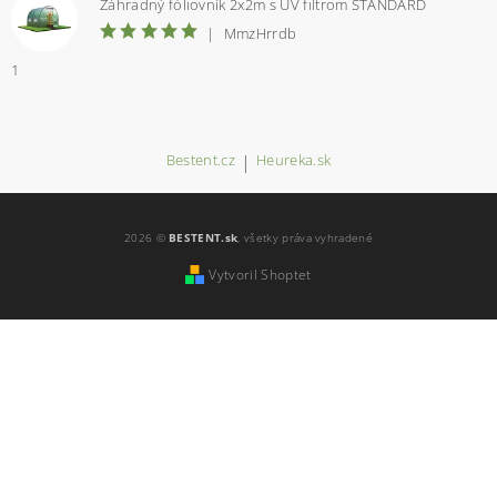
Záhradný fóliovník 2x2m s UV filtrom STANDARD
|
MmzHrrdb
1
Bestent.cz
|
Heureka.sk
2026 ©
BESTENT.sk
, všetky práva vyhradené
Vytvoril Shoptet