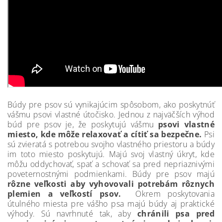
Búdy pre psov sú vynikajúcim spôsobom, ako poskytnúť
vášmu psovi vlastné útočisko. Jednou z najväčších výhod
búd pre psov je, že poskytujú vášmu
psovi vlastné
miesto, kde môže relaxovať a cítiť sa bezpečne.
Psi
sú zvieratá s potrebou svojho vlastného priestoru a búdy
im toto miesto poskytujú. Majú svoj vlastný úkryt, kde
môžu oddychovať, spať a schovať sa pred nepriaznivými
poveternostnými podmienkami. Búdy pre psov majú
rôzne veľkosti aby vyhovovali potrebám rôznych
plemien a veľkostí psov.
Okrem poskytovania
útulného miesta pre vášho psa majú búdy aj praktické
výhody. Sú navrhnuté tak, aby
chránili psa pred