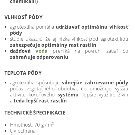
chemikálií)
VLHKOSŤ PÔDY
agrotextília pomáha
udržiavať optimálnu vlhkosť
pôdy
štúdie ukazujú, že aj nízka vlhkosť pod agrotextíliou
zabezpečuje optimálny rast rastlín
dažďová
voda
preniká na povrch, zatiaľ čo
zabraňuje
odparovaniu
TEPLOTA PÔDY
agrotextília spôsobuje
silnejšie
zahrievanie
pôdy
počas vegetačného obdobia, čo umožňuje vyššiu
aktivitu koreňového
systému
, lepšie využitie živín
a
teda lepší rast rastlín
TECHNICKÉ ŠPECIFIKÁCIE
Hmotnosť: 70 g / m²
UV ochrana