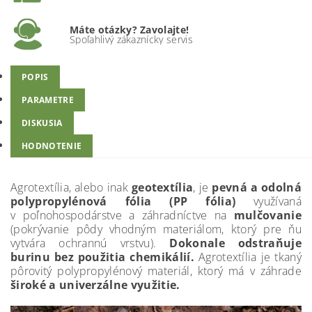
Máte otázky? Zavolajte!
Spoľahlivý zákaznícky servis
POPIS
PARAMETRE
DISKUSIA
HODNOTENIE
Agrotextília, alebo inak
geotextília
, je
pevná a odolná
polypropylénová fólia (PP fólia)
využívaná
v poľnohospodárstve a záhradníctve na
mulčovanie
(pokrývanie pôdy vhodným materiálom, ktorý pre ňu
vytvára ochrannú vrstvu).
Dokonale odstraňuje
burinu bez použitia chemikálií.
Agrotextília je tkaný
pôrovitý polypropylénový materiál, ktorý má v záhrade
široké a univerzálne využitie.