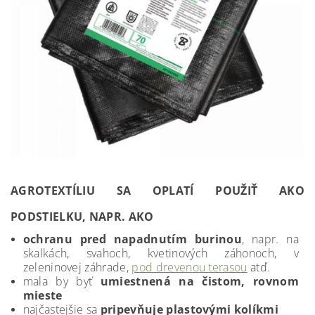
AGROTEXTÍLIU SA OPLATÍ POUŽIŤ AKO
PODSTIELKU, NAPR. AKO
ochranu pred napadnutím burinou
, napr. na
skalkách, svahoch, kvetinových záhonoch, v
zeleninovej záhrade,
pod drevenou terasou
atď.
mala by byť
umiestnená na čistom, rovnom
mieste
najčastejšie sa
pripevňuje plastovými kolíkmi