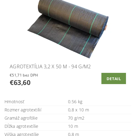
AGROTEXTÍLIA 3,2 X 50 M - 94 G/M2
€51,71 bez DPH
DETAIL
€63,60
Hmotnosť
0.56 kg
Rozmer agrotextílií
0,8 x 10 m
Gramáž agrofólie
70 g/m2
Dĺžka agrotextílie
10 m
Výška agrotextílie
0,8 m