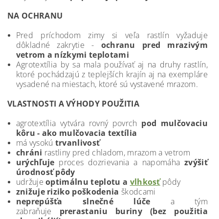
NA OCHRANU
Pred príchodom zimy si veľa rastlín vyžaduje
dôkladné zakrytie -
ochranu pred mrazivým
vetrom a nízkymi teplotami
Agrotextília by sa mala používať aj na druhy rastlín,
ktoré pochádzajú z teplejších krajín aj na exempláre
vysadené na miestach, ktoré sú vystavené mrazom.
VLASTNOSTI A VÝHODY POUŽITIA
agrotextília vytvára rovný povrch
pod mulčovaciu
kôru - ako mulčovacia textília
má vysokú
trvanlivosť
chráni
rastliny pred chladom, mrazom a vetrom
urýchľuje
proces dozrievania a napomáha
zvýšiť
úrodnosť pôdy
udržuje
optimálnu teplotu a
vlhkosť
pôdy
znižuje riziko poškodenia
škodcami
neprepúšťa slnečné lúče
a tým
zabraňuje
prerastaniu
buriny (bez použitia