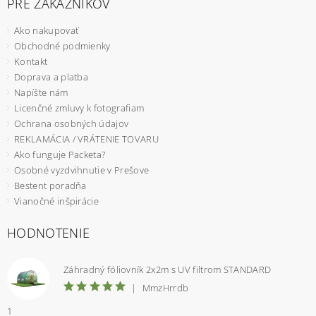
PRE ZÁKAZNÍKOV
Ako nakupovať
Obchodné podmienky
Kontakt
Doprava a platba
Napíšte nám
Licenčné zmluvy k fotografiam
Ochrana osobných údajov
REKLAMÁCIA / VRÁTENIE TOVARU
Ako funguje Packeta?
Osobné vyzdvihnutie v Prešove
Bestent poradňa
Vianočné inšpirácie
HODNOTENIE
Záhradný fóliovník 2x2m s UV filtrom STANDARD
|
MmzHrrdb
1