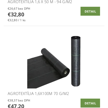
AGROTEXTÍLIA 1,6 X 50 M - 94 G/M2
€26,67 bez DPH
DETAIL
€32,80
€32,80 / 1 ks
AGROTEXTÍLIA 1,6X100M 70 G/M2
€38,37 bez DPH
DETAIL
€47,20