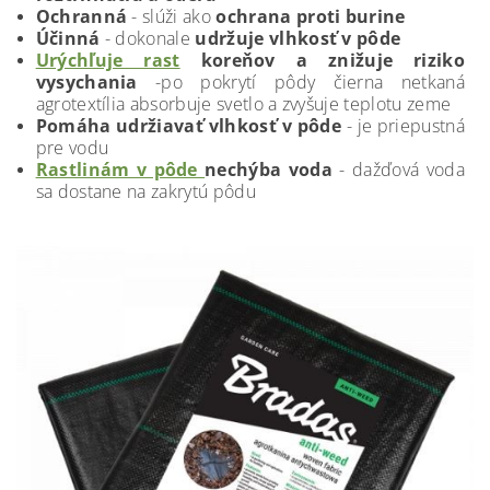
Ochranná
- slúži ako
ochrana proti burine
Účinná
- dokonale
udržuje vlhkosť v pôde
Urýchľuje rast
koreňov a znižuje riziko
vysychania
-po pokrytí pôdy čierna netkaná
agrotextília absorbuje svetlo a zvyšuje teplotu zeme
Pomáha udržiavať vlhkosť v pôde
- je priepustná
pre vodu
Rastlinám v pôde
nechýba voda
- dažďová voda
sa dostane na zakrytú pôdu