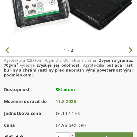
1
z 4
Agrotextília 0,8x10m 70g/m2 s UV filtrom čierna.
Zvýšená gramáž
70g/m²
výrazne
zvyšuje jej odolnosť.
Agrotextília
potláča rast
buriny a chráni rastliny pred nepriaznivými poveternostnými
podmienkami.
Dostupnosť
Skladom
Môžeme doručiť do
11.8.2026
Jednotková cena
€6,10 / 1 ks
Cena
€4,96 bez DPH