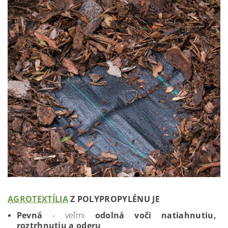
AGROTEXTÍLIA
Z POLYPROPYLÉNU JE
Pevná
- veľmi
odolná voči natiahnutiu,
roztrhnutiu a oderu