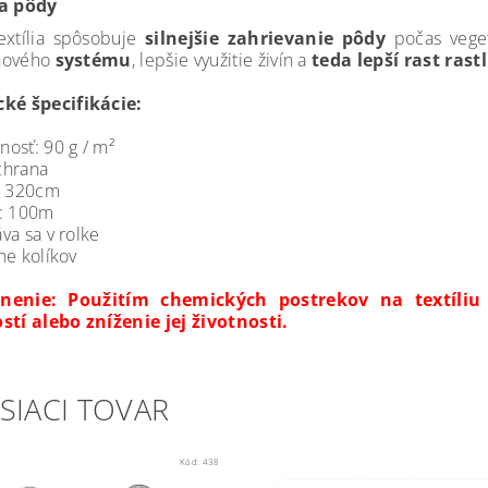
a pôdy
extília spôsobuje
silnejšie
zahrievanie
pôdy
počas veget
ňového
systému
, lepšie využitie živín a
teda lepší rast rast
cké špecifikácie:
osť: 90 g / m²
chrana
: 320cm
a: 100m
va sa v rolke
ne kolíkov
nenie: Použitím chemických postrekov na textíliu
stí alebo zníženie jej životnosti.
SIACI TOVAR
Kód:
438