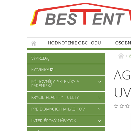
HODNOTENIE OBCHODU
OSOBNÉ
A
VÝPREDAJ
AG
NOVINKY ☑️
FÓLIOVNÍKY, SKLENÍKY A
PARENISKÁ
UV
KRYCIE PLACHTY - CELTY
PRE DOMÁCICH MILÁČIKOV
INTERIÉROVÝ NÁBYTOK