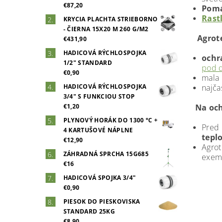
€87,20
Pomá
Rast
KRYCIA PLACHTA STRIEBORNO
- ČIERNA 15X20 M 260 G/M2
Agrote
€431,90
HADICOVÁ RÝCHLOSPOJKA
ochr
1/2" STANDARD
pod 
€0,90
mala 
HADICOVÁ RÝCHLOSPOJKA
najča
3/4" S FUNKCIOU STOP
€1,20
Na oc
PLYNOVÝ HORÁK DO 1300 °C +
Pred 
4 KARTUŠOVÉ NÁPLNE
tepl
€12,90
Agrot
ZÁHRADNÁ SPRCHA 15G685
exemp
€16
HADICOVÁ SPOJKA 3/4"
€0,90
PIESOK DO PIESKOVISKA
STANDARD 25KG
€8,90