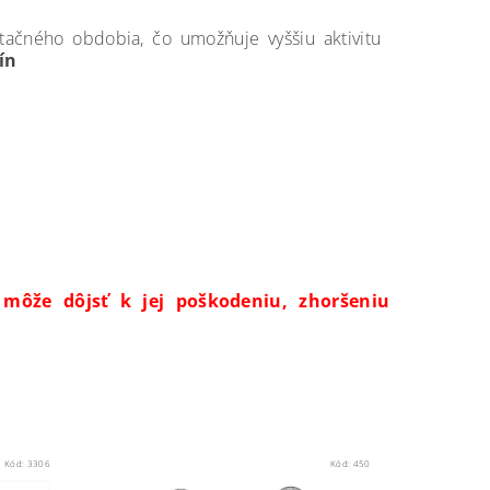
ačného obdobia, čo umožňuje vyššiu aktivitu
lín
 môže dôjsť k jej poškodeniu, zhoršeniu
Kód:
3306
Kód:
450