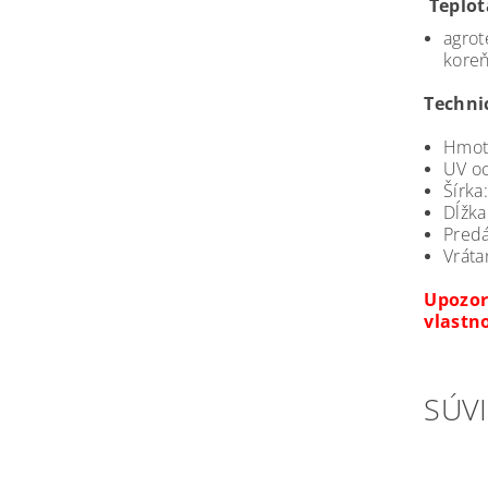
Teplot
agrot
kore
Techni
Hmotn
UV o
Šírka
Dĺžk
Predá
Vráta
Upozor
vlastno
SÚVI