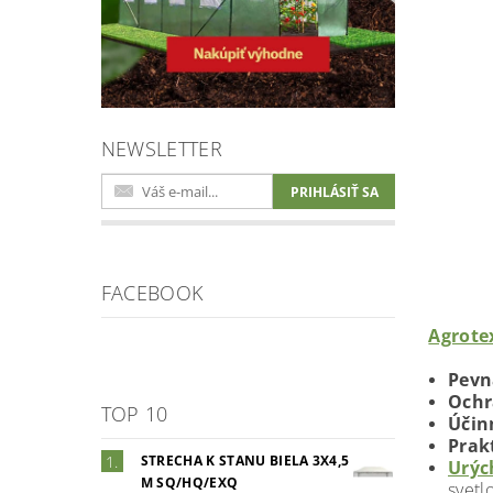
NEWSLETTER
FACEBOOK
Agrotex
Pevn
Och
TOP 10
Účin
Prak
STRECHA K STANU BIELA 3X4,5
Urýc
M SQ/HQ/EXQ
svetl