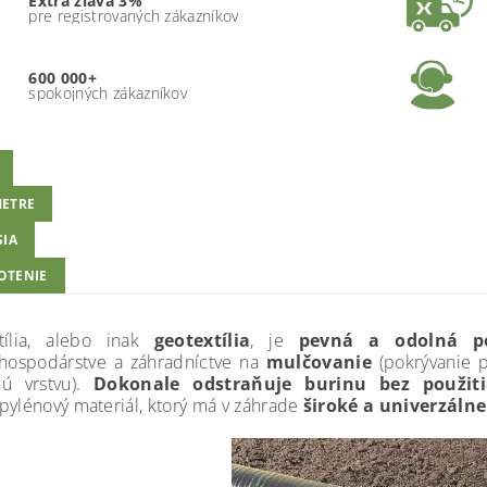
Extra zľava 3%
pre registrovaných zákazníkov
600 000+
spokojných zákazníkov
ETRE
SIA
OTENIE
tília, alebo inak
geotextília
, je
pevná a odolná pol
hospodárstve a záhradníctve na
mulčovanie
(pokrývanie p
nú vrstvu).
Dokonale odstraňuje burinu bez použit
pylénový materiál, ktorý má v záhrade
široké a univerzálne