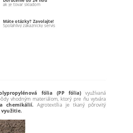
Doručenie do 24 hod
ak je tovar skladom
Máte otázky? Zavolajte!
Spoľahlivý zákaznícky servis
ypropylénová fólia (PP fólia)
využívaná
ôdy vhodným materiálom, ktorý pre ňu vytvára
ia chemikálií.
Agrotextília je tkaný pôrovitý
 využitie.