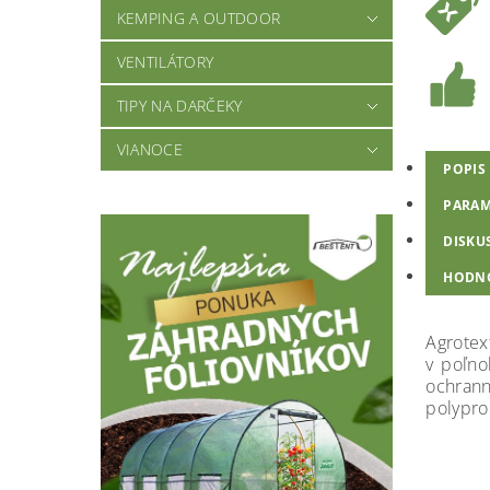
KEMPING A OUTDOOR
VENTILÁTORY
TIPY NA DARČEKY
VIANOCE
POPIS
PARAM
DISKU
HODN
Agrotex
v poľno
ochran
polypro