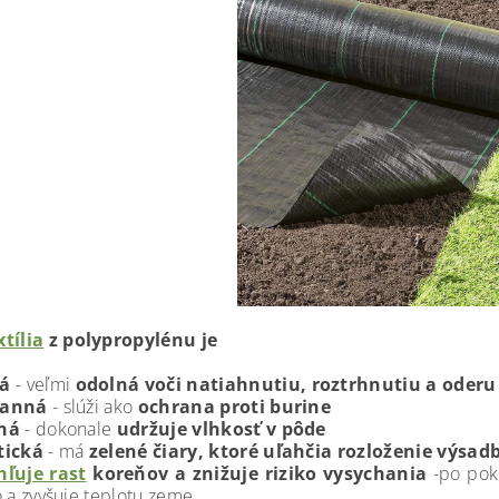
tília
z polypropylénu je
á
- veľmi
odolná voči natiahnutiu, roztrhnutiu a oderu
ranná
- slúži ako
ochrana proti burine
ná
- dokonale
udržuje vlhkosť v pôde
tická
- má
zelené čiary, ktoré uľahčia rozloženie výsad
hľuje rast
koreňov a znižuje riziko vysychania
-po pokr
o a zvyšuje teplotu zeme