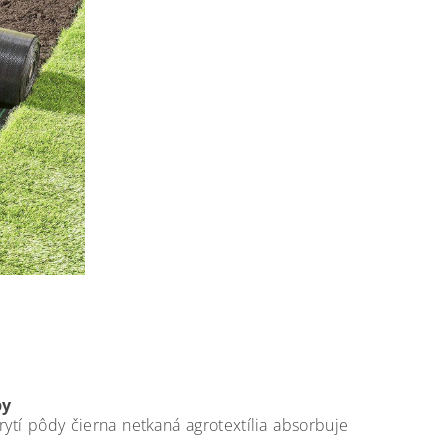
by
ytí pôdy čierna netkaná agrotextília absorbuje