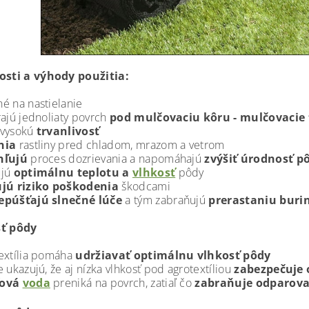
osti a výhody použitia:
é na nastielanie
rajú jednoliaty povrch
pod mulčovaciu kôru - mulčovacie t
 vysokú
trvanlivosť
nia
rastliny pred chladom, mrazom a vetrom
hľujú
proces dozrievania a napomáhajú
zvýšiť úrodnosť p
ujú
optimálnu teplotu a
vlhkosť
pôdy
ujú riziko poškodenia
škodcami
epúšťajú slnečné lúče
a tým zabraňujú
prerastaniu
burin
ť pôdy
extília pomáha
udržiavať optimálnu vlhkosť pôdy
e ukazujú, že aj nízka vlhkosť pod agrotextíliou
zabezpečuje 
ová
voda
preniká na povrch, zatiaľ čo
zabraňuje
odparov