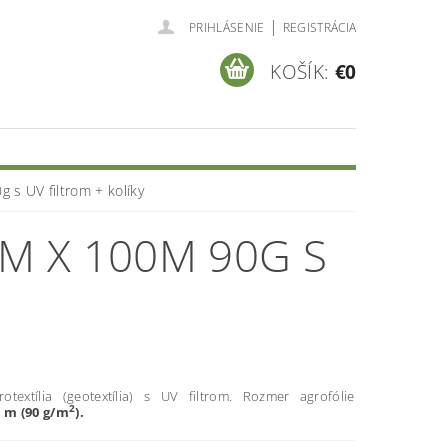
|
PRIHLÁSENIE
REGISTRÁCIA
KOŠÍK:
€0
g s UV filtrom + kolíky
2M X 100M 90G S
otextília (geotextília) s UV filtrom. Rozmer agrofólie
2
 m (90 g/m
).