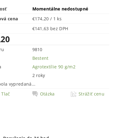
osť
Momentálne nedostupné
ová cena
€174,20 / 1 ks
€141,63 bez DPH
,20
ru
9810
Bestent
a
Agrotextílie 90 g/m2
2 roky
bola vypredaná...
Tlač
Otázka
Strážiť cenu