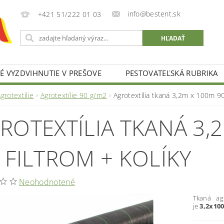
info@bestent.sk
+421 51/222 01 03
 VYZDVIHNUTIE V PREŠOVE
PESTOVATEĽSKÁ RUBRIKA
grotextílie
Agrotextílie 90 g/m2
Agrotextília tkaná 3,2m x 100m 90
ROTEXTÍLIA TKANÁ 3,
 FILTROM + KOLÍKY
Neohodnotené
Tkaná agr
je
3,2x100