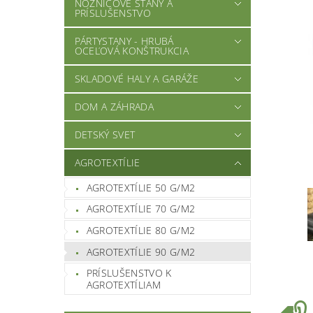
NOŽNICOVÉ STANY A
PRÍSLUŠENSTVO
PÁRTYSTANY - HRUBÁ
OCEĽOVÁ KONŠTRUKCIA
SKLADOVÉ HALY A GARÁŽE
DOM A ZÁHRADA
DETSKÝ SVET
AGROTEXTÍLIE
AGROTEXTÍLIE 50 G/M2
AGROTEXTÍLIE 70 G/M2
AGROTEXTÍLIE 80 G/M2
AGROTEXTÍLIE 90 G/M2
PRÍSLUŠENSTVO K
AGROTEXTÍLIAM