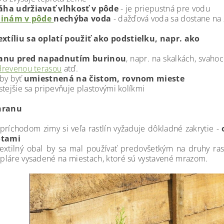
ha udržiavať vlhkosť v pôde
- je priepustná pre vodu
linám v pôde
nechýba voda
- dažďová voda sa dostane na
xtíliu sa oplatí použiť ako podstielku, napr. ako
anu pred napadnutím burinou
, napr. na skalkách, svaho
drevenou terasou
atď.
by byť
umiestnená na čistom, rovnom mieste
stejšie sa pripevňuje plastovými kolíkmi
hranu
príchodom zimy si veľa rastlín vyžaduje dôkladné zakrytie -
otami
extilný obal by sa mal používať predovšetkým na druhy rastl
láre vysadené na miestach, ktoré sú vystavené mrazom.