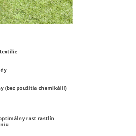
extílie
ôdy
y (bez použitia chemikálií)
optimálny rast rastlín
aniu