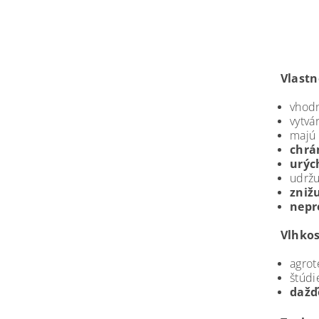
Vlastn
vhodn
vytvá
majú
chrá
urýc
udrž
zniž
nepr
Vlhkos
agrot
štúdi
dažď