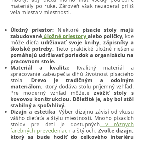
materiály po ruke. Zároveň však nezaberal príliš
veľa miesta v miestnosti.
Úložný priestor:
Niektoré
písacie stoly majú
zabudované
úložné priestory
alebo poličky
, kde
môže dieťa
udržiavať svoje knihy, zápisníky a
školské potreby.
Tieto praktické úložné riešenia
pomáhajú udržiavať poriadok a organizáciu na
pracovnom stole.
Materiál a kvalita:
Kvalitný materiál a
spracovanie zabezpečia dlhú životnosť písacieho
stola.
Drevo je tradičným a odolným
materiálom
, ktorý dodáva stolu príjemný vzhľad.
Pre moderný vzhľad môžete
zvážiť stoly s
kovovou konštrukciou. Dôležité je, aby bol stôl
stabilný a spoľahlivý.
Dizajn a estetika
: Výber dizajnu závisí od vkusu
vášho dieťaťa a štýlu miestnosti. Mnoho písacích
stolov pre deti je dostupných
v rôznych
farebných prevedeniach
a štýloch.
Zvoľte dizajn,
ktorý sa bude hodiť do celkového interiéru