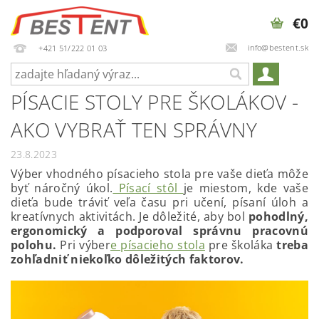
€0
info@bestent.sk
+421 51/222 01 03
PÍSACIE STOLY PRE ŠKOLÁKOV -
AKO VYBRAŤ TEN SPRÁVNY
23.8.2023
Výber vhodného písacieho stola pre vaše dieťa môže
byť náročný úkol.
Písací stôl
je miestom, kde vaše
dieťa bude tráviť veľa času pri učení, písaní úloh a
kreatívnych aktivitách. Je dôležité, aby bol
pohodlný,
ergonomický a podporoval správnu pracovnú
polohu.
Pri výber
e písacieho stola
pre školáka
treba
zohľadniť niekoľko dôležitých faktorov.