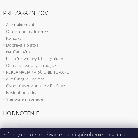
PRE ZÁKAZNÍKOV
Ako nakupovať
Obchodné podmienky
Kontakt
Doprava a platba
Napíšte nám
Licenčné zmluvy k fotografiam
Ochrana osobných údajov
REKLAMÁCIA / VRÁTENIE TOVARU
Ako funguje Packeta?
Osobné vyzdvihnutie v Prešove
Bestent poradňa
Vianočné inšpirácie
HODNOTENIE
Záhradný fóliovník 2x2m s UV filtrom STANDARD
Súbory cookie používame na prispôsobenie obsahu a
|
MmzHrrdb