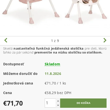
1
z 9
Skvelá
nastaviteľná funkčná jedálenská stolička
pre deti, ktorú
ľahko za pár sekúnd
premeníte na nízku stoličku so stolíkom.
Dostupnosť
Skladom
Môžeme doručiť do
11.8.2026
Jednotková cena
€71,70 / 1 ks
Cena
€58,29 bez DPH
€71,70