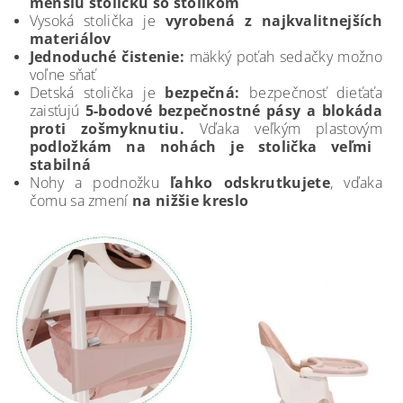
menšiu stoličku so stolíkom
Vysoká stolička je
vyrobená z najkvalitnejších
materiálov
Jednoduché čistenie:
mäkký poťah sedačky možno
voľne sňať
Detská stolička je
bezpečná:
bezpečnosť dieťaťa
zaisťujú
5-bodové bezpečnostné pásy a blokáda
proti zošmyknutiu.
Vďaka veľkým plastovým
podložkám na nohách je stolička veľmi
stabilná
Nohy a podnožku
ľahko odskrutkujete
, vďaka
čomu sa zmení
na nižšie kreslo