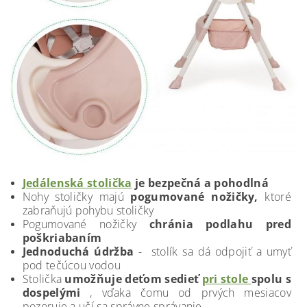
Jedálenská stolička
je bezpečná a pohodlná
Nohy stoličky majú
pogumované nožičky,
ktoré
zabraňujú pohybu stoličky
Pogumované nožičky
chránia podlahu pred
poškriabaním
Jednoduchá údržba
- stolík sa dá odpojiť a umyť
pod tečúcou vodou
Stolička
umožňuje deťom sedieť
pri stole
spolu s
dospelými
, vďaka čomu od prvých mesiacov
pozoruje a učí sa správne správanie.