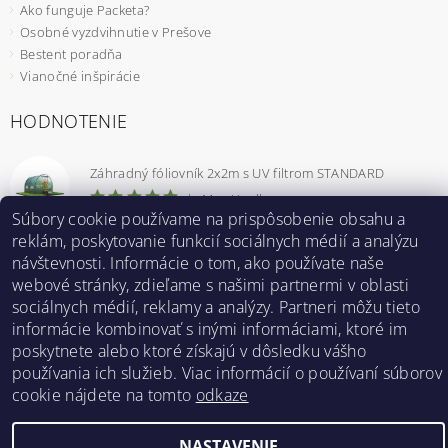
Ako funguje Packeta?
Osobné vyzdvihnutie v Prešove
Bestent poradňa
Vianočné inšpirácie
HODNOTENIE
Záhradný fóliovník 2x2m s UV filtrom STANDARD
|
MmzHrrdb
Súbory cookie používame na prispôsobenie obsahu a
1
reklám, poskytovanie funkcií sociálnych médií a analýzu
návštevnosti. Informácie o tom, ako používate naše
webové stránky, zdieľame s našimi partnermi v oblasti
sociálnych médií, reklamy a analýzy. Partneri môžu tieto
Bestent.cz
|
Heureka.sk
informácie kombinovať s inými informáciami, ktoré im
poskytnete alebo ktoré získajú v dôsledku vášho
používania ich služieb. Viac informácií o používaní súborov
2026 ©
BESTENT.sk
, všetky práva vyhradené
cookie nájdete na tomto
odkaze
Vytvoril Shoptet
NASTAVENIE