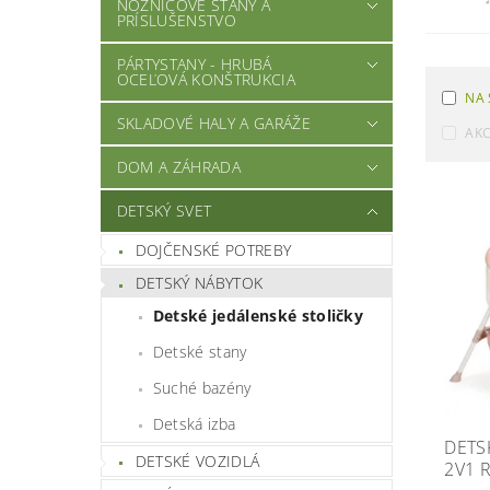
NOŽNICOVÉ STANY A
PRÍSLUŠENSTVO
PÁRTYSTANY - HRUBÁ
OCEĽOVÁ KONŠTRUKCIA
NA 
SKLADOVÉ HALY A GARÁŽE
AKC
DOM A ZÁHRADA
DETSKÝ SVET
DOJČENSKÉ POTREBY
DETSKÝ NÁBYTOK
Detské jedálenské stoličky
Detské stany
Suché bazény
Detská izba
DETS
DETSKÉ VOZIDLÁ
2V1 