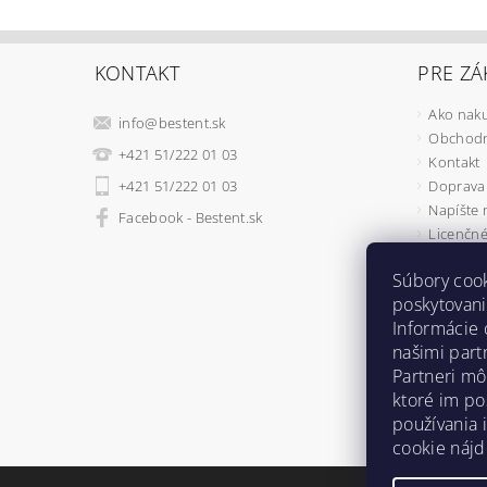
KONTAKT
PRE ZÁ
Ako nak
info
@
bestent.sk
Obchodn
+421 51/222 01 03
Kontakt
+421 51/222 01 03
Doprava 
Napíšte
Facebook - Bestent.sk
Licenčné
Ochrana
Súbory coo
REKLAMÁ
poskytovani
Ako fung
Informácie 
Osobné v
našimi part
Bestent
Partneri mô
Vianočné
ktoré im po
používania 
cookie náj