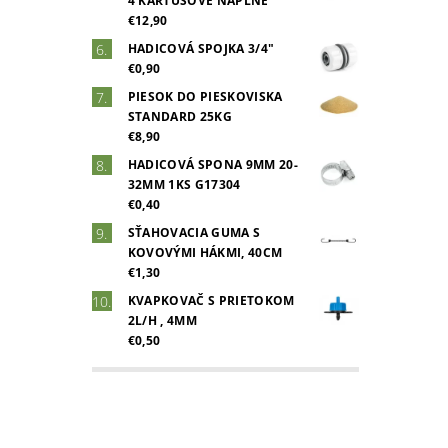
4 KARTUŠOVÉ NÁPLNE
€12,90
HADICOVÁ SPOJKA 3/4"
€0,90
PIESOK DO PIESKOVISKA
STANDARD 25KG
€8,90
HADICOVÁ SPONA 9MM 20-
32MM 1KS G17304
€0,40
SŤAHOVACIA GUMA S
KOVOVÝMI HÁKMI, 40CM
€1,30
KVAPKOVAČ S PRIETOKOM
2L/H , 4MM
€0,50