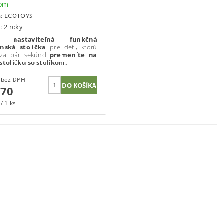
dom
a:
ECOTOYS
: 2 roky
elá
nastaviteľná funkčná
enská stolička
pre deti, ktorú
 za pár sekúnd
premeníte na
stoličku so stolíkom.
€58,29 bez DPH
,70
/ 1 ks