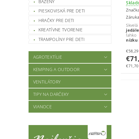
BAZÉNY
Skla
Značk
PIESKOVISKÁ PRE DETI
Záruka
HRAČKY PRE DETI
Skv
KREATÍVNE TVORENIE
jedál
ľahko
TRAMPOLÍNY PRE DETI
nízku 
€71
AGROTEXTÍLIE
€71,70 
KEMPING A OUTDOOR
VENTILÁTORY
TIPY NA DARČEKY
VIANOCE