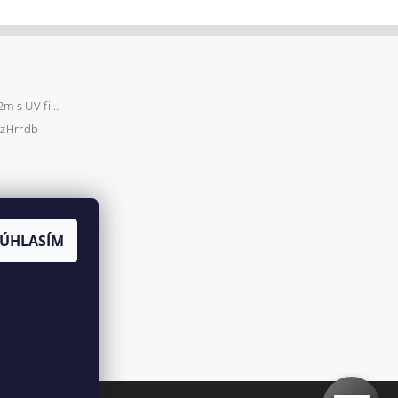
Záhradný fóliovník 2x2m s UV filtrom STANDARD
zHrrdb
SÚHLASÍM