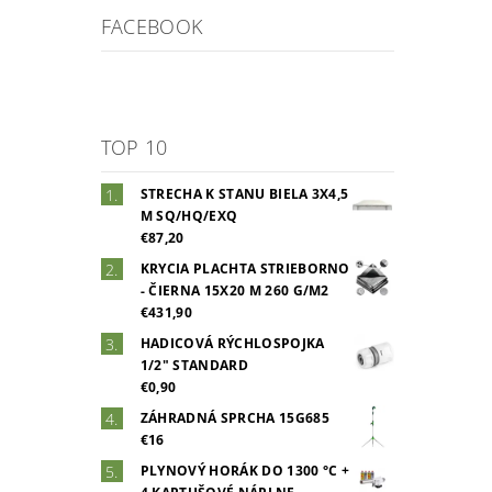
FACEBOOK
TOP 10
STRECHA K STANU BIELA 3X4,5
M SQ/HQ/EXQ
€87,20
KRYCIA PLACHTA STRIEBORNO
- ČIERNA 15X20 M 260 G/M2
€431,90
HADICOVÁ RÝCHLOSPOJKA
1/2" STANDARD
€0,90
ZÁHRADNÁ SPRCHA 15G685
€16
PLYNOVÝ HORÁK DO 1300 °C +