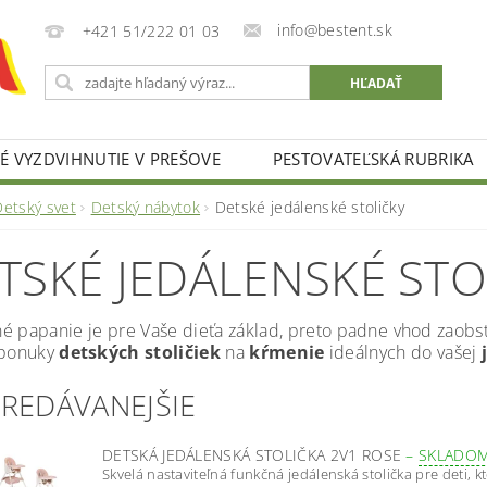
info@bestent.sk
+421 51/222 01 03
 VYZDVIHNUTIE V PREŠOVE
PESTOVATEĽSKÁ RUBRIKA
Detský svet
Detský nábytok
Detské jedálenské stoličky
TSKÉ JEDÁLENSKÉ STO
é papanie je pre Vaše dieťa základ, preto padne vhod zaobst
 ponuky
detských
stoličiek
na
kŕmenie
ideálnych do vašej
PREDÁVANEJŠIE
DETSKÁ JEDÁLENSKÁ STOLIČKA 2V1 ROSE
–
SKLADO
Skvelá nastaviteľná funkčná jedálenská stolička pre deti, kt