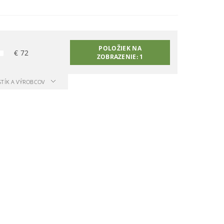
POLOŽIEK NA
€
72
ZOBRAZENIE:
1
STÍK A VÝROBCOV