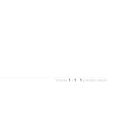
1
1
1
Stránka
z
-
položiek celkom