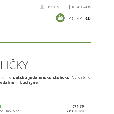
|
PRIHLÁSENIE
REGISTRÁCIA
KOŠÍK:
€0
LIČKY
arať si
detskú
jedálenskú
stoličku
. Vyberte si
jedálne
či
kuchyne
.
€71,70
M
orú ľahko za...
€58,29
bez DPH