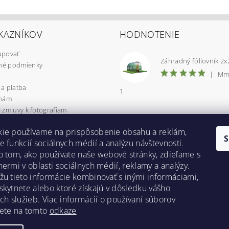
KAZNÍKOV
HODNOTENIE
upovať
é podmienky
|
Mm
a platba
1
 nám
 zmluvy k fotografiam
 osobných údajov
kie používame na prispôsobenie obsahu a reklám,
CIA / VRÁTENIE TOVARU
e funkcií sociálnych médií a analýzu návštevnosti.
uje Packeta?
o tom, ako používate naše webové stránky, zdieľame s
yzdvihnutie v Prešove
nermi v oblasti sociálnych médií, reklamy a analýzy.
 poradňa
žu tieto informácie kombinovať s inými informáciami,
 inšpirácie
skytnete alebo ktoré získajú v dôsledku vášho
ich služieb. Viac informácií o používaní súborov
Bestent.cz
|
Heureka.sk
dete na tomto
odkaze