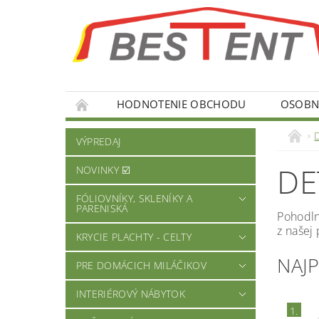
HODNOTENIE OBCHODU
OSOBNÉ
VÝPREDAJ
DE
NOVINKY ☑️
FÓLIOVNÍKY, SKLENÍKY A
PARENISKÁ
Pohodln
z našej
KRYCIE PLACHTY - CELTY
NAJ
PRE DOMÁCICH MILÁČIKOV
INTERIÉROVÝ NÁBYTOK
1.