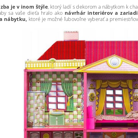
zba je v inom štýle
, ktorý ladí s dekorom a nábytkom k cha
aby sa vaše dieťa hralo ako
návrhár interiérov a zariad
a nábytku,
ktoré je možné ľubovoľne vyberať a premiestňo