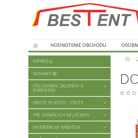
HODNOTENIE OBCHODU
OSOBNÉ
VÝPREDAJ
DO
NOVINKY ☑️
FÓLIOVNÍKY, SKLENÍKY A
PARENISKÁ
KRYCIE PLACHTY - CELTY
PRE DOMÁCICH MILÁČIKOV
INTERIÉROVÝ NÁBYTOK