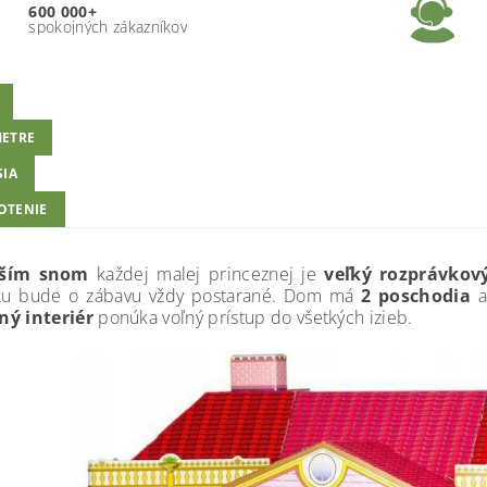
600 000+
spokojných zákazníkov
ETRE
SIA
OTENIE
čším snom
každej malej princeznej je
veľký rozprávko
u bude o zábavu vždy postarané. Dom má
2 poschodia
a
ný interiér
ponúka voľný prístup do všetkých izieb.