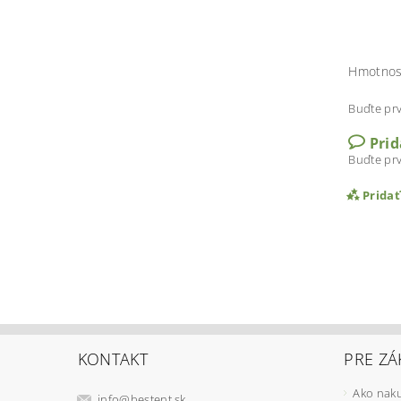
Hmotnos
Buďte prv
Pri
Buďte prv
Prida
KONTAKT
PRE ZÁ
Ako nak
info
@
bestent.sk