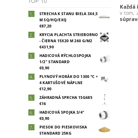
TOP 10
Každá i
v tom, 
STRECHA K STANU BIELA 3X4,5
súprav
M SQ/HQ/EXQ
€87,20
KRYCIA PLACHTA STRIEBORNO
- ČIERNA 15X20 M 260 G/M2
€431,90
HADICOVÁ RÝCHLOSPOJKA
1/2" STANDARD
€0,90
PLYNOVÝ HORÁK DO 1300 °C +
4 KARTUŠOVÉ NÁPLNE
€12,90
ZÁHRADNÁ SPRCHA 15G685
€16
HADICOVÁ SPOJKA 3/4"
€0,90
PIESOK DO PIESKOVISKA
STANDARD 25KG