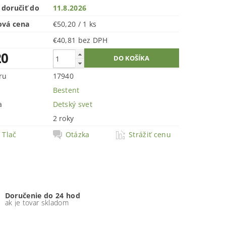
doručiť do
11.8.2026
ová cena
€50,20 / 1 ks
€40,81 bez DPH
20
ru
17940
Bestent
a
Detský svet
2 roky
Tlač
Otázka
Strážiť cenu
Doručenie do 24 hod
ak je tovar skladom