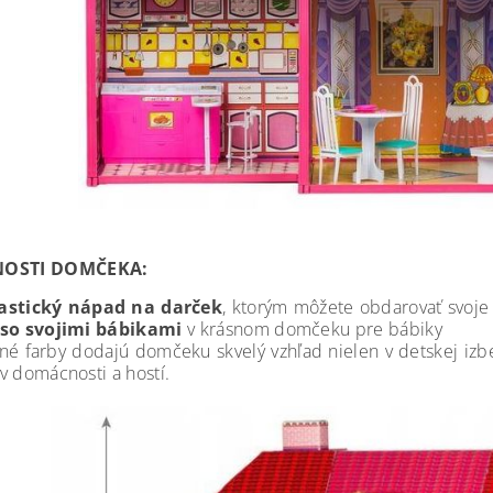
NOSTI DOMČEKA:
astický nápad na darček
, ktorým môžete obdarovať svoje
 so svojimi bábikami
v krásnom domčeku pre bábiky
né farby dodajú domčeku skvelý vzhľad nielen v detskej izbe
v domácnosti a hostí.