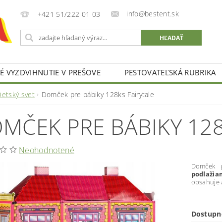
info@bestent.sk
+421 51/222 01 03
 VYZDVIHNUTIE V PREŠOVE
PESTOVATEĽSKÁ RUBRIKA
Detský svet
Domček pre bábiky 128ks Fairytale
MČEK PRE BÁBIKY 128
Neohodnotené
Domček 
podlaži
obsahuje 
Dostupn