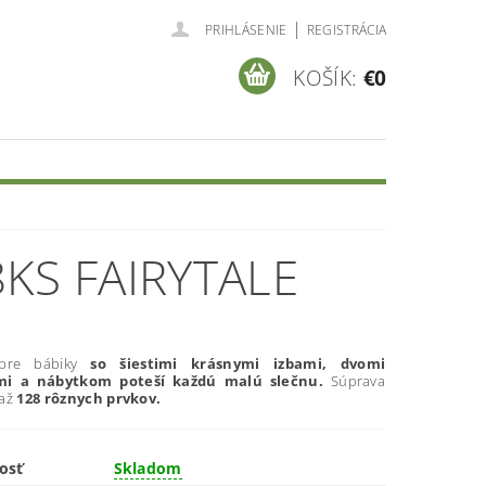
|
PRIHLÁSENIE
REGISTRÁCIA
KOŠÍK:
€0
KS FAIRYTALE
pre bábiky
so šiestimi krásnymi izbami, dvomi
ami a nábytkom poteší každú malú slečnu.
Súprava
až
128 rôznych prvkov.
osť
Skladom