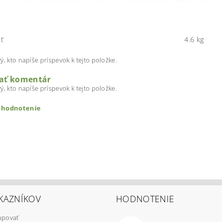
ť
4.6 kg
ý, kto napíše príspevok k tejto položke.
dať komentár
ý, kto napíše príspevok k tejto položke.
ť hodnotenie
KAZNÍKOV
HODNOTENIE
upovať