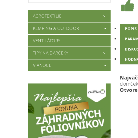
AGROTEXTÍLIE
KEMPING A OUTDOOR
POPIS
PARAM
VENTILÁTORY
DISKU
TIPY NA DARČEKY
HODN
VIANOCE
Najvä
domček
O
t
vore