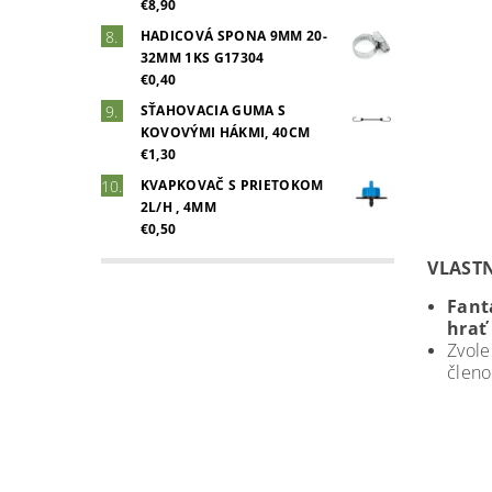
€8,90
HADICOVÁ SPONA 9MM 20-
32MM 1KS G17304
€0,40
SŤAHOVACIA GUMA S
KOVOVÝMI HÁKMI, 40CM
€1,30
KVAPKOVAČ S PRIETOKOM
2L/H , 4MM
€0,50
VLAST
Fant
hrať
Zvole
členo