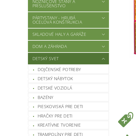
NOŽNICOVÉ STANY A
PRÍSLUŠENSTVO
PÁRTYSTANY - HRUBÁ
OCEĽOVÁ KONŠTRUKCIA
SKLADOVÉ HALY A GARÁŽE
DOM A ZÁHRADA
DETSKÝ SVET
DOJČENSKÉ POTREBY
DETSKÝ NÁBYTOK
DETSKÉ VOZIDLÁ
BAZÉNY
PIESKOVISKÁ PRE DETI
HRAČKY PRE DETI
KREATÍVNE TVORENIE
TRAMPOLÍNY PRE DETI