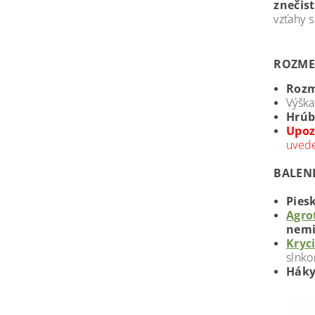
znečis
vzťahy s
ROZME
Rozm
Výška
Hrúb
Upoz
uvede
BALEN
Pies
Agrot
nemi
Kryc
slnko
Háky