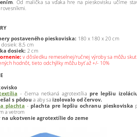
tením
. Od malička sa vďaka hre na pieskovisku učíme stav
 rovesníkmi.
RY
ery postaveného pieskoviska:
180 x 180 x 20 cm
 dosiek: 8,5 cm
ka dosiek:
2 cm
ornenie:
v dôsledku remeselnej/ručnej výroby sa môžu skut
ných hodnôt, tieto odchýlky môžu byť až +/- 10%
IE
kovisko
extília
- čierna netkaná agrotextília
pre lepšiu izolác
ešal s pôdou
a aby sa
izolovalo od červov.
ia plachta
-
p
lachta pre lepšiu ochranu pieskoviska
p
m a vetrom
 na ukotvenie agrotextílie do zeme