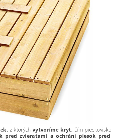
iek,
z ktorých
vytvoríme kryt,
čím pieskovisko
k pred zvieratami a ochráni piesok pred