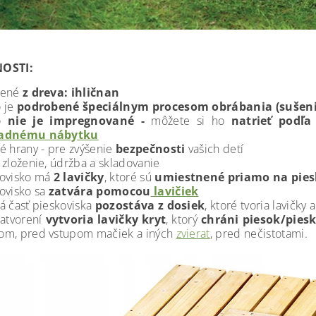
OSTI:
bené
z dreva: ihličnan
 je
podrobené špeciálnym procesom obrábania (sušenie
o
nie je impregnované -
môžete si ho
natrieť podľa 
adnému nábytku
é hrany - pre zvýšenie
bezpečnosti
vašich detí
 zloženie, údržba a skladovanie
kovisko má
2 lavičky
, ktoré sú
umiestnené priamo na pies
ovisko sa
zatvára pomocou
lavičiek
á časť pieskoviska
pozostáva z dosiek
, ktoré tvoria lavičky a
atvorení
vytvoria lavičky kryt
, ktorý
chráni piesok/pies
om, pred vstupom mačiek a iných
zvierat
, pred nečistotami.