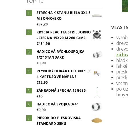
TOP 10
STRECHA K STANU BIELA 3X4,5
M SQ/HQ/EXQ
€87,20
VLASTN
KRYCIA PLACHTA STRIEBORNO
vyro
- ČIERNA 15X20 M 260 G/M2
drevo
€431,90
drev
HADICOVÁ RÝCHLOSPOJKA
záhr
1/2" STANDARD
hladk
€0,90
ľahké
pies
PLYNOVÝ HORÁK DO 1300 °C +
piesk
4 KARTUŠOVÉ NÁPLNE
vrchn
€12,90
po uz
ZÁHRADNÁ SPRCHA 15G685
hmyz
€16
HADICOVÁ SPOJKA 3/4"
€0,90
PIESOK DO PIESKOVISKA
STANDARD 25KG