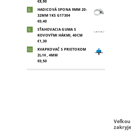
€8,90
HADICOVÁ SPONA 9MM 20-
32MM 1KS G17304
€0,40
SŤAHOVACIA GUMA S
KOVOVÝMI HÁKMI, 40CM
€1,30
KVAPKOVAČ S PRIETOKOM
2L/H , 4MM
€0,50
Veľko
zakryj