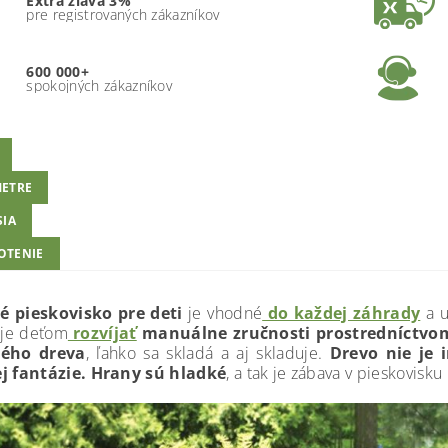
Extra zľava 3%
pre registrovaných zákazníkov
600 000+
spokojných zákazníkov
ETRE
SIA
OTENIE
é pieskovisko pre deti
je vhodné
do každej záhrady
a u
je deťom
rozvíjať
manuálne zručnosti prostredníctvom 
ného dreva
, ľahko sa skladá a aj skladuje.
Drevo nie je 
j fantázie.
Hrany sú hladké
, a tak je zábava v pieskovis