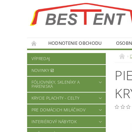
HODNOTENIE OBCHODU
OSOBNÉ
VÝPREDAJ
PI
NOVINKY ☑️
FÓLIOVNÍKY, SKLENÍKY A
PARENISKÁ
KR
KRYCIE PLACHTY - CELTY
PRE DOMÁCICH MILÁČIKOV
INTERIÉROVÝ NÁBYTOK