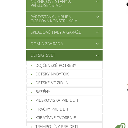
NOŽNICOVÉ STANY A
PRÍSLUŠENSTVO
PÁRTYSTANY - HRUBÁ
OCEĽOVÁ KONŠTRUKCIA
SKLADOVÉ HALY A GARÁŽE
DOM A ZÁHRADA
DETSKÝ SVET
DOJČENSKÉ POTREBY
DETSKÝ NÁBYTOK
DETSKÉ VOZIDLÁ
BAZÉNY
PIESKOVISKÁ PRE DETI
HRAČKY PRE DETI
KREATÍVNE TVORENIE
TRAMPOLÍNY PRE DETI