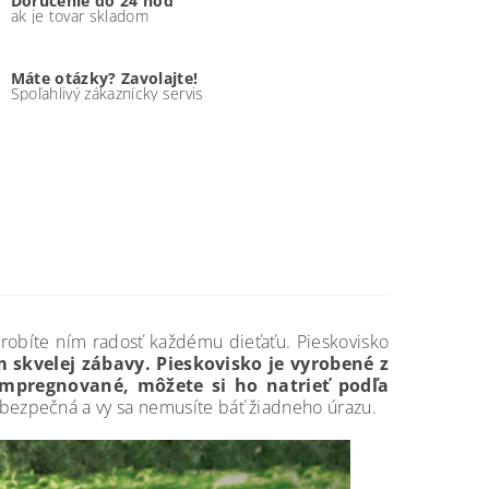
Doručenie do 24 hod
ak je tovar skladom
Máte otázky? Zavolajte!
Spoľahlivý zákaznícky servis
robíte ním radosť každému dieťaťu. Pieskovisko
skvelej zábavy. Pieskovisko je vyrobené z
impregnované, môžete si ho natrieť podľa
ku bezpečná a vy sa nemusíte báť žiadneho úrazu.