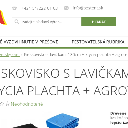
info@bestent.sk
+421 51/222 01 03
 VYZDVIHNUTIE V PREŠOVE
PESTOVATEĽSKÁ RUBRIKA
Detský svet
Pieskovisko s lavičkami 180cm + krycia plachta + agrotex
ESKOVISKO S LAVIČKA
YCIA PLACHTA + AGRO
Neohodnotené
Drevené 
kvalitnéh
lepšiu iz