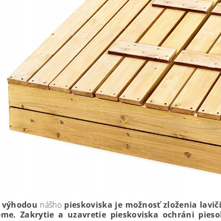
u výhodou
nášho
pieskoviska je možnosť zloženia lavič
eme. Zakrytie a uzavretie pieskoviska
ochráni pieso