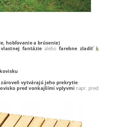
, hobľovanie a brúsenie)
vlastnej fantázie
alebo
farebne zladiť
k
kovisku
zároveň vytvárajú jeho prekrytie
kovisko pred vonkajšími vplyvmi
napr. pred