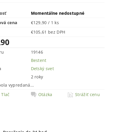
osť
Momentálne nedostupné
ová cena
€129,90 / 1 ks
€105,61 bez DPH
,90
ru
19146
Bestent
a
Detský svet
2 roky
bola vypredaná...
Tlač
Otázka
Strážiť cenu