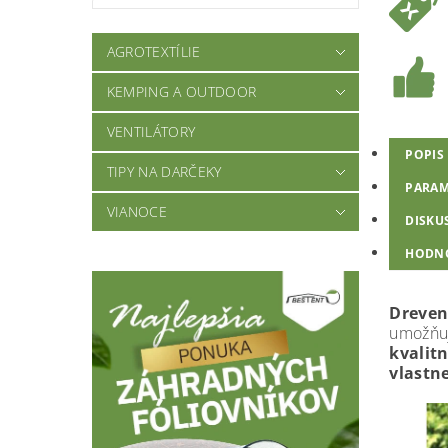
AGROTEXTÍLIE
KEMPING A OUTDOOR
VENTILÁTORY
POPIS
TIPY NA DARČEKY
PARAM
VIANOCE
DISKU
HODN
Dreven
umožňu
kvalit
vlastne