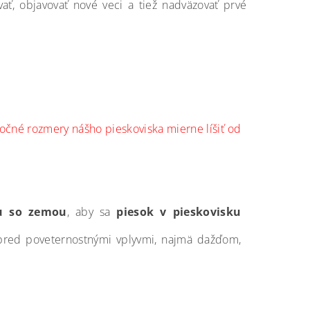
ať, objavovať nové veci a tiež nadväzovať prvé
očné rozmery nášho pieskoviska mierne líšiť od
iu so zemou
, aby sa
piesok v pieskovisku
red poveternostnými vplyvmi, najmä dažďom,