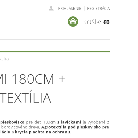
|
PRIHLÁSENIE
REGISTRÁCIA
KOŠÍK:
€0
tília
MI 180CM +
TEXTÍLIA
pieskovisko
pre deti 180cm
s lavičkami
je vyrobené z
o borovicového dreva,
Agrotextília pod pieskovisko pre
oláciu
a
krycia plachta na ochranu.