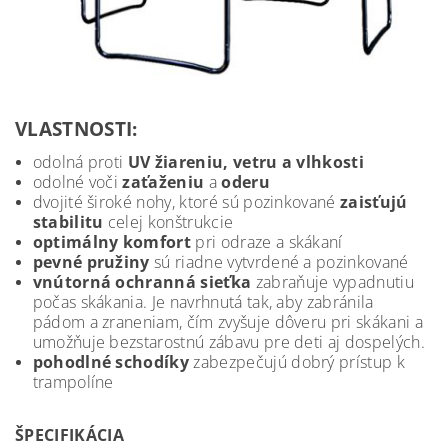
VLASTNOSTI:
odolná proti
UV žiareniu, vetru a vlhkosti
odolné voči
zaťaženiu
a
oderu
dvojité široké nohy, ktoré sú pozinkované
zaisťujú
stabilitu
celej konštrukcie
optimálny komfort
pri odraze a skákaní
pevné pružiny
sú riadne vytvrdené a pozinkované
vnútorná ochranná
sieťka
zabraňuje vypadnutiu
počas skákania.
Je navrhnutá tak, aby zabránila
pádom a zraneniam, čím zvyšuje dôveru pri skákani a
umožňuje bezstarostnú zábavu pre deti aj dospelých.
pohodlné
schodíky
zabezpečujú dobrý prístup k
trampolíne
ŠPECIFIKÁCIA