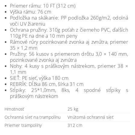
Priemer rámu: 10 FT (312 cm)
Výška rámu: 76 cm
Podložka na skákanie: PP podložka 260g/m2, odolná
voči UV žiareniu
Ochrana pružiny: 310g poťah z čierneho PVC, ďalších
110g PE na dne a 10 mm peny
Rámové rúry pozinkované zvonka aj zvnútra, priemer
35 × 1,2 mm
Pružiny: 56 kusov s priemerom drôtu 3,0 × 140 mm,
pozinkované zvonka aj zvnútra
Nohy: 4 kusy s práškovým nástrekom, priemer 38 ×
1,1 mm
SIEŤ: PE sieť, výška 180 cm
REBRÍK: Dĺžka 86 cm, šírka 31 cm
Stĺpiky: 25*1,0mm, 8ks, 4 spodné stĺpiky s
práškovým nástrekom
Hmotnosť
25 kg
Ochranná sieť na trampolínu
Vnútorná ochranná sieť
Priemer trampolíny
312 cm