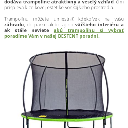
dodáva trampolíne atraktívny a veselý vzhľad
, čím
prispieva k celkovej estetike vonkajšieho prostredia.
Trampolínu môžete umiestniť kdekoľvek na vašu
záhradu
, do parku alebo aj do
väčšieho interiéru a
ak stále neviete
akú trampolínu si vybrať
poradíme Vám v našej BESTENT poradni.