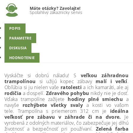
Máte otázky? Zavolajte!
Spoľahlivý zákaznícky servis
POPIS
PARAMETRE
DISKUSIA
HODNOTENIE
Vyskáčte si dobrú náladu! S
veľkou záhradnou
trampolínou
si užijú kopec zábavy
malí i
veľkí
.
Obľúbia si ju nielen vaše
ratolesti
a ich kamaráti, ale aj
rodičia
a dospelí.
Zdravého pohybu
nikdy nie je dosť.
Vďaka trampolíne zažijete
hodiny plné smiechu
a
navyše
rozhýbete všetky svaly
a kosti vo vašom
tele.
Trampolína s priemerom 312 cm je
ideálna
veľkosť pre zábavu v záhrade či na dvore.
Je
vyrobená z odolných materiálov, čo zabezpečuje jej dlhú
životnosť a bezpečnosť pri používaní.
Zelená farba