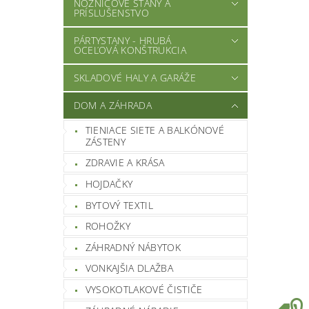
NOŽNICOVÉ STANY A
PRÍSLUŠENSTVO
PÁRTYSTANY - HRUBÁ
OCEĽOVÁ KONŠTRUKCIA
SKLADOVÉ HALY A GARÁŽE
DOM A ZÁHRADA
TIENIACE SIETE A BALKÓNOVÉ
ZÁSTENY
ZDRAVIE A KRÁSA
HOJDAČKY
BYTOVÝ TEXTIL
ROHOŽKY
ZÁHRADNÝ NÁBYTOK
VONKAJŠIA DLAŽBA
VYSOKOTLAKOVÉ ČISTIČE