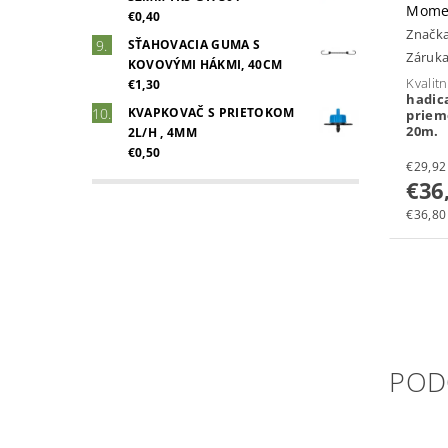
Mome
€0,40
Značk
SŤAHOVACIA GUMA S
Záruka
KOVOVÝMI HÁKMI, 40CM
Kvalit
€1,30
hadi
KVAPKOVAČ S PRIETOKOM
prie
20m.
2L/H , 4MM
€0,50
€36
€36,80 
POD