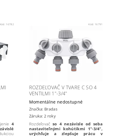
Kód:
16782
Kód:
16791
LMI
ROZDEĽOVAČ V TVARE C SO 4
VENTILMI 1"-3/4"
Momentálne nedostupné
Značka:
Bradas
Záruka: 2 roky
ojenie
4
Rozdeľovač
so 4 nezávisle od seba
závislé
nastaviteľnými kohútikmi 1"-3/4",
dukciou
urýchľuje a zlepšuje prácu v