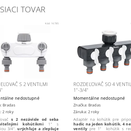
SIACI TOVAR
Kód:
16785
EĽOVAČ S 2 VENTILMI
ROZDEĽOVAČ SO 4 VENTI
4"
1"-3/4"
ntálne nedostupné
Momentálne nedostupné
a:
Bradas
Značka:
Bradas
: 2 roky
Záruka: 2 roky
ľovač
s 2 nezávisle od seba
Adaptér na kohútik pre prip
viteľnými kohútikmi
1" s
hadíc na jeden kohútik. 4 ne
iou 3/4".
urýchľuje a zlepšuje
ventily
pre
1" kohútik s re