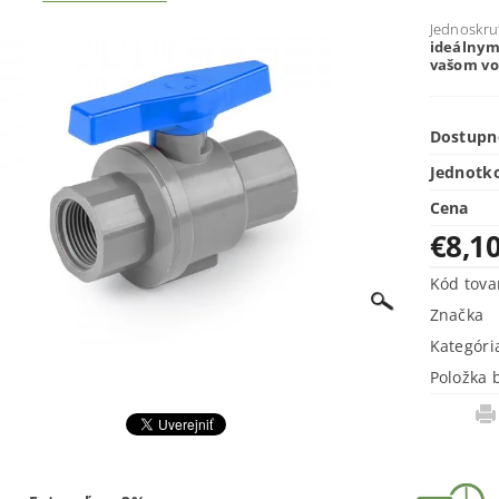
Jednoskru
ideálny
vašom v
Dostupn
Jednotk
Cena
€8,1
Kód tova
Značka
Kategóri
Položka 