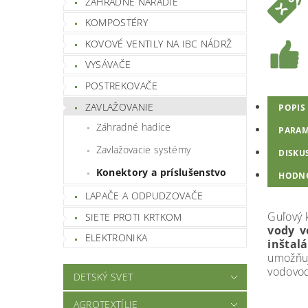
ZÁHRADNÉ NÁRADIE
KOMPOSTÉRY
KOVOVÉ VENTILY NA IBC NÁDRŽ
VYSÁVAČE
POSTREKOVAČE
ZAVLAŽOVANIE
POPIS
Záhradné hadice
PARAM
Zavlažovacie systémy
DISKU
Konektory a príslušenstvo
HODN
LAPAČE A ODPUDZOVAČE
Guľový 
SIETE PROTI KRTKOM
vody 
ELEKTRONIKA
inštal
umožňu
vodovo
DETSKÝ SVET
AGROTEXTÍLIE