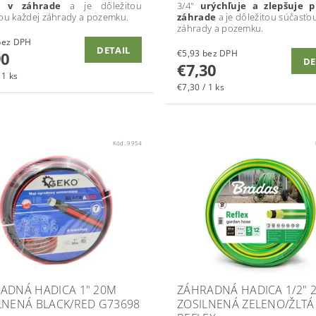
u v záhrade
a je dôležitou
3/4"
urýchľuje a zlepšuje 
ou každej záhrady a pozemku.
záhrade
a je dôležitou súčasťo
záhrady a pozemku.
7,24 bez DPH
DETAIL
€5,93 bez DPH
90
DE
€7,30
 1 ks
€7,30 / 1 ks
Kód:
9954
ADNÁ HADICA 1" 20M
ZÁHRADNÁ HADICA 1/2" 
LNENÁ BLACK/RED G73698
ZOSILNENÁ ZELENO/ŽLTÁ