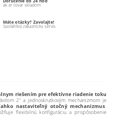
Doručenie do 24 hod
ak je tovar skladom
Máte otázky? Zavolajte!
Spoľahlivý zákaznícky servis
álnym riešením pre efektívne riadenie toku
ávitom 2" a jednoskrutkovým mechanizmom je
 Ľahko nastaviteľný otočný mechanizmus
žňuje flexibilnú konfiguráciu a prispôsobenie