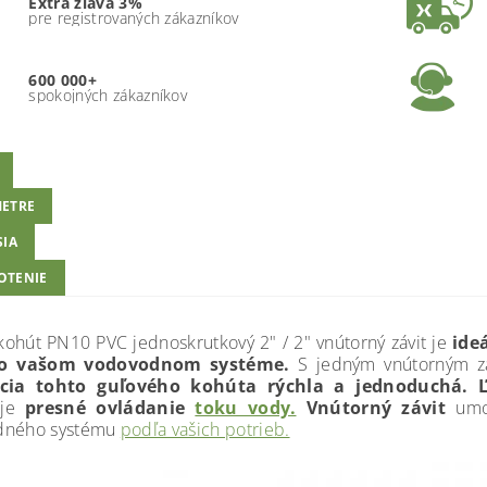
Extra zľava 3%
pre registrovaných zákazníkov
600 000+
spokojných zákazníkov
ETRE
SIA
OTENIE
kohút PN10 PVC jednoskrutkový 2" / 2" vnútorný závit je
ide
vo vašom vodovodnom systéme.
S jedným vnútorným z
ácia tohto guľového kohúta rýchla a jednoduchá.
je
presné ovládanie
toku vody.
Vnútorný závit
umo
dného systému
podľa vašich potrieb.