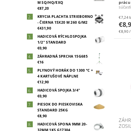
prác
M SQ/HQ/EXQ
súčasť
€87,20
KRYCIA PLACHTA STRIEBORNO
€
- ČIERNA 15X20 M 260 G/M2
€8,
€431,90
€8,90 /
HADICOVÁ RÝCHLOSPOJKA
1/2" STANDARD
€0,90
ZÁHRADNÁ SPRCHA 15G685
€16
PLYNOVÝ HORÁK DO 1300 °C +
4 KARTUŠOVÉ NÁPLNE
€12,90
HADICOVÁ SPOJKA 3/4"
€0,90
PIESOK DO PIESKOVISKA
STANDARD 25KG
€8,90
ZÁHR
HADICOVÁ SPONA 9MM 20-
ZOSI
32MM 1KS G17304