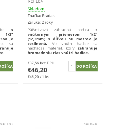
REFLEX
Skladom
Značka:
Bradas
Záruka: 2 roky
ica
s
Päťvrstvová záhradná hadica
s
 1/2"
vnútorným priemerom 1/2"
rov je
(
12,3
mm)
s dĺžkou 50 metrov je
ice sa
zosilnená.
Vo vnútri hadice sa
raňuje
nachádza materiál, ktorý
zabraňuje
ce.
hromadeniu rias vnútri hadice.
€37,56 bez DPH
€46,20
€46,20 / 1 ks
Kód:
16767
Kód:
16746