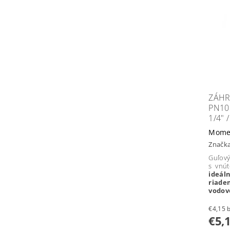
ZÁHR
PN10
1/4" 
Mome
Značk
Guľový
s vnút
ideál
riad
vodov
€
€5,