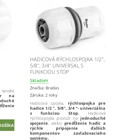
HADICOVÁ RÝCHLOSPOJKA 1/2",
5/8", 3/4" UNIVERSAL S
FUNKCIOU STOP
Skladom
Značka:
Bradas
jka
Záruka: 2 roky
or na
duché
Hadicová spojka,
rýchlospojka pre
dĺženie
hadice 1/2 ", 5/8", 3/4 "- univerzálna
s funkciou Stop.
Hadicová
rýchlospojka poslúži na
jednoduché
spojenie
, alebo
predĺženie hadíc a
rýchle pripojenie ďalších
komponentov zavlažovacieho
systému.