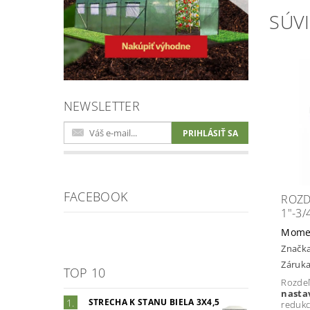
SÚVI
NEWSLETTER
FACEBOOK
ROZD
1"-3/
Mome
Značk
Záruka
TOP 10
Rozde
nasta
STRECHA K STANU BIELA 3X4,5
redukc