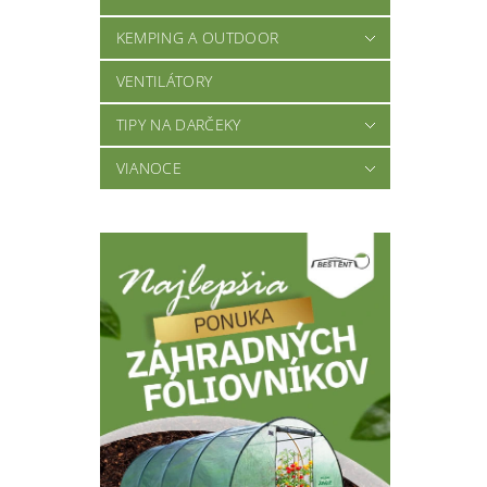
KEMPING A OUTDOOR
VENTILÁTORY
TIPY NA DARČEKY
VIANOCE