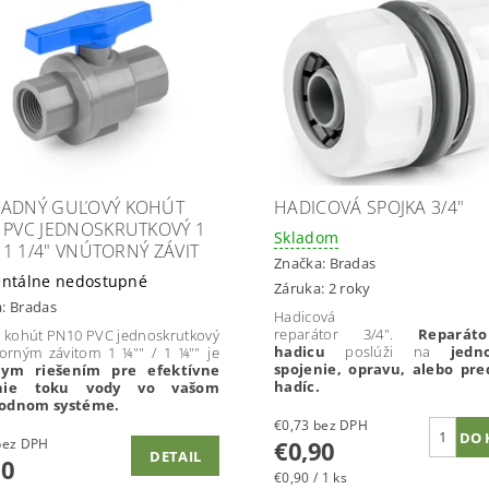
ADNÝ GUĽOVÝ KOHÚT
HADICOVÁ SPOJKA 3/4"
 PVC JEDNOSKRUTKOVÝ 1
Skladom
/ 1 1/4" VNÚTORNÝ ZÁVIT
Značka:
Bradas
ntálne nedostupné
Záruka: 2 roky
a:
Bradas
Hadicová spo
reparátor 3/4".
Reparát
 kohút PN10 PVC jednoskrutkový
hadicu
poslúži na
jedno
orným závitom 1 ¼"" / 1 ¼"" je
spojenie, opravu, alebo pre
nym riešením pre efektívne
hadíc.
enie toku vody vo vašom
odnom systéme.
€0,73 bez DPH
€0,90
4,15 bez DPH
DETAIL
10
€0,90 / 1 ks