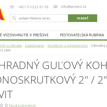
info@bestent.sk
+421 51/222 01 03
 VYZDVIHNUTIE V PREŠOVE
PESTOVATEĽSKÁ RUBRIKA
Dom a záhrada
Zavlažovanie
Konektory a príslušenstvo
Záhradný 
ný závit
HRADNÝ GUĽOVÝ KOH
DNOSKRUTKOVÝ 2" / 
VIT
Neohodnotené