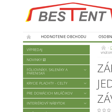
HODNOTENIE OBCHODU
OSOBNÉ
VÝPREDAJ
vnútor
NOVINKY ☑️
ZÁ
FÓLIOVNÍKY, SKLENÍKY A
PARENISKÁ
JE
KRYCIE PLACHTY - CELTY
PRE DOMÁCICH MILÁČIKOV
ZÁ
INTERIÉROVÝ NÁBYTOK