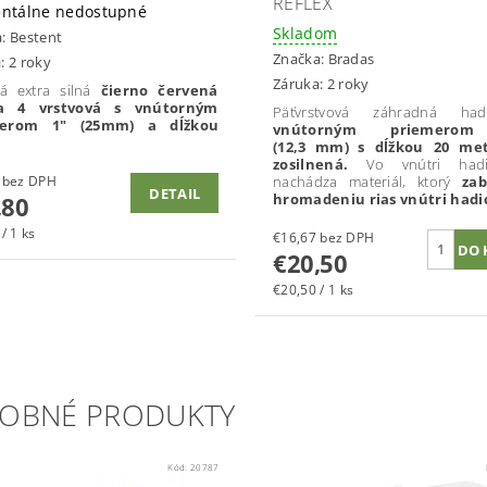
REFLEX
ntálne nedostupné
Skladom
a:
Bestent
Značka:
Bradas
: 2 roky
Záruka: 2 roky
ná extra silná
čierno červená
ca 4 vrstvová s vnútorným
Päťvrstvová záhradná had
merom 1" (25mm) a dĺžkou
vnútorným priemerom
(
12,3
mm)
s dĺžkou 20 met
zosilnená.
Vo vnútri had
€29,92 bez DPH
nachádza materiál, ktorý
zab
DETAIL
hromadeniu rias vnútri hadi
,80
/ 1 ks
€16,67 bez DPH
€20,50
€20,50 / 1 ks
OBNÉ PRODUKTY
Kód:
20787