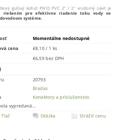
tkový guľový kohút PN10 PVC 2" / 2" vnútorný závit je
m riešením pre efektívne riadenie toku vody vo
odovodnom systéme.
osť
Momentálne nedostupné
ová cena
€8,10 / 1 ks
€6,59 bez DPH
0
ru
20793
Bradas
a
Konektory a príslušenstvo
bola vypredaná...
Tlač
Otázka
Strážiť cenu