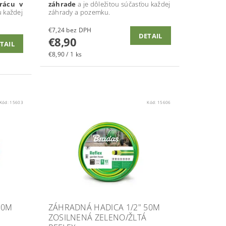
prácu v
záhrade
a je dôležitou súčasťou každej
u každej
záhrady a pozemku.
€7,24 bez DPH
DETAIL
€8,90
TAIL
€8,90 / 1 ks
Kód:
15603
Kód:
15606
20M
ZÁHRADNÁ HADICA 1/2" 50M
ZOSILNENÁ ZELENO/ŽLTÁ