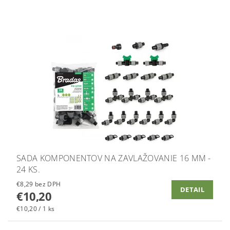
SADA KOMPONENTOV NA ZAVLAŽOVANIE 16 MM -
24 KS.
€8,29 bez DPH
DETAIL
€10,20
€10,20 / 1 ks