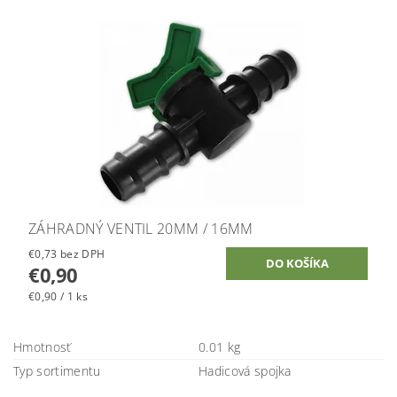
ZÁHRADNÝ VENTIL 20MM / 16MM
€0,73 bez DPH
€0,90
€0,90 / 1 ks
Hmotnosť
0.01 kg
Typ sortimentu
Hadicová spojka