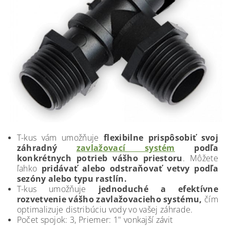
T-kus vám umožňuje
flexibilne prispôsobiť svoj
záhradný
zavlažovací systém
podľa
konkrétnych potrieb vášho priestoru
. Môžete
ľahko
pridávať alebo odstraňovať vetvy podľa
sezóny alebo typu rastlín.
T-kus umožňuje
jednoduché a efektívne
rozvetvenie vášho zavlažovacieho systému,
čím
optimalizuje distribúciu vody vo vašej záhrade.
Počet spojok: 3, Priemer: 1" vonkajší závit