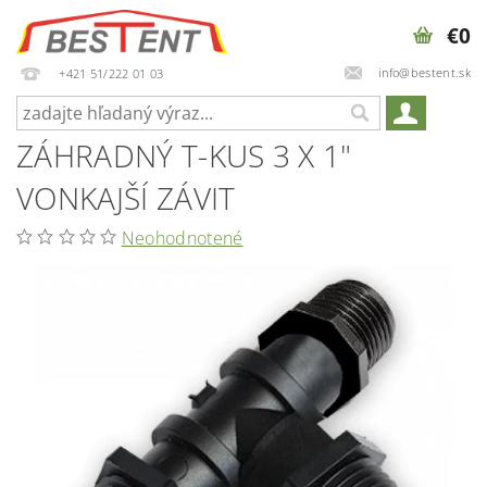
€0
info@bestent.sk
+421 51/222 01 03
ZÁHRADNÝ T-KUS 3 X 1"
VONKAJŠÍ ZÁVIT
Neohodnotené