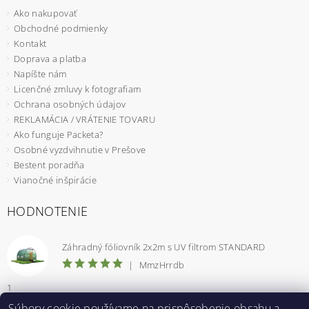
Ako nakupovať
Obchodné podmienky
Kontakt
Doprava a platba
Napíšte nám
Licenčné zmluvy k fotografiam
Ochrana osobných údajov
REKLAMÁCIA / VRÁTENIE TOVARU
Ako funguje Packeta?
Osobné vyzdvihnutie v Prešove
Bestent poradňa
Vianočné inšpirácie
HODNOTENIE
Záhradný fóliovník 2x2m s UV filtrom STANDARD
|
MmzHrrdb
1
Súbory cookie používame na prispôsobenie obsahu a