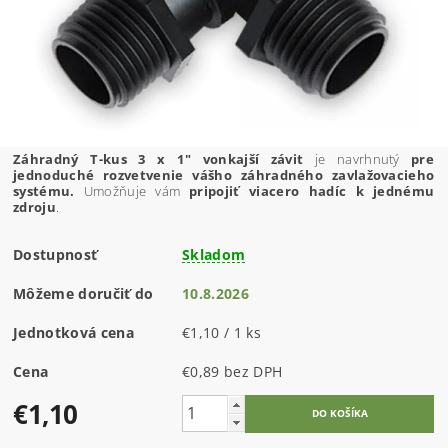
Záhradný T-kus 3 x 1" vonkajší závit
je navrhnutý
pre
jednoduché rozvetvenie vášho záhradného zavlažovacieho
systému.
Umožňuje vám
pripojiť viacero hadíc k jednému
zdroju
.
Dostupnosť
Skladom
Môžeme doručiť do
10.8.2026
Jednotková cena
€1,10 / 1 ks
Cena
€0,89 bez DPH
€1,10