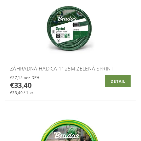
ZÁHRADNÁ HADICA 1" 25M ZELENÁ SPRINT
€27,15 bez DPH
DETAIL
€33,40
€33,40 / 1 ks