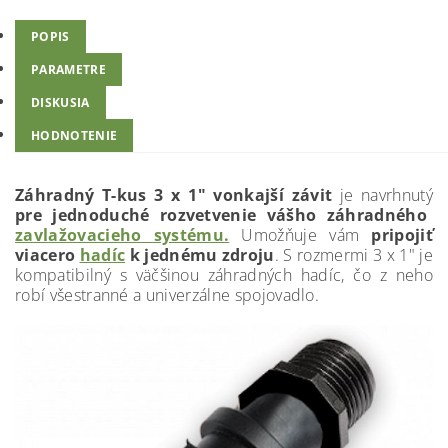
POPIS
PARAMETRE
DISKUSIA
HODNOTENIE
Záhradný T-kus 3 x 1" vonkajší závit
je navrhnutý
pre jednoduché rozvetvenie vášho záhradného
zavlažovacieho systému.
Umožňuje vám
pripojiť
viacero
hadíc
k jednému zdroju
. S rozmermi 3 x 1" je
kompatibilný s väčšinou záhradných hadíc, čo z neho
robí všestranné a univerzálne spojovadlo.