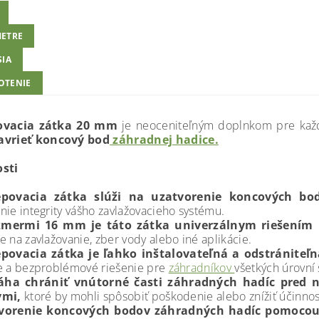
ETRE
SIA
OTENIE
ovacia zátka 20 mm
je neoceniteľným doplnkom pre ka
avrieť koncový bod
záhradnej hadice.
osti
epovacia zátka slúži na uzatvorenie koncových bo
nie integrity vášho zavlažovacieho systému.
zmermi 16 mm je táto zátka univerzálnym riešením
e na zavlažovanie, zber vody alebo iné aplikácie.
epovacia zátka je ľahko inštalovateľná a odstrániteľn
e a bezproblémové riešenie pre
záhradníkov
všetkých úrovní 
ha chrániť vnútorné časti záhradných hadíc pred n
vmi,
ktoré by mohli spôsobiť poškodenie alebo znížiť účinnos
vorenie koncových bodov záhradných hadíc pomocou 