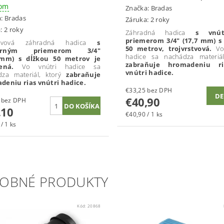
dom
Značka:
Bradas
a:
Bradas
Záruka: 2 roky
: 2 roky
Záhradná hadica
s vnút
priemerom 3/4" (
17,7
mm) s 
rstvová záhradná hadica
s
50 metrov, trojvrstvová.
Vo
orným priemerom 3/4"
hadice sa nachádza materiál
mm) s dĺžkou 50 metrov je
zabraňuje hromadeniu r
lnená.
Vo vnútri hadice sa
vnútri hadice.
za materiál, ktorý
zabraňuje
deniu rias vnútri hadice.
€33,25 bez DPH
DE
€40,90
€69,19 bez DPH
,10
€40,90 / 1 ks
/ 1 ks
OBNÉ PRODUKTY
Kód:
20868