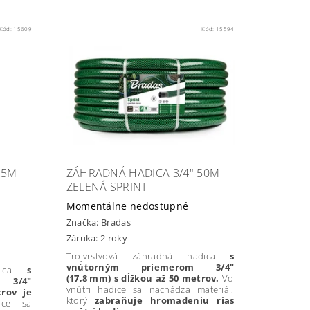
Kód:
15609
Kód:
15594
25M
ZÁHRADNÁ HADICA 3/4" 50M
ZELENÁ SPRINT
Momentálne nedostupné
Značka:
Bradas
Záruka: 2 roky
Trojvrstvová záhradná hadica
s
vnútorným priemerom 3/4"
adica
s
(
17,8
mm) s dĺžkou až 50 metrov.
Vo
 3/4"
vnútri hadice sa nachádza materiál,
rov je
ktorý
zabraňuje hromadeniu rias
ice sa