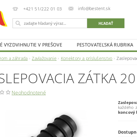
info@bestent.sk
+421 51/222 01 03
 VYZDVIHNUTIE V PREŠOVE
PESTOVATEĽSKÁ RUBRIKA
Dom a záhrada
Zavlažovanie
Konektory a príslušenstvo
Zaslepova
SLEPOVACIA ZÁTKA 2
Neohodnotené
Zaslepo
každého z
koncový 
Dostupn