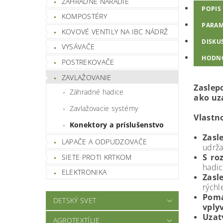
ZÁHRADNÉ NÁRADIE
POPIS
KOMPOSTÉRY
PARAM
KOVOVÉ VENTILY NA IBC NÁDRŽ
DISKU
VYSÁVAČE
HODN
POSTREKOVAČE
ZAVLAŽOVANIE
Zaslep
Záhradné hadice
ako uz
Zavlažovacie systémy
Vlastn
Konektory a príslušenstvo
Zasl
LAPAČE A ODPUDZOVAČE
udrža
S ro
SIETE PROTI KRTKOM
hadic
ELEKTRONIKA
Zasl
rýchl
Pomá
DETSKÝ SVET
vply
Uzat
AGROTEXTÍLIE