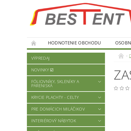
HODNOTENIE OBCHODU
OSOBNÉ
VÝPREDAJ
ZA
NOVINKY ☑️
FÓLIOVNÍKY, SKLENÍKY A
PARENISKÁ
KRYCIE PLACHTY - CELTY
PRE DOMÁCICH MILÁČIKOV
INTERIÉROVÝ NÁBYTOK