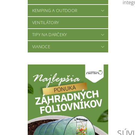
integ
KEMPING A OUTDOOR
VENTILÁTORY
TIPY NA DARČEKY
VIANOCE
SÚVI