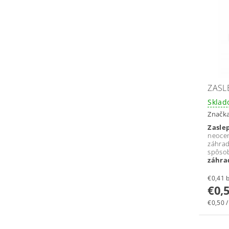
ZASL
Skla
Značk
Zasl
neoce
záhra
spôso
záhra
€
€0,
€0,50 /