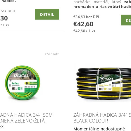
 hadice.
nachádza materiál, ktorý
zab
hromadeniu rias vnútri hadi
€13,25 bez DPH
DETAIL
,30
€34,63 bez DPH
DE
€42,60
/ 1 ks
€42,60 / 1 ks
Kód:
15612
ADNÁ HADICA 3/4" 50M
ZÁHRADNÁ HADICA 3/4" 
LNENÁ ZELENO/ŽLTÁ
BLACK COLOUR
EX
Momentálne nedostupné