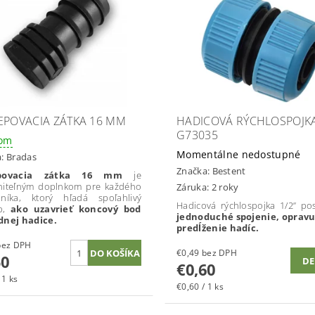
EPOVACIA ZÁTKA 16 MM
HADICOVÁ RÝCHLOSPOJKA
G73035
dom
Momentálne nedostupné
a:
Bradas
Značka:
Bestent
epovacia zátka 16 mm
je
niteľným doplnkom pre každého
Záruka: 2 roky
dníka, ktorý hľadá spoľahlivý
Hadicová rýchlospojka 1/2” pos
b,
ako uzavrieť koncový bod
jednoduché spojenie, opravu
dnej hadice.
predĺženie hadíc.
0,41 bez DPH
€0,49 bez DPH
50
DE
€0,60
 1 ks
€0,60 / 1 ks