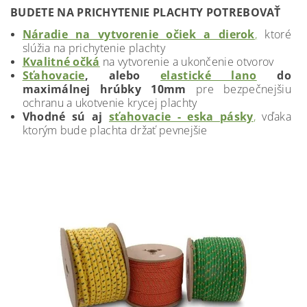
BUDETE NA PRICHYTENIE PLACHTY POTREBOVAŤ
Náradie na vytvorenie očiek a dierok
,
ktoré
slúžia na prichytenie plachty
Kvalitné očká
na vytvorenie a ukončenie otvorov
Sťahovacie
, alebo
elastické lano
do
maximálnej hrúbky 10mm
pre bezpečnejšiu
ochranu a ukotvenie krycej plachty
Vhodné sú aj
sťahovacie - eska pásky
,
vďaka
ktorým bude plachta držať pevnejšie