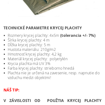
TECHNICKÉ PARAMETRE KRYCEJ PLACHTY
Rozmery krycej plachty: 4x5m
(tolerancia +/- 7%)
Šírka krycej plachty: 4 m
Dĺžka krycej plachty: 5 m
Hustota materiálu: 210g/m2
Hmotnosť krycej plachty: 4,2 kg
Materiál krycej plachty: polyetylén
Krycia plachta má UV 3%
Farba krycej plachty: strieborno hnedá
Plachta nie je určená na zavesenie, resp. napnutie do
vzduchu medzi objektmi!
NÁŠ TIP:
V ZÁVISLOSTI OD POUŽTIA KRYCEJ PLACHTY