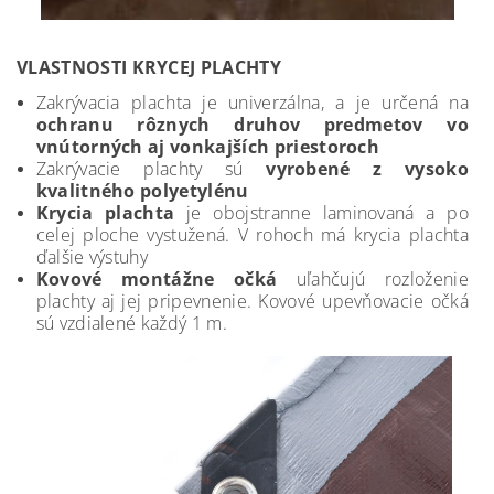
VLASTNOSTI KRYCEJ PLACHTY
Zakrývacia plachta je univerzálna, a je určená na
ochranu rôznych druhov predmetov vo
vnútorných aj vonkajších priestoroch
Zakrývacie plachty sú
vyrobené z vysoko
kvalitného polyetylénu
Krycia plachta
je obojstranne laminovaná a po
celej ploche vystužená. V rohoch má krycia plachta
ďalšie výstuhy
Kovové montážne očká
uľahčujú rozloženie
plachty aj jej pripevnenie. Kovové upevňovacie očká
sú vzdialené každý 1 m.