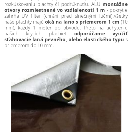
rozkúskovaniu plachty či podfúknutiu. ALU
montážne
otvory rozmiestnené vo vzdialenosti 1 m
- pokrytie
zahŕňa UV filter (chráni pred slnečnými lúčmi).Všetky
naše plachty majú
oká na lano s priemerom 1 cm
(10
mm), každý 1 meter po obvode. Preto na uchytenie
našich krycích plachiet
odporúčame využiť
sťahovacie laná pevného, alebo elastického typu
s
priemerom do 10 mm.