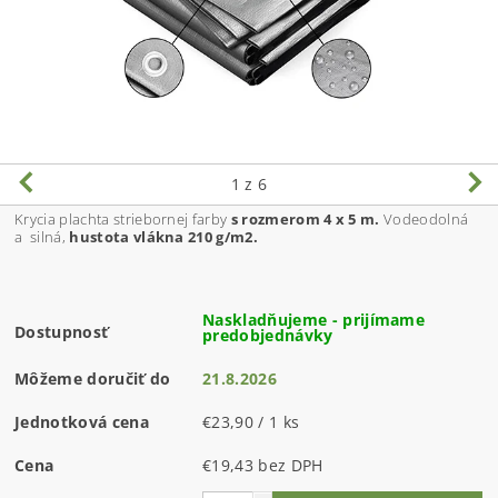
1
z 6
Krycia plachta striebornej farby
s rozmerom 4 x 5 m.
Vodeodolná
a silná,
hustota vlákna 210 g/m2.
Naskladňujeme - prijímame
Dostupnosť
predobjednávky
Môžeme doručiť do
21.8.2026
Jednotková cena
€23,90 / 1 ks
Cena
€19,43 bez DPH