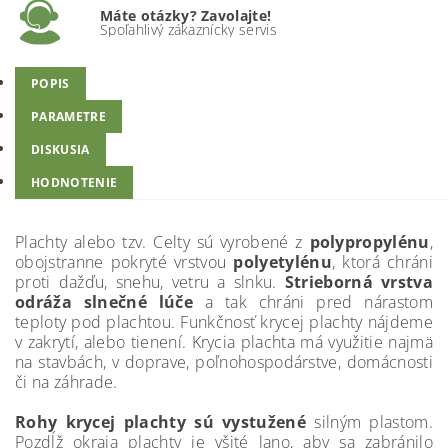
Máte otázky? Zavolajte!
Spoľahlivý zákaznícky servis
POPIS
PARAMETRE
DISKUSIA
HODNOTENIE
Plachty alebo tzv. Celty sú vyrobené z
polypropylénu
,
obojstranne pokryté vrstvou
polyetylénu
, ktorá chráni
proti dažďu, snehu, vetru a slnku.
Strieborná vrstva
odráža slnečné lúče
a tak chráni pred nárastom
teploty pod plachtou. Funkčnosť krycej plachty nájdeme
v zakrytí, alebo tienení. Krycia plachta má využitie najmä
na stavbách, v doprave, poľnohospodárstve, domácnosti
či na záhrade.
Rohy krycej plachty sú vystužené
silným plastom.
Pozdĺž okraja plachty je všité lano, aby sa zabránilo