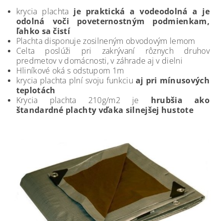
krycia plachta
je praktická a vodeodolná a je
odolná voči poveternostným podmienkam,
ľahko sa čistí
Plachta disponuje zosilneným obvodovým lemom
Celta poslúži pri zakrývaní rôznych druhov
predmetov v domácnosti, v záhrade aj v dielni
Hliníkové oká s odstupom 1m
krycia plachta plní svoju funkciu
aj pri mínusových
teplotách
Krycia plachta 210g/m2 je
hrubšia ako
štandardné plachty vďaka silnejšej hustote