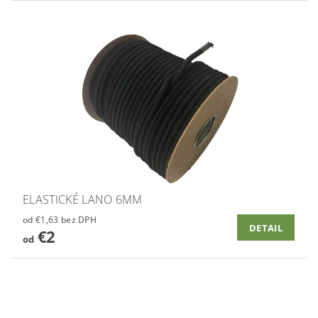
ELASTICKÉ LANO 6MM
od €1,63 bez DPH
DETAIL
€2
od