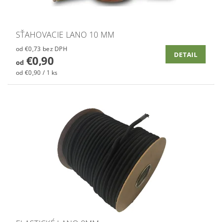
SŤAHOVACIE LANO 10 MM
od €0,73 bez DPH
DETAIL
€0,90
od
od €0,90 / 1 ks