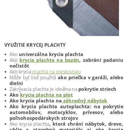
VYUŽITIE KRYCEJ PLACHTY
Ako
univerzálna krycia plachta
Ako
krycia plachta na bazén
, zabráni padaniu
nečistôt
Ako krycia
plachta na pieskovisko
Môže byť tiež použitá
ako priečka v garáži, alebo
dielni
Zakrývacia plachta je ideálna na
pokrytie striech
Ako
krycia plachta na plot
Ako krycia plachta na
záhradný nábytok
Ako krycia plachta autoplachta: na pokrytie
automobilov, motocyklov, prívesov, alebo
poľnohospodárskych strojov
Ako krycia plachta
, ktorá chráni nábytok, drevo,
uhlie a stavebné materiály aj ako krycia