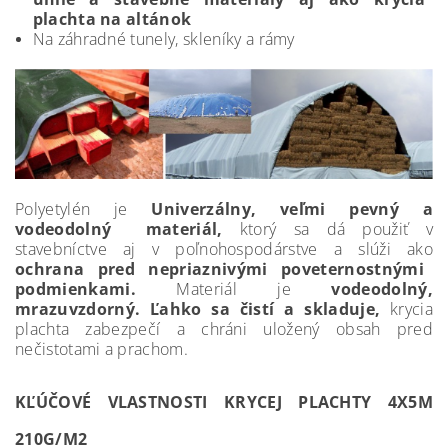
plachta na altánok
Na záhradné tunely, skleníky a rámy
Polyetylén je
Univerzálny, veľmi pevný a
vodeodolný materiál,
ktorý sa dá použiť v
stavebníctve aj v poľnohospodárstve a slúži ako
ochrana pred nepriaznivými poveternostnými
podmienkami.
Materiál je
vodeodolný,
mrazuvzdorný. Ľahko sa čistí a skladuje,
krycia
plachta zabezpečí a chráni uložený obsah pred
nečistotami a prachom.
KĽÚČOVÉ VLASTNOSTI KRYCEJ PLACHTY 4X5M
210G/M2