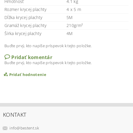
Hmotnosť
4.1 kg
Rozmer krycej plachty
4 x 5 m
Dĺžka krycej plachty
5M
Gramáž krycej plachty
210g/m²
Šírka krycej plachty
4M
Buďte prvý, kto napíše príspevok k tejto položke.
Pridať komentár
Buďte prvý, kto napíše príspevok k tejto položke.
Pridať hodnotenie
KONTAKT
info
@
bestent.sk