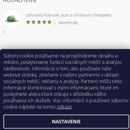
Záhradný fóliovník 2x2m s UV filtrom STANDARD
|
MmzHrrdb
1
Súbory cookie používame na prispôsobenie obsahu a
Bestent.cz
|
Heureka.sk
reklám, poskytovanie funkcií sociálnych médií a analýzu
návštevnosti. Informácie o tom, ako používate naše
webové stránky, zdieľame s našimi partnermi v oblasti
2026 ©
BESTENT.sk
, všetky práva vyhradené
sociálnych médií, reklamy a analýzy. Partneri môžu tieto
Vytvoril Shoptet
informácie kombinovať s inými informáciami, ktoré im
poskytnete alebo ktoré získajú v dôsledku vášho
používania ich služieb. Viac informácií o používaní súborov
cookie nájdete na tomto
odkaze
NASTAVENIE