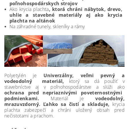
poľnohospodárskych strojov
Ako krycia plachta
, ktorá chráni nábytok, drevo,
uhlie a stavebné materiály aj ako krycia
plachta na altánok
Na záhradné tunely, skleníky a rámy
Polyetylén je
Univerzálny, veľmi pevný a
vodeodolný materiál,
ktorý sa dá použiť v
stavebníctve aj v poľnohospodárstve a slúži ako
ochrana pred nepriaznivými poveternostnými
podmienkami.
Materiál je
vodeodolný,
mrazuvzdorný. Ľahko sa čistí a skladuje,
krycia
plachta zabezpečí a chráni uložený obsah pred
nečistotami a prachom.