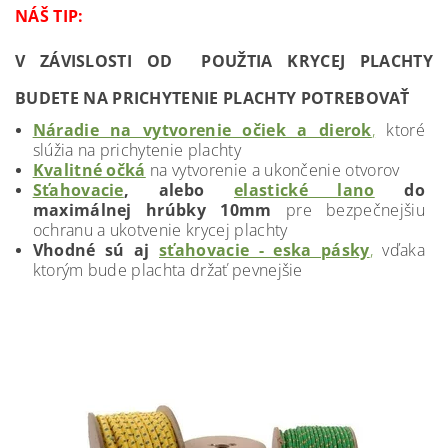
NÁŠ TIP:
V ZÁVISLOSTI OD POUŽTIA KRYCEJ PLACHTY
BUDETE NA PRICHYTENIE PLACHTY POTREBOVAŤ
Náradie na vytvorenie očiek a dierok
,
ktoré
slúžia na prichytenie plachty
Kvalitné očká
na vytvorenie a ukončenie otvorov
Sťahovacie
, alebo
elastické lano
do
maximálnej hrúbky 10mm
pre bezpečnejšiu
ochranu a ukotvenie krycej plachty
Vhodné sú aj
sťahovacie - eska pásky
,
vďaka
ktorým bude plachta držať pevnejšie