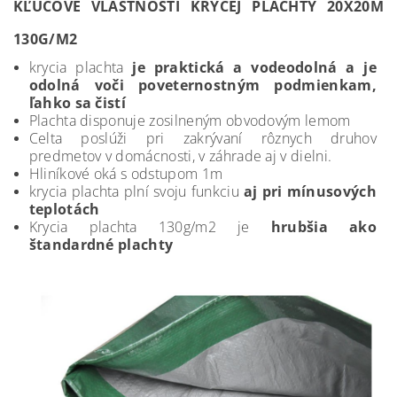
KĽÚČOVÉ VLASTNOSTI KRYCEJ PLACHTY 20X20M
130G/M2
krycia plachta
je praktická a vodeodolná a je
odolná voči poveternostným podmienkam,
ľahko sa čistí
Plachta disponuje zosilneným obvodovým lemom
Celta poslúži pri zakrývaní rôznych druhov
predmetov v domácnosti, v záhrade aj v dielni.
Hliníkové oká s odstupom 1m
krycia plachta plní svoju funkciu
aj pri mínusových
teplotách
Krycia plachta 130g/m2 je
hrubšia ako
štandardné plachty