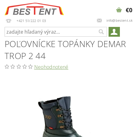
€0
info@bestent.sk
+421 51/222 01 03
POĽOVNÍCKE TOPÁNKY DEMAR
TROP 2 44
Neohodnotené