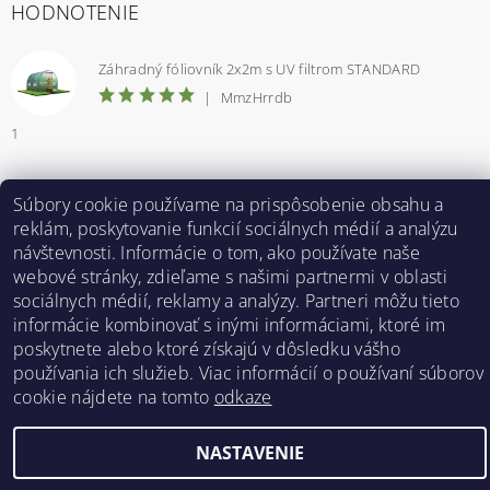
HODNOTENIE
Záhradný fóliovník 2x2m s UV filtrom STANDARD
|
MmzHrrdb
1
Súbory cookie používame na prispôsobenie obsahu a
Bestent.cz
|
Heureka.sk
reklám, poskytovanie funkcií sociálnych médií a analýzu
návštevnosti. Informácie o tom, ako používate naše
webové stránky, zdieľame s našimi partnermi v oblasti
sociálnych médií, reklamy a analýzy. Partneri môžu tieto
2026 ©
BESTENT.sk
, všetky práva vyhradené
informácie kombinovať s inými informáciami, ktoré im
Vytvoril Shoptet
poskytnete alebo ktoré získajú v dôsledku vášho
používania ich služieb. Viac informácií o používaní súborov
cookie nájdete na tomto
odkaze
NASTAVENIE