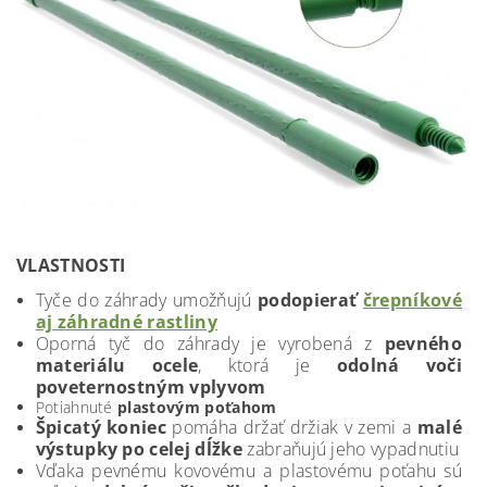
VLASTNOSTI
Tyče do záhrady umožňujú
podopierať
črepníkové
aj záhradné rastliny
Oporná tyč do záhrady je vyrobená z
pevného
materiálu ocele
, ktorá je
odolná voči
poveternostným vplyvom
Potiahnuté
plastovým poťahom
Špicatý koniec
pomáha držať držiak v zemi a
malé
výstupky po celej dĺžke
zabraňujú jeho vypadnutiu
Vďaka pevnému kovovému a plastovému poťahu sú