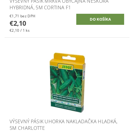
VÝSEVNÝ PÁSIK MRKVA OBYČAJNÁ NESKORÁ
HYBRIDNÁ, 5M CORTINA F1
€1,71 bez DPH
€2,10
€2,10 / 1 ks
VÝSEVNÝ PÁSIK UHORKA NAKLADAČKA HLADKÁ,
5M CHARLOTTE