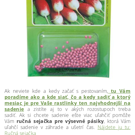
Ak neviete kde a kedy začať s pestovaním,
tu Vám
poradíme ako a kde siať, čo a kedy sadiť a ktorý
mesiac je pre Vaše rastlinky ten najvhodnejší na
sadenie
a zistíte aj to v akých rozostupoch treba
sadiť. Ak si chcete sadenie ešte viac uľahčiť pomôže
Vám
ručná sejačka pre výsevné pásiky
, ktorá Vám
uľahčí sadenie v záhrade a ušetrí čas.
Nájdete ju tu:
Ručná sejačka