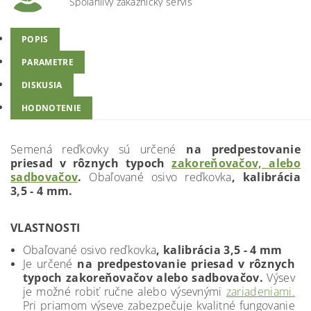
Spoľahlivý zákaznícky servis
POPIS
PARAMETRE
DISKUSIA
HODNOTENIE
Semená reďkovky sú určené
na predpestovanie
priesad v rôznych typoch
zakoreňovačov, alebo
sadbovačov
.
Obaľované osivo reďkovka
, kalibrácia
3,5 - 4 mm.
VLASTNOSTI
Obaľované osivo reďkovka
, kalibrácia 3,5 - 4 mm
Je určené
na predpestovanie priesad v rôznych
typoch zakoreňovačov alebo sadbovačov.
Výsev
je možné robiť ručne alebo výsevnými
zariadeniami.
Pri priamom výseve zabezpečuje kvalitné fungovanie