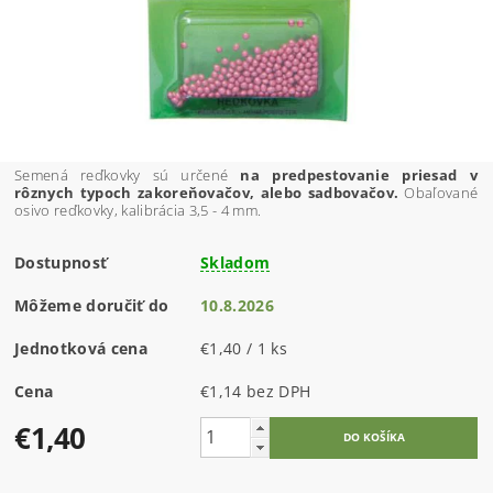
Semená reďkovky sú určené
na predpestovanie priesad v
rôznych typoch zakoreňovačov, alebo sadbovačov.
Obaľované
osivo reďkovky, kalibrácia 3,5 - 4 mm.
Dostupnosť
Skladom
Môžeme doručiť do
10.8.2026
Jednotková cena
€1,40 / 1 ks
Cena
€1,14 bez DPH
€1,40