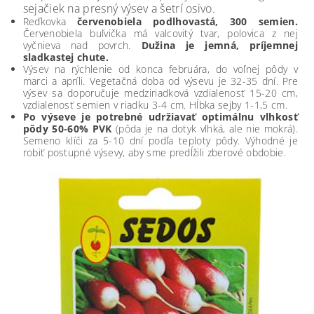
sejačiek na presný výsev a šetrí osivo.
Reďkovka
červenobiela podlhovastá, 300 semien.
Červenobiela buľvička má valcovitý tvar, polovica z nej
vyčnieva nad povrch.
Dužina je jemná, príjemnej
sladkastej chute.
Výsev na rýchlenie od konca februára, do voľnej pôdy v
marci a apríli. Vegetačná doba od výsevu je 32-35 dní. Pre
výsev sa doporučuje medziriadková vzdialenosť 15-20 cm,
vzdialenosť semien v riadku 3-4 cm. Hĺbka sejby 1-1,5 cm.
Po výseve je potrebné udržiavať optimálnu vlhkosť
pôdy 50-60% PVK
(pôda je na dotyk vlhká, ale nie mokrá).
Semeno klíči za 5-10 dní podľa teploty pôdy. Výhodné je
robiť postupné výsevy, aby sme predĺžili zberové obdobie.