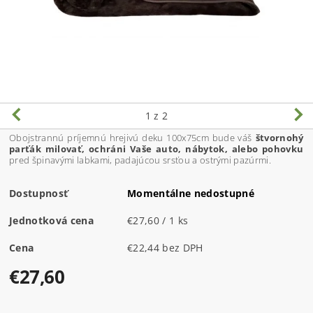
1
z 2
Obojstrannú príjemnú hrejivú deku 100x75cm bude váš
štvornohý
parťák milovať, ochráni Vaše auto, nábytok, alebo pohovku
pred špinavými labkami, padajúcou srsťou a ostrými pazúrmi.
Dostupnosť
Momentálne nedostupné
Jednotková cena
€27,60 / 1 ks
Cena
€22,44 bez DPH
€27,60