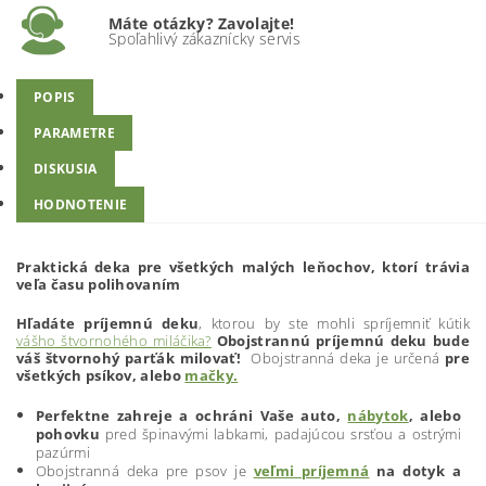
Máte otázky? Zavolajte!
Spoľahlivý zákaznícky servis
POPIS
PARAMETRE
DISKUSIA
HODNOTENIE
Praktická deka pre všetkých malých leňochov, ktorí trávia
veľa času polihovaním
Hľadáte príjemnú deku
, ktorou by ste mohli spríjemniť kútik
vášho štvornohého miláčika?
Obojstrannú príjemnú deku bude
váš štvornohý parťák milovať!
Obojstranná deka je určená
pre
všetkých psíkov, alebo
mačky.
Perfektne zahreje a ochráni Vaše auto,
nábytok
, alebo
pohovku
pred špinavými labkami, padajúcou srsťou a ostrými
pazúrmi
Obojstranná deka pre psov je
veľmi príjemná
na dotyk a