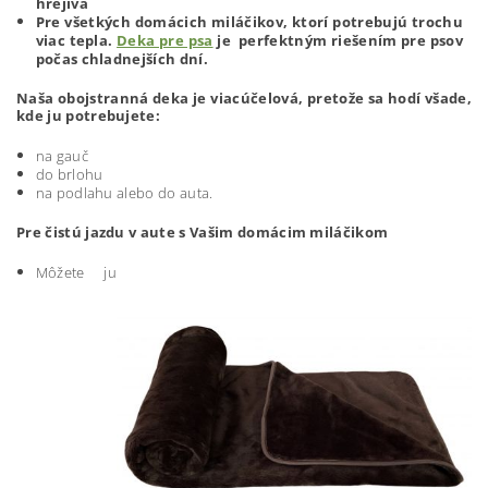
hrejivá
Pre všetkých domácich miláčikov, ktorí potrebujú trochu
viac tepla.
Deka pre psa
je perfektným riešením pre psov
počas chladnejších dní.
Naša obojstranná deka je viacúčelová, pretože sa hodí všade,
kde ju potrebujete:
na gauč
do brlohu
na podlahu alebo do auta.
Pre čistú jazdu v aute s Vašim domácim miláčikom
Môžete ju