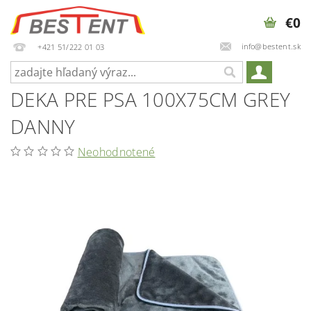
€0
info@bestent.sk
+421 51/222 01 03
DEKA PRE PSA 100X75CM GREY
DANNY
Neohodnotené