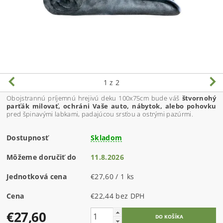
1
z 2
Obojstrannú príjemnú hrejivú deku 100x75cm bude váš
štvornohý
parťák milovať, ochráni Vaše auto, nábytok, alebo pohovku
pred špinavými labkami, padajúcou srsťou a ostrými pazúrmi.
Dostupnosť
Skladom
Môžeme doručiť do
11.8.2026
Jednotková cena
€27,60 / 1 ks
Cena
€22,44 bez DPH
€27,60