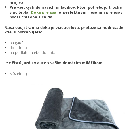
hrejivá
Pre všetkých domácich miláčikov, ktorí potrebujú trochu
viac tepla.
Deka pre psa
je perfektným riešením pre psov
počas chladnejších dní.
Naša obojstranná deka je viacúčelová, pretože sa hodí všade,
kde ju potrebujete:
na gauč
do brlohu
na podlahu alebo do auta.
Pre čistú jazdu v aute s Vašim domácim miláčikom
Môžete ju