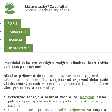
Máte otázky? Zavolajte!
Spoľahlivý zákaznícky servis
POPIS
PARAMETRE
DISKUSIA
HODNOTENIE
Praktická deka pre všetkých malých leňochov, ktorí trávia
veľa času polihovaním
Hľadáte príjemnú deku
, ktorou by ste mohli spríjemniť kútik
vášho štvornohého miláčika?
Obojstrannú príjemnú deku bude
váš štvornohý parťák milovať!
Obojstranná deka je určená
pre
všetkých psíkov, alebo
mačky.
Perfektne zahreje a ochráni Vaše auto,
nábytok
, alebo
pohovku
pred špinavými labkami, padajúcou srsťou a ostrými
pazúrmi
Obojstranná deka pre psov je
veľmi príjemná
na dotyk a