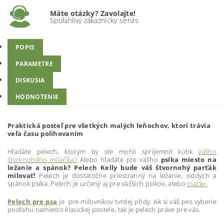
Máte otázky? Zavolajte!
Spoľahlivý zákaznícky servis
POPIS
PARAMETRE
DISKUSIA
HODNOTENIE
Praktická posteľ pre všetkých malých leňochov, ktorí trávia
veľa času polihovaním
Hľadáte pelech, ktorým by ste mohli spríjemniť kútik
vášho
štvornohého miláčika?
Alebo hľadáte pre vášho
psíka miesto na
ležanie a spánok?
Pelech Kelly bude váš štvornohý parťák
milovať!
Pelech je dostatočne priestranný na ležanie, oddych a
spánok psíka. Pelech je určený aj pre väčších psíkov, alebo
mačky.
Pelech pre psa
je
pre milovníkov tvrdej pôdy. Ak si váš pes vyberie
podlahu namiesto klasickej postele, tak je pelech práve pre vás.