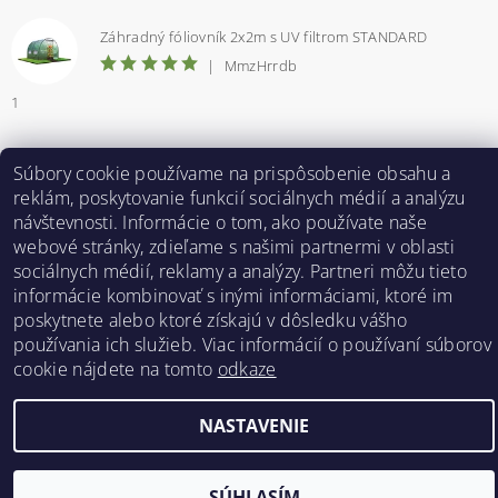
Záhradný fóliovník 2x2m s UV filtrom STANDARD
|
MmzHrrdb
1
Súbory cookie používame na prispôsobenie obsahu a
Bestent.cz
|
Heureka.sk
reklám, poskytovanie funkcií sociálnych médií a analýzu
návštevnosti. Informácie o tom, ako používate naše
webové stránky, zdieľame s našimi partnermi v oblasti
sociálnych médií, reklamy a analýzy. Partneri môžu tieto
2026 ©
BESTENT.sk
, všetky práva vyhradené
informácie kombinovať s inými informáciami, ktoré im
Vytvoril Shoptet
poskytnete alebo ktoré získajú v dôsledku vášho
používania ich služieb. Viac informácií o používaní súborov
cookie nájdete na tomto
odkaze
NASTAVENIE
SÚHLASÍM