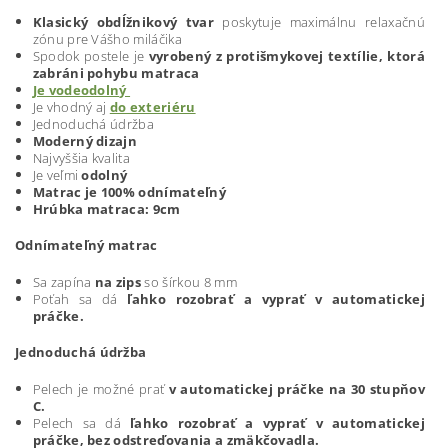
Klasický obdĺžnikový tvar
poskytuje maximálnu relaxačnú
zónu pre Vášho miláčika
Spodok postele je
vyrobený z protišmykovej textílie, ktorá
zabráni pohybu matraca
Je vodeodolný
Je vhodný aj
do exteriéru
Jednoduchá údržba
Moderný dizajn
Najvyššia kvalita
Je veľmi
odolný
Matrac je 100% odnímateľný
Hrúbka matraca: 9cm
Odnímateľný matrac
Sa zapína
na zips
so šírkou 8 mm
Poťah sa dá
ľahko rozobrať a vyprať v automatickej
práčke.
Jednoduchá údržba
Pelech je možné prať
v automatickej práčke na 30 stupňov
C.
Pelech sa dá
ľahko rozobrať a vyprať v automatickej
práčke, bez odstreďovania a zmäkčovadla.