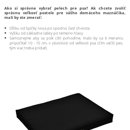
Ako si správne vybrať pelech pre psa?
Ak chcete zvoliť
správnu veľkosť postele pre vášho domáceho maznáčika,
mali by ste zmerať:
Dĺžku od špičky nosa po spodnú časť chvosta
Výšku od základne labky po temeno hlavy
Samozrejme aby sa psík cítil pohodlne, malo by sa k meraniu
pripočítať 10 - 15 cm, v závislosti od veľkosti psa (čím väčší pes,
tým viac treba pridať).