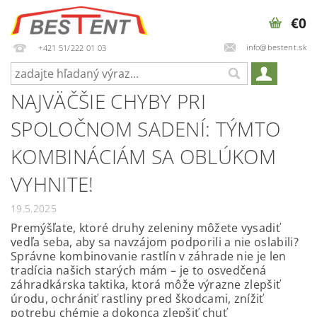
€0
info@bestent.sk
+421 51/222 01 03
NAJVÄČŠIE CHYBY PRI
SPOLOČNOM SADENÍ: TÝMTO
KOMBINÁCIÁM SA OBLÚKOM
VYHNITE!
19.5.2025
Premýšľate, ktoré druhy zeleniny môžete vysadiť
vedľa seba, aby sa navzájom podporili a nie oslabili?
Správne kombinovanie rastlín v záhrade nie je len
tradícia našich starých mám – je to osvedčená
záhradkárska taktika, ktorá môže výrazne zlepšiť
úrodu, ochrániť rastliny pred škodcami, znížiť
potrebu chémie a dokonca zlepšiť chuť