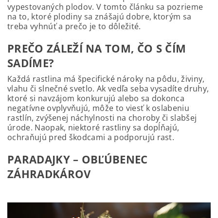
vypestovaných plodov. V tomto článku sa pozrieme
na to, ktoré plodiny sa znášajú dobre, ktorým sa
treba vyhnúť a prečo je to dôležité.
PREČO ZÁLEŽÍ NA TOM, ČO S ČÍM
SADÍME?
Každá rastlina má špecifické nároky na pôdu, živiny,
vlahu či slnečné svetlo. Ak vedľa seba vysadíte druhy,
ktoré si navzájom konkurujú alebo sa dokonca
negatívne ovplyvňujú, môže to viesť k oslabeniu
rastlín, zvýšenej náchylnosti na choroby či slabšej
úrode. Naopak, niektoré rastliny sa dopĺňajú,
ochraňujú pred škodcami a podporujú rast.
PARADAJKY – OBĽÚBENEC
ZÁHRADKÁROV