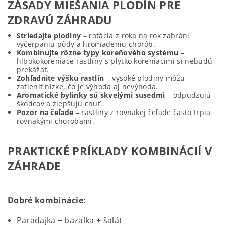
ZÁSADY MIEŠANIA PLODÍN PRE
ZDRAVÚ ZÁHRADU
Striedajte plodiny
– rotácia z roka na rok zabráni
vyčerpaniu pôdy a hromadeniu chorôb.
Kombinujte rôzne typy koreňového systému
–
hlbokokoreniace rastliny s plytko koreniacimi si nebudú
prekážať.
Zohľadnite výšku rastlín
– vysoké plodiny môžu
zatieniť nízke, čo je výhoda aj nevýhoda.
Aromatické bylinky sú skvelými susedmi
– odpudzujú
škodcov a zlepšujú chuť.
Pozor na čeľade
– rastliny z rovnakej čeľade často trpia
rovnakými chorobami.
PRAKTICKÉ PRÍKLADY KOMBINÁCIÍ V
ZÁHRADE
Dobré kombinácie:
Paradajka + bazalka + šalát