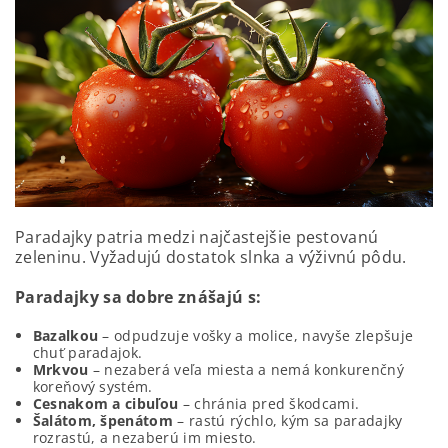
Paradajky patria medzi najčastejšie pestovanú
zeleninu. Vyžadujú dostatok slnka a výživnú pôdu.
Paradajky sa dobre znášajú s:
Bazalkou
– odpudzuje vošky a molice, navyše zlepšuje
chuť paradajok.
Mrkvou
– nezaberá veľa miesta a nemá konkurenčný
koreňový systém.
Cesnakom a cibuľou
– chránia pred škodcami.
Šalátom, špenátom
– rastú rýchlo, kým sa paradajky
rozrastú, a nezaberú im miesto.