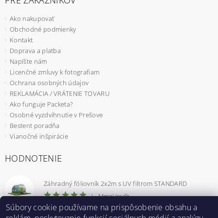
PRE ZÁKAZNÍKOV
Ako nakupovať
Obchodné podmienky
Kontakt
Doprava a platba
Napíšte nám
Licenčné zmluvy k fotografiam
Ochrana osobných údajov
REKLAMÁCIA / VRÁTENIE TOVARU
Ako funguje Packeta?
Osobné vyzdvihnutie v Prešove
Bestent poradňa
Vianočné inšpirácie
HODNOTENIE
Záhradný fóliovník 2x2m s UV filtrom STANDARD
|
MmzHrrdb
Súbory cookie používame na prispôsobenie obsahu a
1