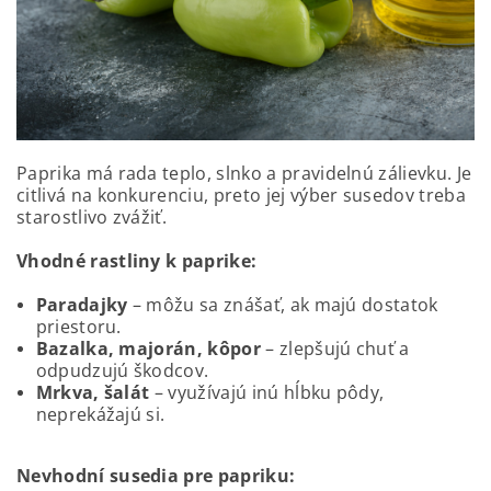
Paprika má rada teplo, slnko a pravidelnú zálievku. Je
citlivá na konkurenciu, preto jej výber susedov treba
starostlivo zvážiť.
Vhodné rastliny k paprike:
Paradajky
– môžu sa znášať, ak majú dostatok
priestoru.
Bazalka, majorán, kôpor
– zlepšujú chuť a
odpudzujú škodcov.
Mrkva, šalát
– využívajú inú hĺbku pôdy,
neprekážajú si.
Nevhodní susedia pre papriku: