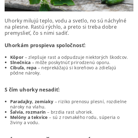
Uhorky milujú teplo, vodu a svetlo, no sú náchylné
na plesne. Rastú rýchlo, a preto si treba dobre
premyslieť, čo s nimi sadiť.
Uhorkám prospieva spoločnosť:
Kôpor
– zlepšuje rast a odpudzuje niektorých škodcov.
Slnečnica
– môže poskytnúť prirodzenú oporu.
Cibuľa, repa
– neprekážajú si koreňovo a zdieľajú
pôdne nároky.
S čím uhorky nesadiť:
Paradajky, zemiaky
– riziko prenosu plesní, rozdielne
nároky na vlahu.
Šalvia, rozmarín
– brzdia rast uhoriek.
Melóny a tekvice
– sú z rovnakého rodu, súperia o
živiny a vodu.