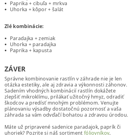
Paprika + cibuľa + mrkva
Uhorka + kôpor + šalát
Zlé kombinácie:
Paradajka + zemiak
Uhorka + paradajka
Paprika + kapusta
ZÁVER
Správne kombinovanie rastlín v záhrade nie je len
otázka estetiky, ale aj zdravia a výkonnosti záhonov.
Sadením vhodných kombinácií rastlín dokážete
zlepšiť mikroklímu, prilákať užitočný hmyz, odradiť
škodcov a predísť mnohým problémom. Venujte
plánovaniu výsadby dostatočnú pozornosť a vaša
záhrada sa vám odvďačí bohatou a zdravou úrodou.
Máte už pripravené sadenice paradajok, paprík či
uhoriek? Pozrite si náš sortiment
fóliovníkov
,