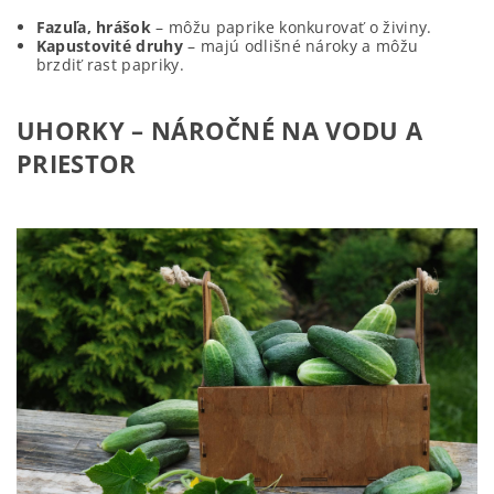
Fazuľa, hrášok
– môžu paprike konkurovať o živiny.
Kapustovité druhy
– majú odlišné nároky a môžu
brzdiť rast papriky.
UHORKY – NÁROČNÉ NA VODU A
PRIESTOR