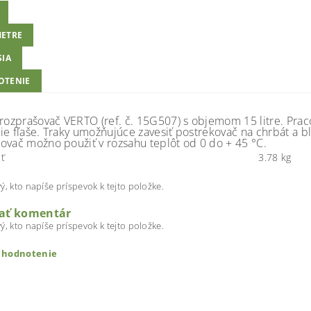
ETRE
SIA
OTENIE
rozprašovač VERTO (ref. č. 15G507) s objemom 15 litre. Pracov
ie fľaše. Traky umožňujúce zavesiť postrekovač na chrbát a b
ovač možno použiť v rozsahu teplôt od 0 do + 45 °C.
ť
3.78 kg
ý, kto napíše príspevok k tejto položke.
dať komentár
ý, kto napíše príspevok k tejto položke.
ť hodnotenie