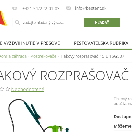
info@bestent.sk
+421 51/222 01 03
 VYZDVIHNUTIE V PREŠOVE
PESTOVATEĽSKÁ RUBRIKA
Dom a záhrada
Postrekovače
Tlakový rozprašovač 15 L 15G507
AKOVÝ ROZPRAŠOVAČ 
Neohodnotené
Tlakový ro
používania
Dostupn
Môžeme 