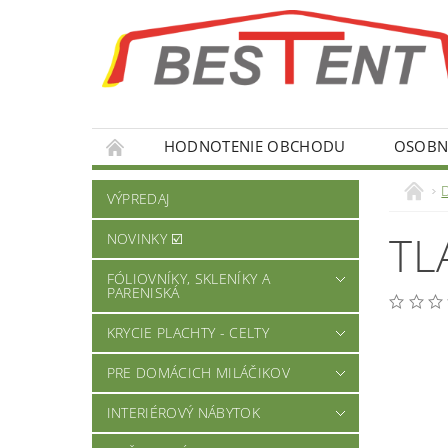
HODNOTENIE OBCHODU
OSOBNÉ
VÝPREDAJ
TL
NOVINKY ☑️
FÓLIOVNÍKY, SKLENÍKY A
PARENISKÁ
KRYCIE PLACHTY - CELTY
PRE DOMÁCICH MILÁČIKOV
INTERIÉROVÝ NÁBYTOK