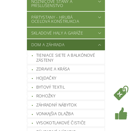
NOŽNICOVÉ STANY A
PRÍSLUŠENSTVO
PÁRTYSTANY - HRUBÁ
OCEĽOVÁ KONŠTRUKCIA
SKLADOVÉ HALY A GARÁŽE
DOM A ZÁHRADA
TIENIACE SIETE A BALKÓNOVÉ
ZÁSTENY
ZDRAVIE A KRÁSA
HOJDAČKY
BYTOVÝ TEXTIL
ROHOŽKY
ZÁHRADNÝ NÁBYTOK
VONKAJŠIA DLAŽBA
VYSOKOTLAKOVÉ ČISTIČE