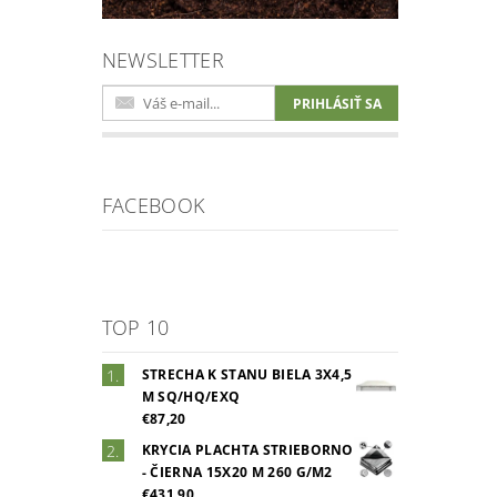
NEWSLETTER
FACEBOOK
TOP 10
STRECHA K STANU BIELA 3X4,5
M SQ/HQ/EXQ
€87,20
KRYCIA PLACHTA STRIEBORNO
- ČIERNA 15X20 M 260 G/M2
€431,90