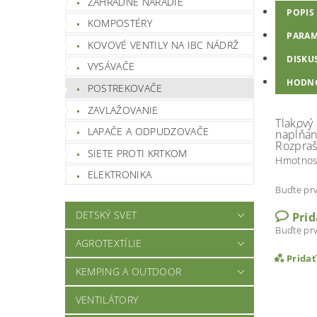
ZÁHRADNÉ NÁRADIE
POPIS
KOMPOSTÉRY
PARAM
KOVOVÉ VENTILY NA IBC NÁDRŽ
DISKU
VYSÁVAČE
HODN
POSTREKOVAČE
ZAVLAŽOVANIE
Tlakový 
LAPAČE A ODPUDZOVAČE
napĺňan
Rozpraš
SIETE PROTI KRTKOM
Hmotnos
ELEKTRONIKA
Buďte prv
DETSKÝ SVET
Pri
Buďte prv
AGROTEXTÍLIE
Prida
KEMPING A OUTDOOR
VENTILÁTORY