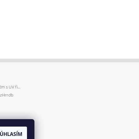
Záhradný fóliovník 2x2m s UV filtrom STANDARD
zHrrdb
SÚHLASÍM