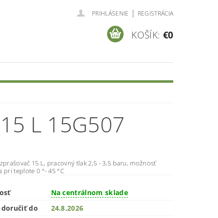
|
PRIHLÁSENIE
REGISTRÁCIA
KOŠÍK:
€0
15 L 15G507
zprašovač 15 L, pracovný tlak 2,5 - 3,5 baru, možnosť
 pri teplote 0 °- 45 °C
osť
Na centrálnom sklade
doručiť do
24.8.2026