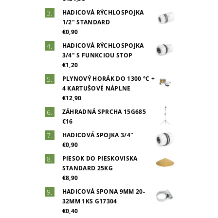
HADICOVÁ RÝCHLOSPOJKA
1/2" STANDARD
€0,90
HADICOVÁ RÝCHLOSPOJKA
3/4" S FUNKCIOU STOP
€1,20
PLYNOVÝ HORÁK DO 1300 °C +
4 KARTUŠOVÉ NÁPLNE
€12,90
ZÁHRADNÁ SPRCHA 15G685
€16
HADICOVÁ SPOJKA 3/4"
€0,90
PIESOK DO PIESKOVISKA
STANDARD 25KG
€8,90
HADICOVÁ SPONA 9MM 20-
32MM 1KS G17304
€0,40