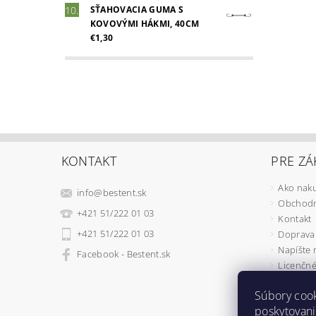
SŤAHOVACIA GUMA S
KOVOVÝMI HÁKMI, 40CM
€1,30
KONTAKT
PRE ZÁ
Ako nak
info
@
bestent.sk
Obchodn
+421 51/222 01 03
Kontakt
+421 51/222 01 03
Doprava 
Napíšte
Facebook - Bestent.sk
Licenčné
Ochrana
Súbory coo
REKLAMÁ
poskytovani
Ako fung