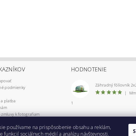
KAZNÍKOV
HODNOTENIE
upovať
é podmienky
|
Mm
a platba
1
 nám
 zmluvy k fotografiam
 osobných údajov
kie používame na prispôsobenie obsahu a reklám,
CIA / VRÁTENIE TOVARU
e funkcií sociálnych médií a analýzu návštevnosti.
uje Packeta?