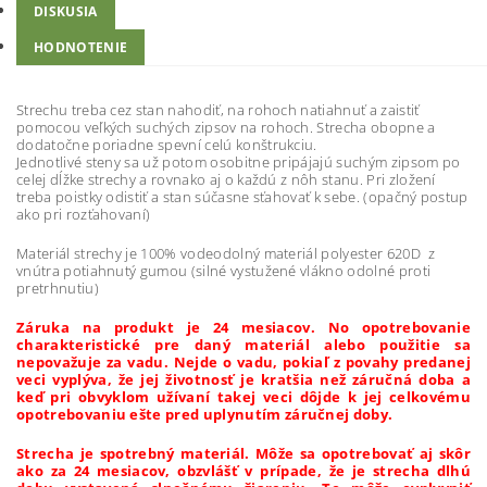
DISKUSIA
HODNOTENIE
Strechu treba cez stan nahodiť, na rohoch natiahnuť a zaistiť
pomocou veľkých suchých zipsov na rohoch. Strecha obopne a
dodatočne poriadne spevní celú konštrukciu.
Jednotlivé steny sa už potom osobitne pripájajú suchým zipsom po
celej dĺžke strechy a rovnako aj o každú z nôh stanu. Pri zložení
treba poistky odistiť a stan súčasne sťahovať k sebe. (opačný postup
ako pri rozťahovaní)
Materiál strechy je 100% vodeodolný materiál polyester 620D z
vnútra potiahnutý gumou (silné vystužené vlákno odolné proti
pretrhnutiu)
Záruka na produkt je 24 mesiacov. No opotrebovanie
charakteristické pre daný materiál alebo použitie sa
nepovažuje za vadu. Nejde o vadu, pokiaľ z povahy predanej
veci vyplýva, že jej životnosť je kratšia než záručná doba a
keď pri obvyklom užívaní takej veci dôjde k jej celkovému
opotrebovaniu ešte pred uplynutím záručnej doby.
Strecha je spotrebný materiál. Môže sa opotrebovať aj skôr
ako za 24 mesiacov, obzvlášť v prípade, že je strecha dlhú