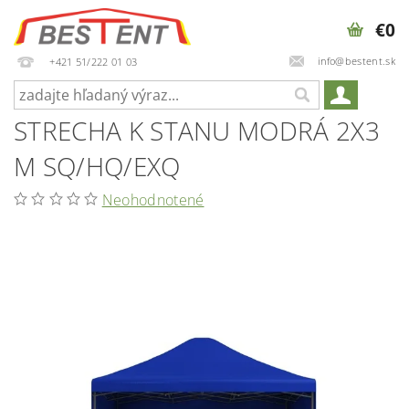
€0
info@bestent.sk
+421 51/222 01 03
STRECHA K STANU MODRÁ 2X3
M SQ/HQ/EXQ
Neohodnotené