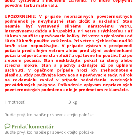
dobu vystavená slnečnému žiareniu. To môže ovplyvniť
pôvodnú farbu materiálu.
UPOZORNENIE: V prípade nepriaznivých poveternostných
podmienok je nevyhnutné stan zložiť a uskladniť. Stan
nesmie byť vystavený silnému nárazovému vetru,
intenzívnemu dažďu a krupobitiu. Pri vetre s rýchlosťou 1 až
10 km/h použite upevňovacie kolíky. Pri vetre s rýchlosťou od
10 do 30 km/h použite zaťaženia. Pri vetre s rýchlosťou nad 30
km/h stan nepoužívajte. V prípade výstrah v predpovedi
počasia pred silným vetrom alebo pred zlými podmienkami
počasia odporúčame stan zložiť a opätovne ho používať až po
zlepšení počasia. Stan neskladajte, pokiaľ sú steny alebo
strecha mokré. Stan a plachty skladajte až po úplnom
uschnutí. V opačnom prípade hrozí ich znehodnotenie
plesňou. Vždy používajte kotviace a upevňovacie sady. Nárok
na reklamáciu zaniká v prípade nedodržania uvedených
prevádzkových pokynov. Poškodenie vplyvom nepriaznivých
poveternostných podmienok nie je predmetom reklamácie.
Hmotnosť
3 kg
Buďte prvý, kto napíše príspevok k tejto položke.
Pridať komentár
Buďte prvý, kto napíše príspevok k tejto položke.